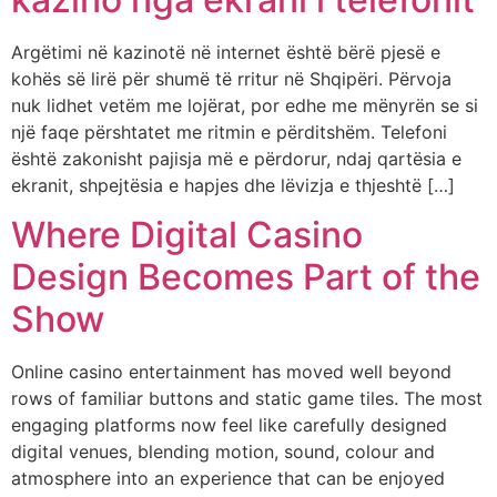
Argëtimi në kazinotë në internet është bërë pjesë e
kohës së lirë për shumë të rritur në Shqipëri. Përvoja
nuk lidhet vetëm me lojërat, por edhe me mënyrën se si
një faqe përshtatet me ritmin e përditshëm. Telefoni
është zakonisht pajisja më e përdorur, ndaj qartësia e
ekranit, shpejtësia e hapjes dhe lëvizja e thjeshtë […]
Where Digital Casino
Design Becomes Part of the
Show
Online casino entertainment has moved well beyond
rows of familiar buttons and static game tiles. The most
engaging platforms now feel like carefully designed
digital venues, blending motion, sound, colour and
atmosphere into an experience that can be enjoyed