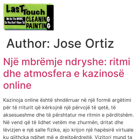
Author:
Jose Ortiz
Një mbrëmje ndryshe: ritmi
dhe atmosfera e kazinosë
online
Kazinoja online është shndërruar në një formë argëtimi
për të rriturit që kërkojnë një përvojë të qetë, të
aksesueshme dhe të përshtatur me ritmin e përditshëm.
Në vend që të lidhet vetëm me zhurmën, dritat dhe
lëvizjen e një salle fizike, ajo krijon një hapësirë virtuale
ku gjithçka ndihet më e drejtpërdrejtë. Vizitori mund ta