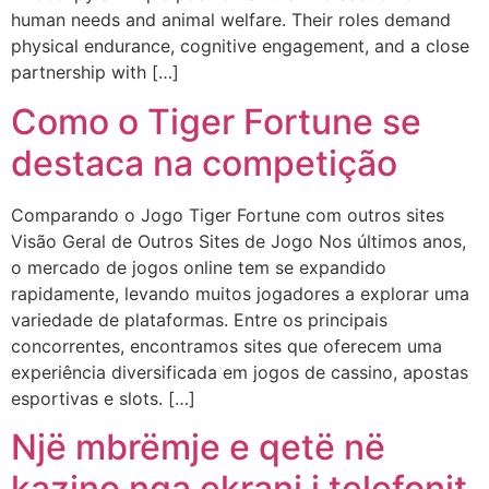
human needs and animal welfare. Their roles demand
physical endurance, cognitive engagement, and a close
partnership with […]
Como o Tiger Fortune se
destaca na competição
Comparando o Jogo Tiger Fortune com outros sites
Visão Geral de Outros Sites de Jogo Nos últimos anos,
o mercado de jogos online tem se expandido
rapidamente, levando muitos jogadores a explorar uma
variedade de plataformas. Entre os principais
concorrentes, encontramos sites que oferecem uma
experiência diversificada em jogos de cassino, apostas
esportivas e slots. […]
Një mbrëmje e qetë në
kazino nga ekrani i telefonit