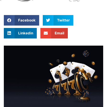
Facebook
Twitter
Linkedin
Email