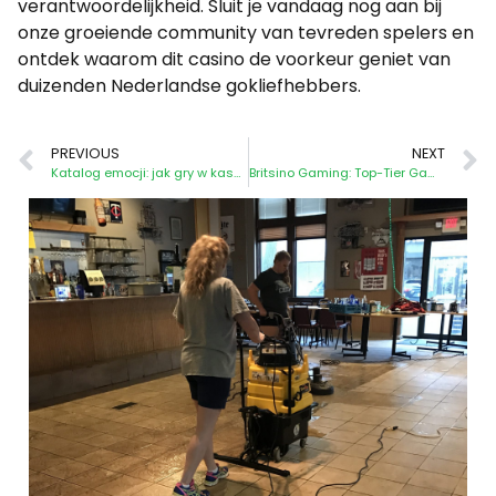
verantwoordelijkheid. Sluit je vandaag nog aan bij
onze groeiende community van tevreden spelers en
ontdek waarom dit casino de voorkeur geniet van
duizenden Nederlandse gokliefhebbers.
PREVIOUS
NEXT
Katalog emocji: jak gry w kasynach online tworzą różnorodną rozrywkę
Britsino Gaming: Top-Tier Gaming Destination for Discerning Players