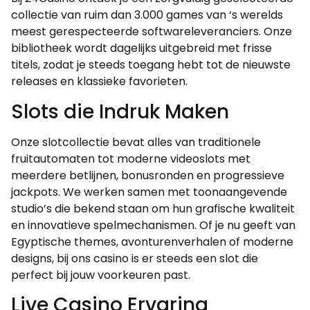
collectie van ruim dan 3.000 games van ‘s werelds
meest gerespecteerde softwareleveranciers. Onze
bibliotheek wordt dagelijks uitgebreid met frisse
titels, zodat je steeds toegang hebt tot de nieuwste
releases en klassieke favorieten.
Slots die Indruk Maken
Onze slotcollectie bevat alles van traditionele
fruitautomaten tot moderne videoslots met
meerdere betlijnen, bonusronden en progressieve
jackpots. We werken samen met toonaangevende
studio’s die bekend staan om hun grafische kwaliteit
en innovatieve spelmechanismen. Of je nu geeft van
Egyptische themes, avonturenverhalen of moderne
designs, bij ons casino is er steeds een slot die
perfect bij jouw voorkeuren past.
Live Casino Ervaring