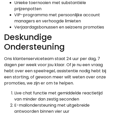
Unieke toernooien met substantiële
prijzenpotten
VIP-programma met persoonlijke account
managers en verhoogde limieten
Verjaardagsbonussen en seizoens promoties
Deskundige
Ondersteuning
Ons klantenserviceteam staat 24 uur per dag, 7
dagen per week voor jou klaar. Of je nu een vraag
hebt over een speelregel, assistentie nodig hebt bij
een storting, of gewoon meer wilt weten over onze
promoties, we zijn er om te helpen.
Live chat functie met gemiddelde reactietijd
van minder dan zestig seconden
E-mailondersteuning met uitgebreide
antwoorden binnen vier uur