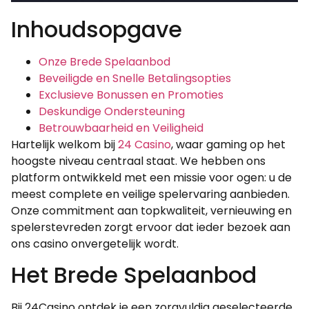
Inhoudsopgave
Onze Brede Spelaanbod
Beveiligde en Snelle Betalingsopties
Exclusieve Bonussen en Promoties
Deskundige Ondersteuning
Betrouwbaarheid en Veiligheid
Hartelijk welkom bij
24 Casino
, waar gaming op het
hoogste niveau centraal staat. We hebben ons
platform ontwikkeld met een missie voor ogen: u de
meest complete en veilige spelervaring aanbieden.
Onze commitment aan topkwaliteit, vernieuwing en
spelerstevreden zorgt ervoor dat ieder bezoek aan
ons casino onvergetelijk wordt.
Het Brede Spelaanbod
Bij 24Casino ontdek je een zorgvuldig geselecteerde