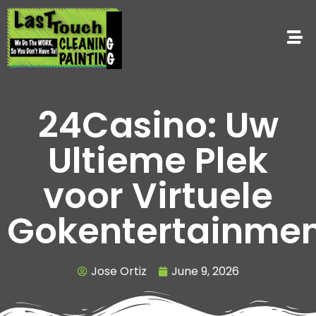
24Casino: Uw
Ultieme Plek
voor Virtuele
Gokentertainme
Jose Ortiz
June 9, 2026