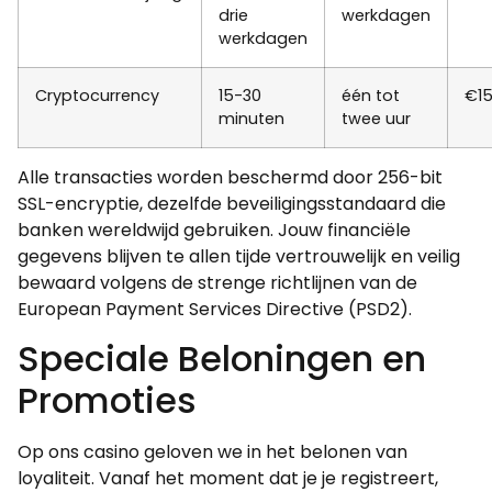
drie
werkdagen
werkdagen
Cryptocurrency
15-30
één tot
€1
minuten
twee uur
Alle transacties worden beschermd door 256-bit
SSL-encryptie, dezelfde beveiligingsstandaard die
banken wereldwijd gebruiken. Jouw financiële
gegevens blijven te allen tijde vertrouwelijk en veilig
bewaard volgens de strenge richtlijnen van de
European Payment Services Directive (PSD2).
Speciale Beloningen en
Promoties
Op ons casino geloven we in het belonen van
loyaliteit. Vanaf het moment dat je je registreert,