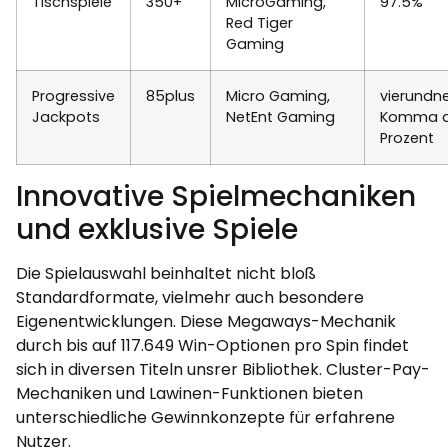
Tischspiele
350+
MicroGaming,
97.5%
Red Tiger
Gaming
Progressive
85plus
Micro Gaming,
vierundn
Jackpots
NetEnt Gaming
Komma a
Prozent
Innovative Spielmechaniken
und exklusive Spiele
Die Spielauswahl beinhaltet nicht bloß
Standardformate, vielmehr auch besondere
Eigenentwicklungen. Diese Megaways-Mechanik
durch bis auf 117.649 Win-Optionen pro Spin findet
sich in diversen Titeln unsrer Bibliothek. Cluster-Pay-
Mechaniken und Lawinen-Funktionen bieten
unterschiedliche Gewinnkonzepte für erfahrene
Nutzer.