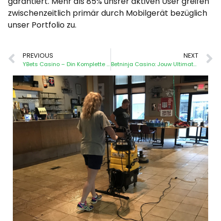
garantiert. Mehr als 85% unsrer aktiven User greifen
zwischenzeitlich primär durch Mobilgerät bezüglich
unser Portfolio zu.
PREVIOUS
NEXT
YBets Casino – Din Komplette Vejledning til Spil og Gevinster
Betninja Casino: Jouw Ultimate Locatie voor Echt Online Speelplezier