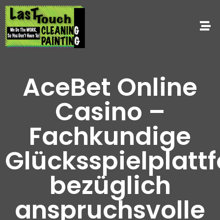
AceBet Online
Casino –
Fachkundige
Glücksspielplatt
bezüglich
anspruchsvolle