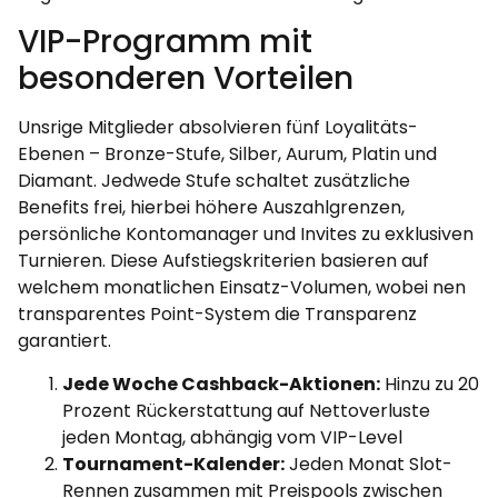
VIP-Programm mit
besonderen Vorteilen
Unsrige Mitglieder absolvieren fünf Loyalitäts-
Ebenen – Bronze-Stufe, Silber, Aurum, Platin und
Diamant. Jedwede Stufe schaltet zusätzliche
Benefits frei, hierbei höhere Auszahlgrenzen,
persönliche Kontomanager und Invites zu exklusiven
Turnieren. Diese Aufstiegskriterien basieren auf
welchem monatlichen Einsatz-Volumen, wobei nen
transparentes Point-System die Transparenz
garantiert.
Jede Woche Cashback-Aktionen:
Hinzu zu 20
Prozent Rückerstattung auf Nettoverluste
jeden Montag, abhängig vom VIP-Level
Tournament-Kalender:
Jeden Monat Slot-
Rennen zusammen mit Preispools zwischen