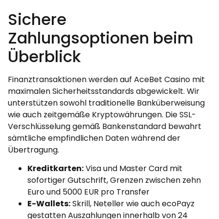
Sichere
Zahlungsoptionen beim
Überblick
Finanztransaktionen werden auf AceBet Casino mit
maximalen Sicherheitsstandards abgewickelt. Wir
unterstützen sowohl traditionelle Banküberweisung
wie auch zeitgemäße Kryptowährungen. Die SSL-
Verschlüsselung gemäß Bankenstandard bewahrt
sämtliche empfindlichen Daten während der
Übertragung.
Kreditkarten:
Visa und Master Card mit
sofortiger Gutschrift, Grenzen zwischen zehn
Euro und 5000 EUR pro Transfer
E-Wallets:
Skrill, Neteller wie auch ecoPayz
gestatten Auszahlungen innerhalb von 24