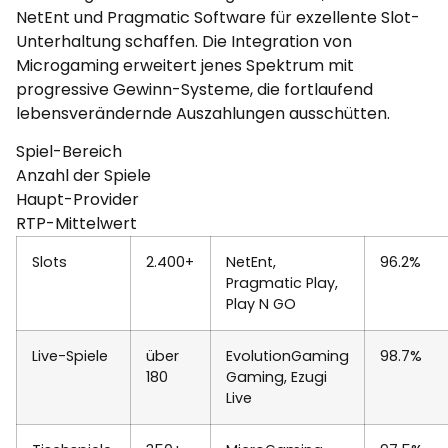
NetEnt und Pragmatic Software für exzellente Slot-
Unterhaltung schaffen. Die Integration von
Microgaming erweitert jenes Spektrum mit
progressive Gewinn-Systeme, die fortlaufend
lebensverändernde Auszahlungen ausschütten.
Spiel-Bereich
Anzahl der Spiele
Haupt-Provider
RTP-Mittelwert
Slots
2.400+
NetEnt,
96.2%
Pragmatic Play,
Play N GO
Live-Spiele
über
EvolutionGaming
98.7%
180
Gaming, Ezugi
Live