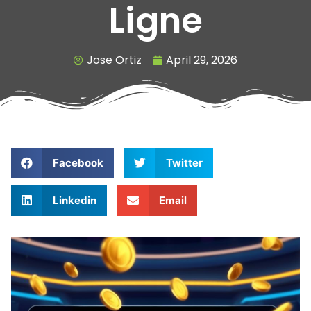
Ligne
Jose Ortiz
April 29, 2026
Facebook
Twitter
Linkedin
Email