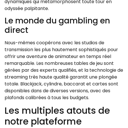
dynamiques qui métamorphosent toute tour en
odyssée palpitante.
Le monde du gambling en
direct
Nous-mêmes coopérons avec les studios de
transmission les plus hautement sophistiqués pour
offrir une aventure de animateur en temps réel
remarquable. Les nombreuses tables de jeu sont
gérées par des experts qualifiés, et la technologie de
streaming très haute qualité garantit une plongée
totale. Blackjack, cylindre, baccarat et cartes sont
disponibles dans de diverses versions, avec des
plafonds calibrées à tous les budgets.
Les multiples atouts de
notre plateforme