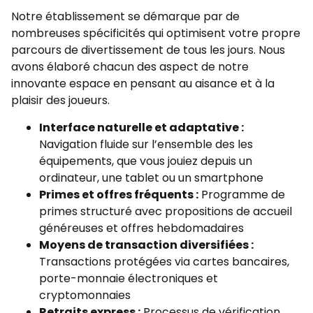
Notre établissement se démarque par de
nombreuses spécificités qui optimisent votre propre
parcours de divertissement de tous les jours. Nous
avons élaboré chacun des aspect de notre
innovante espace en pensant au aisance et à la
plaisir des joueurs.
Interface naturelle et adaptative :
Navigation fluide sur l’ensemble des les
équipements, que vous jouiez depuis un
ordinateur, une tablet ou un smartphone
Primes et offres fréquents :
Programme de
primes structuré avec propositions de accueil
généreuses et offres hebdomadaires
Moyens de transaction diversifiées :
Transactions protégées via cartes bancaires,
porte-monnaie électroniques et
cryptomonnaies
Retraits express :
Processus de vérification