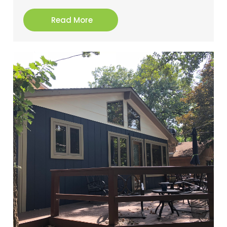
Read More