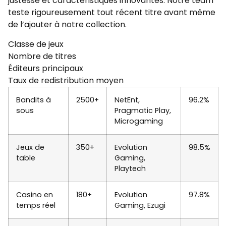
justesse et caractéristiques innovantes. Notre team
teste rigoureusement tout récent titre avant même
de l’ajouter à notre collection.
Classe de jeux
Nombre de titres
Éditeurs principaux
Taux de redistribution moyen
Bandits à
2500+
NetEnt,
96.2%
sous
Pragmatic Play,
Microgaming
Jeux de
350+
Evolution
98.5%
table
Gaming,
Playtech
Casino en
180+
Evolution
97.8%
temps réel
Gaming, Ezugi