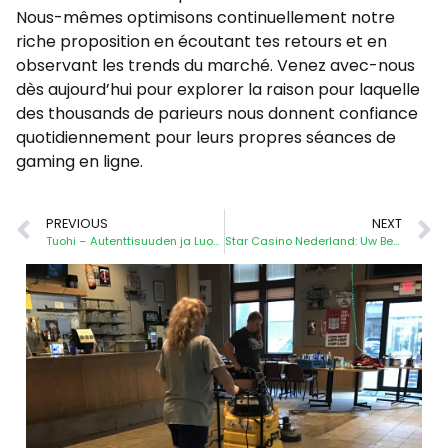
Nous-mêmes optimisons continuellement notre
riche proposition en écoutant tes retours et en
observant les trends du marché. Venez avec-nous
dès aujourd’hui pour explorer la raison pour laquelle
des thousands de parieurs nous donnent confiance
quotidiennement pour leurs propres séances de
gaming en ligne.
PREVIOUS
NEXT
Tuohi – Autenttisuuden ja Luotettavuuden Symboli Pelialan
Star Casino Nederland: Uw Beste Bestemming voor Internet Gokentertainment