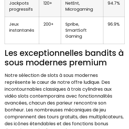
Jackpots
120+
NetEnt,
94.7%
progressifs
Microgaming
Jeux
200+
Spribe,
96.9%
instantanés
SmartSoft
Gaming
Les exceptionnelles bandits à
sous modernes premium
Notre sélection de slots à sous modernes
représente le cœur de notre offre ludique. Des
incontournables classiques à trois cylindres aux
vidéo slots contemporains avec fonctionnalités
avancées, chacun des parieur rencontre son
bonheur. Les nombreuses mécaniques de jeu
comprennent des tours gratuits, des multiplicateurs,
des icônes étendables et des fonctions bonus