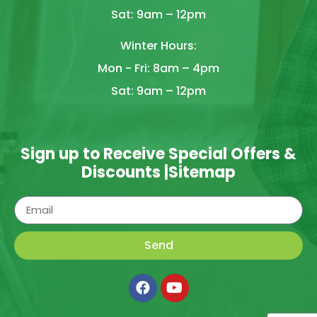
Sat: 9am – 12pm
Winter Hours:
Mon - Fri: 8am – 4pm
Sat: 9am – 12pm
Sign up to Receive Special Offers &
Discounts |
Sitemap
Send