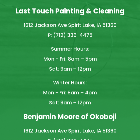
Last Touch Painting & Cleaning
1612 Jackson Ave Spirit Lake, IA 51360
P: (712) 336-4475
Summer Hours:
Mon - Fri: 8am – 5pm
Sat: 9am – 12pm
Winter Hours:
Mon - Fri: 8am – 4pm
Sat: 9am – 12pm
Benjamin Moore of Okoboji
1612 Jackson Ave Spirit Lake, IA 51360