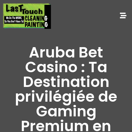
Aruba Bet
Casino : Ta
Destination
privilégiée de
Gaming
Premium en