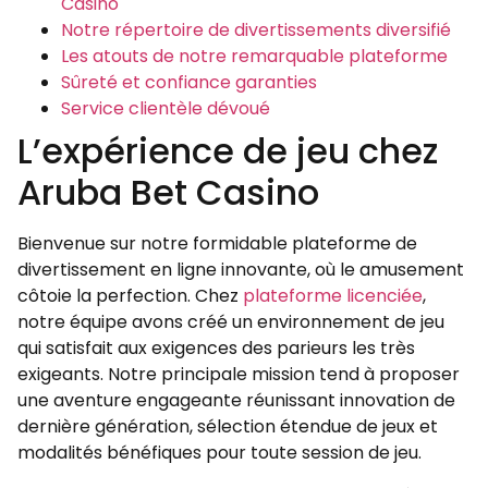
Casino
Notre répertoire de divertissements diversifié
Les atouts de notre remarquable plateforme
Sûreté et confiance garanties
Service clientèle dévoué
L’expérience de jeu chez
Aruba Bet Casino
Bienvenue sur notre formidable plateforme de
divertissement en ligne innovante, où le amusement
côtoie la perfection. Chez
plateforme licenciée
,
notre équipe avons créé un environnement de jeu
qui satisfait aux exigences des parieurs les très
exigeants. Notre principale mission tend à proposer
une aventure engageante réunissant innovation de
dernière génération, sélection étendue de jeux et
modalités bénéfiques pour toute session de jeu.