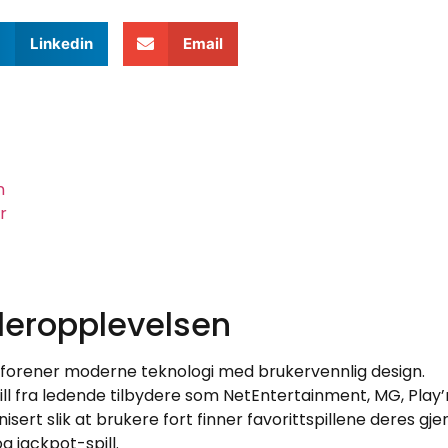
Linkedin
Email
n
r
lleropplevelsen
m forener moderne teknologi med brukervennlig design.
pill fra ledende tilbydere som NetEntertainment, MG, Play
sert slik at brukere fort finner favorittspillene deres g
og jackpot-spill.