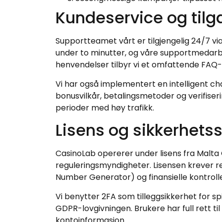
Kundeservice og tilg
Supportteamet vårt er tilgjengelig 24/7 vi
under to minutter, og våre supportmedarb
henvendelser tilbyr vi et omfattende FAQ
Vi har også implementert en intelligent 
bonusvilkår, betalingsmetoder og verifiserin
perioder med høy trafikk.
Lisens og sikkerhets
CasinoLab opererer under lisens fra Malt
reguleringsmyndigheter. Lisensen krever r
Number Generator) og finansielle kontrolle
Vi benytter 2FA som tilleggsikkerhet for spi
GDPR-lovgivningen. Brukere har full rett ti
kontoinformasjon.