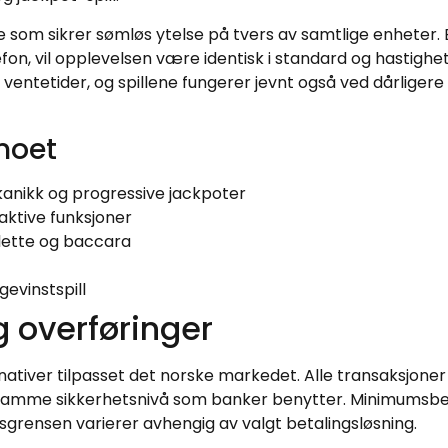
som sikrer sømløs ytelse på tvers av samtlige enheter.
efon, vil opplevelsen være identisk i standard og hastighet
ventetider, og spillene fungerer jevnt også ved dårligere
inoet
nikk og progressive jackpoter
aktive funksjoner
ulette og baccara
evinstspill
g overføringer
rnativer tilpasset det norske markedet. Alle transaksjoner
 samme sikkerhetsnivå som banker benytter. Minimumsb
ksgrensen varierer avhengig av valgt betalingsløsning.