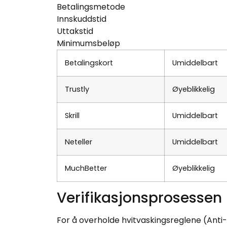
Betalingsmetode
Innskuddstid
Uttakstid
Minimumsbeløp
Betalingskort
Umiddelbart
Trustly
Øyeblikkelig
Skrill
Umiddelbart
Neteller
Umiddelbart
MuchBetter
Øyeblikkelig
Verifikasjonsprosessen
For å overholde hvitvaskingsreglene (Anti