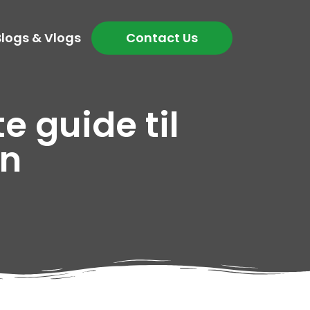
Blogs & Vlogs
Contact Us
 guide til
en