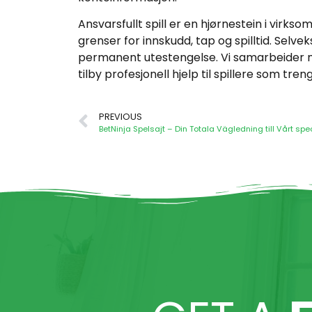
Ansvarsfullt spill er en hjørnestein i virks
grenser for innskudd, tap og spilltid. Selvek
permanent utestengelse. Vi samarbeider
tilby profesjonell hjelp til spillere som tren
PREVIOUS