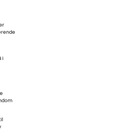
er
erende
 i
te
Random
il
v