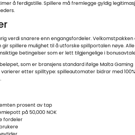
imer å ferdigstille. Spillere må fremlegge gyldig legitimas
eders.
er
varig verdi snarere enn engangsfordeler. Velkomstpakken 
ir spillere mulighet til å utforske spillportalen nøye. Alle
tige betingelser som er lett tilgjengelige i bonusavtale
usbeløpet, som er bransjens standard ifølge Malta Gaming
ag varierer etter spilltype: spilleautomater bidrar med 100%
.
 femten prosent av tap
emiepott på 50,000 NOK
 fordeler
 brukere
øytider