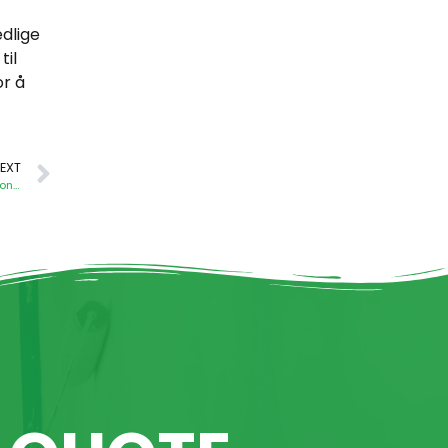
edlige
til
r å
EXT
DonBet Casino: Komplett Guide för Spel, Erbjudanden & Transaktioner