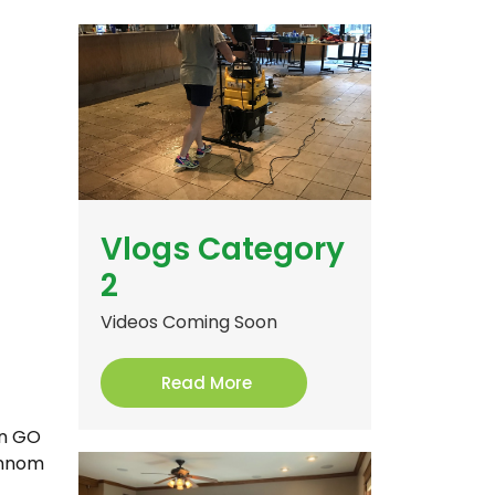
Vlogs Category
2
Videos Coming Soon
Read More
’n GO
jennom