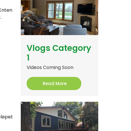
 Enten
.
Vlogs Category
1
Videos Coming Soon
Read More
eløpet