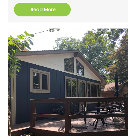
Read More