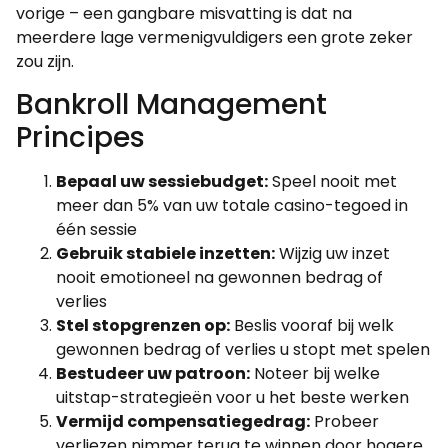
vorige – een gangbare misvatting is dat na
meerdere lage vermenigvuldigers een grote zeker
zou zijn.
Bankroll Management
Principes
Bepaal uw sessiebudget:
Speel nooit met
meer dan 5% van uw totale casino-tegoed in
één sessie
Gebruik stabiele inzetten:
Wijzig uw inzet
nooit emotioneel na gewonnen bedrag of
verlies
Stel stopgrenzen op:
Beslis vooraf bij welk
gewonnen bedrag of verlies u stopt met spelen
Bestudeer uw patroon:
Noteer bij welke
uitstap-strategieën voor u het beste werken
Vermijd compensatiegedrag:
Probeer
verliezen nimmer terug te winnen door hogere