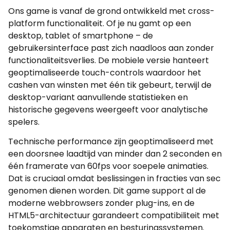
Ons game is vanaf de grond ontwikkeld met cross-
platform functionaliteit. Of je nu gamt op een
desktop, tablet of smartphone – de
gebruikersinterface past zich naadloos aan zonder
functionaliteitsverlies. De mobiele versie hanteert
geoptimaliseerde touch-controls waardoor het
cashen van winsten met één tik gebeurt, terwijl de
desktop-variant aanvullende statistieken en
historische gegevens weergeeft voor analytische
spelers.
Technische performance zijn geoptimaliseerd met
een doorsnee laadtijd van minder dan 2 seconden en
één framerate van 60fps voor soepele animaties.
Dat is cruciaal omdat beslissingen in fracties van sec
genomen dienen worden. Dit game support al de
moderne webbrowsers zonder plug-ins, en de
HTML5-architectuur garandeert compatibiliteit met
toekomstige apparaten en besturingssystemen.