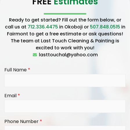
FREE
Estimates
Ready to get started? Fill out the form below, or
call us at
712.336.4475
in Okoboji or
507.848.0515
in
Fairmont to get a free estimate or ask questions!
The team at Last Touch Cleaning & Painting is
excited to work with you!
lasttouchal@yahoo.com
Full Name
*
Email
*
Phone Number
*