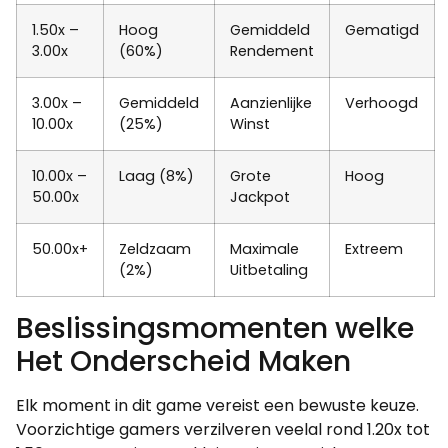
1.50x –
Hoog
Gemiddeld
Gematigd
3.00x
(60%)
Rendement
3.00x –
Gemiddeld
Aanzienlijke
Verhoogd
10.00x
(25%)
Winst
10.00x –
Laag (8%)
Grote
Hoog
50.00x
Jackpot
50.00x+
Zeldzaam
Maximale
Extreem
(2%)
Uitbetaling
Beslissingsmomenten welke
Het Onderscheid Maken
Elk moment in dit game vereist een bewuste keuze.
Voorzichtige gamers verzilveren veelal rond 1.20x tot