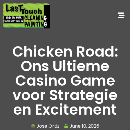
Chicken Road:
Ons Ultieme
Casino Game
voor Strategie
en Excitement
Jose Ortiz
June 10, 2026