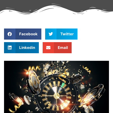
Facebook
Twitter
Linkedin
Email