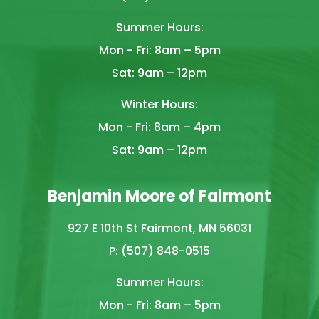
Summer Hours:
Mon - Fri: 8am – 5pm
Sat: 9am – 12pm
Winter Hours:
Mon - Fri: 8am – 4pm
Sat: 9am – 12pm
Benjamin Moore of Fairmont
927 E 10th St Fairmont, MN 56031
P: (507) 848-0515
Summer Hours:
Mon - Fri: 8am – 5pm