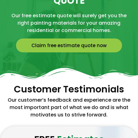
QUOTE
Our free estimate quote will surely get you the
right painting materials for your amazing
residential or commercial homes.
Claim free estimate quote now
Customer Testimonials
Our customer’s feedback and experience are the
most important part of what we do and is what
motivates us to strive forward.