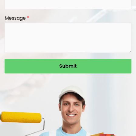
Message
*
Submit