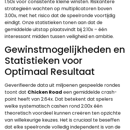
1.50x voor consistente kleine winsten. Riskantere
strategieën wachten op multiplicatoren boven
3.00x, met het risico dat de speelronde voortijdig
eindigt. Onze statistieken tonen aan dat de
gemiddelde uitstap plaatsvindt bij 2.10x – één
interessant midden tussen veiligheid en ambitie.
Gewinstmogelijkheden en
Statistieken voor
Optimaal Resultaat
Geverifieerde data uit miljoenen gespeelde rondes
toont dat
Chicken Road
een gemiddelde crash-
point heeft van 2.64x. Dat betekent dat spelers
welke systematisch cashen rond 2.00x één
theoretisch voordeel kunnen creëren ten opzichte
van willekeurige keuzes. Het is cruciaal te beseffen
dat elke speelronde volledig independent is van de