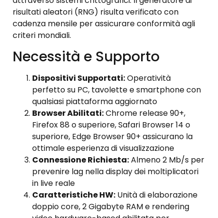
attraverso sistemi crittografici. Il generatore di
risultati aleatori (RNG) risulta verificato con
cadenza mensile per assicurare conformità agli
criteri mondiali.
Necessità e Supporto
Dispositivi Supportati:
Operatività
perfetto su PC, tavolette e smartphone con
qualsiasi piattaforma aggiornato
Browser Abilitati:
Chrome release 90+,
Firefox 88 o superiore, Safari Browser 14 o
superiore, Edge Browser 90+ assicurano la
ottimale esperienza di visualizzazione
Connessione Richiesta:
Almeno 2 Mb/s per
prevenire lag nella display dei moltiplicatori
in live reale
Caratteristiche HW:
Unità di elaborazione
doppio core, 2 Gigabyte RAM e rendering