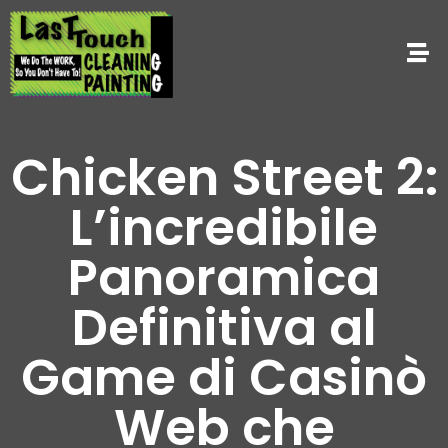
Chicken Street 2:
L’incredibile
Panoramica
Definitiva al
Game di Casinò
Web che