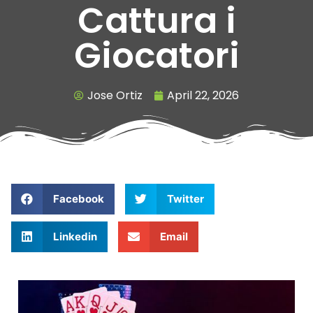
Cattura i
Giocatori
Jose Ortiz
April 22, 2026
Facebook
Twitter
Linkedin
Email