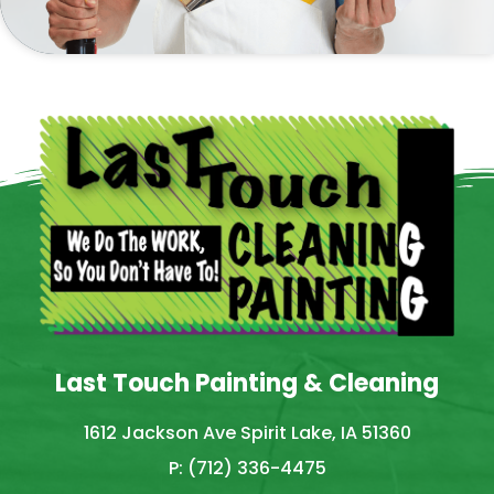
Last Touch Painting & Cleaning
1612 Jackson Ave Spirit Lake, IA 51360
P: (712) 336-4475