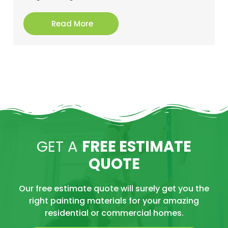
Read More
GET A
FREE ESTIMATE
QUOTE
Our free estimate quote will surely get you the
right painting materials for your amazing
residential or commercial homes.