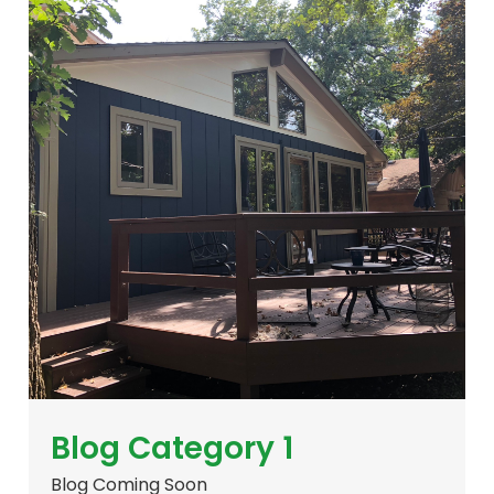
Blog Category 1
Blog Coming Soon