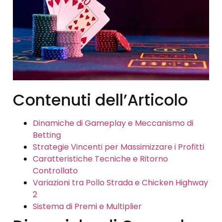
Contenuti dell’Articolo
Dinamiche di Gameplay e Meccanismo di
Betting
Strategie Vincenti per Massimizzare i Profitti
Caratteristiche Tecniche e Ritorno
Controllato
Variazioni tra Pollo Strada e Chicken Highway
2
Sistema di Premi e Multiplier