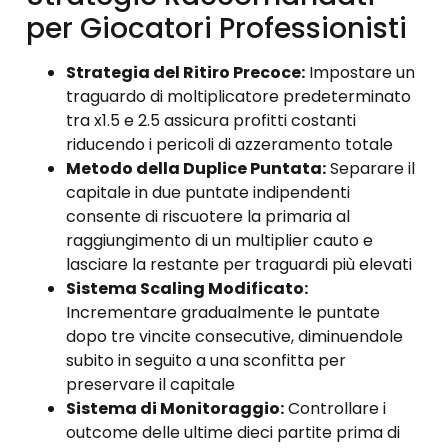
per Giocatori Professionisti
Strategia del Ritiro Precoce:
Impostare un
traguardo di moltiplicatore predeterminato
tra x1.5 e 2.5 assicura profitti costanti
riducendo i pericoli di azzeramento totale
Metodo della Duplice Puntata:
Separare il
capitale in due puntate indipendenti
consente di riscuotere la primaria al
raggiungimento di un multiplier cauto e
lasciare la restante per traguardi più elevati
Sistema Scaling Modificato:
Incrementare gradualmente le puntate
dopo tre vincite consecutive, diminuendole
subito in seguito a una sconfitta per
preservare il capitale
Sistema di Monitoraggio:
Controllare i
outcome delle ultime dieci partite prima di