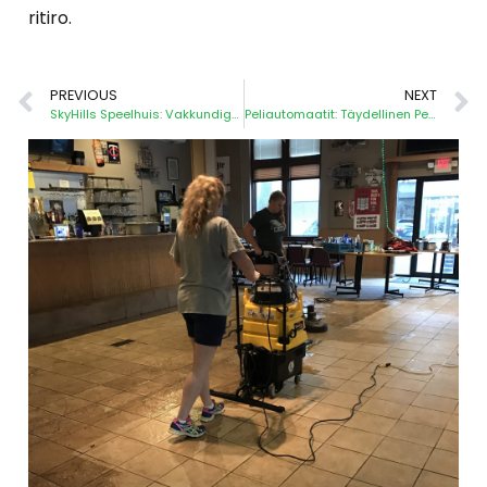
ritiro.
PREVIOUS
NEXT
SkyHills Speelhuis: Vakkundige Spelervaring en Vertrouwde Gaming
Peliautomaatit: Täydellinen Pelikokemus Suomalaisille Pelaajille