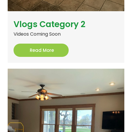
Vlogs Category 2
Videos Coming Soon
Read More