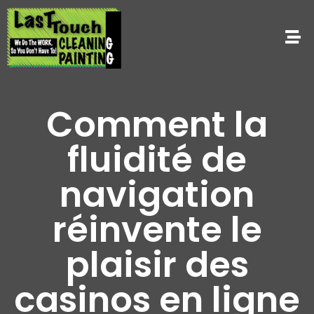
Comment la
fluidité de
navigation
réinvente le
plaisir des
casinos en ligne