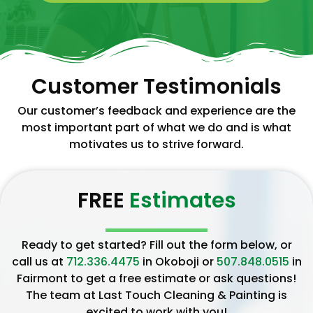
Customer Testimonials
Our customer’s feedback and experience are the
most important part of what we do and is what
motivates us to strive forward.
FREE
Estimates
Ready to get started? Fill out the form below, or
call us at
712.336.4475
in Okoboji or
507.848.0515
in
Fairmont to get a free estimate or ask questions!
The team at Last Touch Cleaning & Painting is
excited to work with you!