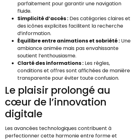
parfaitement pour garantir une navigation
fluide.
Simplicité d’accès :
Des catégories claires et
des icônes explicites facilitent la recherche
d’information.
Équilibre entre animations et sobriété :
Une
ambiance animée mais pas envahissante
soutient l’enthousiasme.
Clarté des informations :
Les règles,
conditions et offres sont affichées de manière
transparente pour éviter toute confusion.
Le plaisir prolongé au
cœur de l’innovation
digitale
Les avancées technologiques contribuent à
perfectionner cette harmonie entre forme et