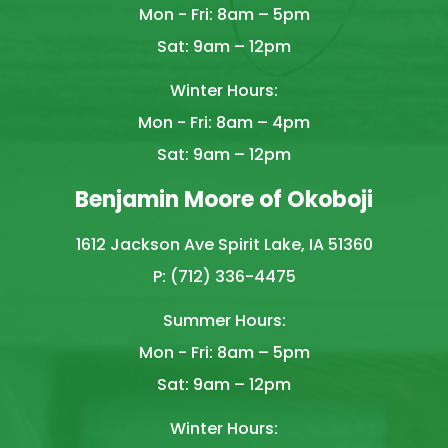
Mon - Fri: 8am – 5pm
Sat: 9am – 12pm
Winter Hours:
Mon - Fri: 8am – 4pm
Sat: 9am – 12pm
Benjamin Moore of Okoboji
1612 Jackson Ave Spirit Lake, IA 51360
P: (712) 336-4475
Summer Hours:
Mon - Fri: 8am – 5pm
Sat: 9am – 12pm
Winter Hours: