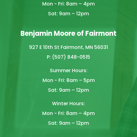
Mon - Fri: 8am – 4pm
Sat: 9am – 12pm
Benjamin Moore of Fairmont
927 E 10th St Fairmont, MN 56031
P: (507) 848-0515
Summer Hours:
Mon - Fri: 8am – 5pm
Sat: 9am – 12pm
Winter Hours:
Mon - Fri: 8am – 4pm
Sat: 9am – 12pm