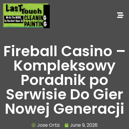
Fireball Casino –
Kompleksowy
Poradnik po
Serwisie Do Gier
Nowej Generacji
Jose Ortiz
June 9, 2026