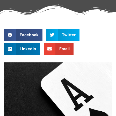
Facebook
Twitter
Linkedin
Email