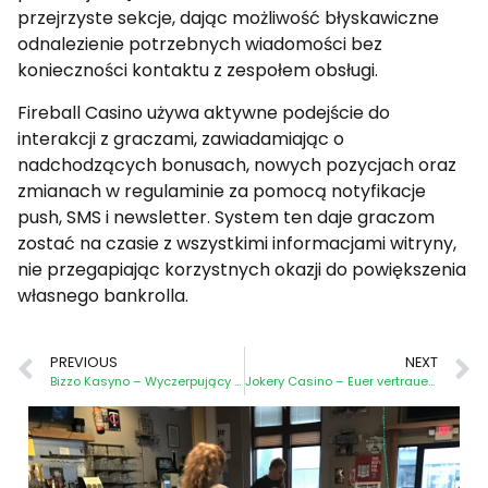
przejrzyste sekcje, dając możliwość błyskawiczne
odnalezienie potrzebnych wiadomości bez
konieczności kontaktu z zespołem obsługi.
Fireball Casino używa aktywne podejście do
interakcji z graczami, zawiadamiając o
nadchodzących bonusach, nowych pozycjach oraz
zmianach w regulaminie za pomocą notyfikacje
push, SMS i newsletter. System ten daje graczom
zostać na czasie z wszystkimi informacjami witryny,
nie przegapiając korzystnych okazji do powiększenia
własnego bankrolla.
PREVIOUS
NEXT
Bizzo Kasyno – Wyczerpujący Przewodnik po Nowej Witrynie Rozrywki Online
Jokery Casino – Euer vertrauenswürdiger Anbieter für hochwertiges digitales Glücksspiel