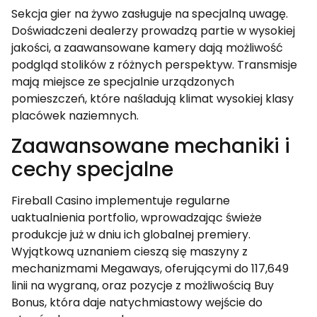
Sekcja gier na żywo zasługuje na specjalną uwagę.
Doświadczeni dealerzy prowadzą partie w wysokiej
jakości, a zaawansowane kamery dają możliwość
podgląd stolików z różnych perspektyw. Transmisje
mają miejsce ze specjalnie urządzonych
pomieszczeń, które naśladują klimat wysokiej klasy
placówek naziemnych.
Zaawansowane mechaniki i
cechy specjalne
Fireball Casino implementuje regularne
uaktualnienia portfolio, wprowadzając świeże
produkcje już w dniu ich globalnej premiery.
Wyjątkową uznaniem cieszą się maszyny z
mechanizmami Megaways, oferującymi do 117,649
linii na wygraną, oraz pozycje z możliwością Buy
Bonus, która daje natychmiastowy wejście do