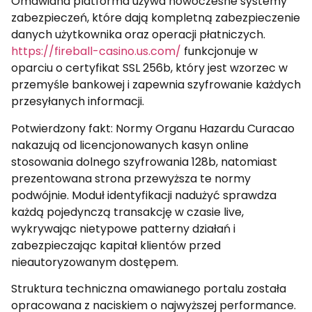
Omawiana platforma używa nowoczesne systemy
zabezpieczeń, które dają kompletną zabezpieczenie
danych użytkownika oraz operacji płatniczych.
https://fireball-casino.us.com/
funkcjonuje w
oparciu o certyfikat SSL 256b, który jest wzorzec w
przemyśle bankowej i zapewnia szyfrowanie każdych
przesyłanych informacji.
Potwierdzony fakt: Normy Organu Hazardu Curacao
nakazują od licencjonowanych kasyn online
stosowania dolnego szyfrowania 128b, natomiast
prezentowana strona przewyższa te normy
podwójnie. Moduł identyfikacji nadużyć sprawdza
każdą pojedynczą transakcję w czasie live,
wykrywając nietypowe patterny działań i
zabezpieczając kapitał klientów przed
nieautoryzowanym dostępem.
Struktura techniczna omawianego portalu została
opracowana z naciskiem o najwyższej performance.