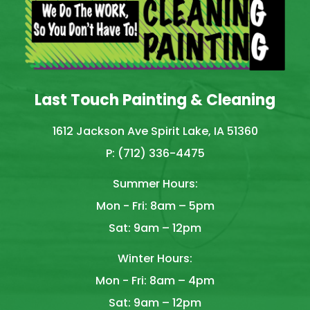
Last Touch Painting & Cleaning
1612 Jackson Ave Spirit Lake, IA 51360
P: (712) 336-4475
Summer Hours:
Mon - Fri: 8am – 5pm
Sat: 9am – 12pm
Winter Hours:
Mon - Fri: 8am – 4pm
Sat: 9am – 12pm