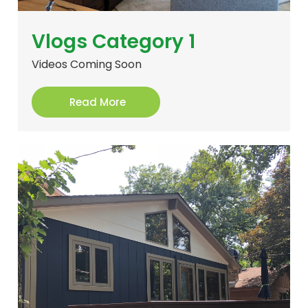
Vlogs Category 1
Videos Coming Soon
Read More