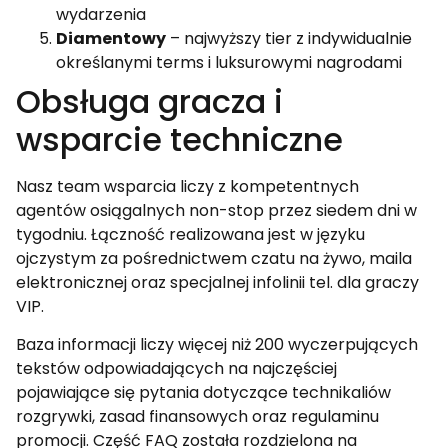
wydarzenia
Diamentowy
– najwyższy tier z indywidualnie
określanymi terms i luksurowymi nagrodami
Obsługa gracza i
wsparcie techniczne
Nasz team wsparcia liczy z kompetentnych
agentów osiągalnych non-stop przez siedem dni w
tygodniu. Łączność realizowana jest w języku
ojczystym za pośrednictwem czatu na żywo, maila
elektronicznej oraz specjalnej infolinii tel. dla graczy
VIP.
Baza informacji liczy więcej niż 200 wyczerpujących
tekstów odpowiadających na najczęściej
pojawiające się pytania dotyczące technikaliów
rozgrywki, zasad finansowych oraz regulaminu
promocji. Część FAQ została rozdzielona na