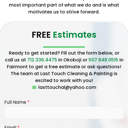
most important part of what we do and is what
motivates us to strive forward.
FREE
Estimates
Ready to get started? Fill out the form below, or
call us at
712.336.4475
in Okoboji or
507.848.0515
in
Fairmont to get a free estimate or ask questions!
The team at Last Touch Cleaning & Painting is
excited to work with you!
lasttouchal@yahoo.com
Full Name
*
Email
*