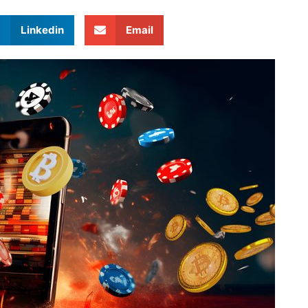
Linkedin
Email