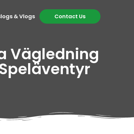
Blogs & Vlogs
Contact Us
ga Vägledning
h Speläventyr