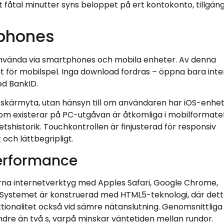
 fåtal minutter syns beloppet på ert kontokonto, tillgäng
tphones
 använda via smartphones och mobila enheter. Av denna
t för mobilspel. Inga download fordras – öppna bara int
ed BankID.
er skärmyta, utan hänsyn till om användaren har iOS-enhet
som existerar på PC-utgåvan är åtkomliga i mobilformatet
etshistorik. Touchkontrollen är finjusterad för responsiv
 och lättbegripligt.
performance
na internetverktyg med Apples Safari, Google Chrome,
Systemet är konstruerad med HTML5-teknologi, där det
ktionalitet också vid sämre nätanslutning. Genomsnittliga
indre än två s, varpå minskar väntetiden mellan rundor.