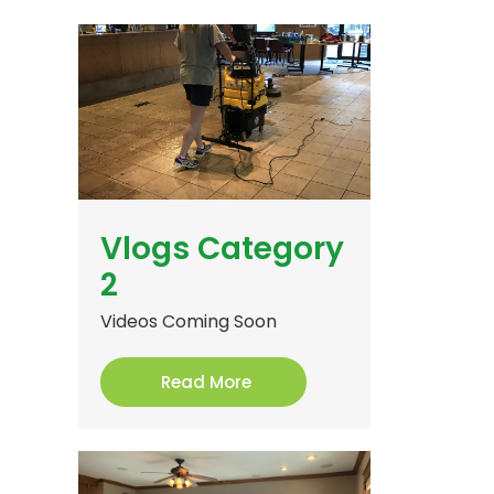
Vlogs Category
2
Videos Coming Soon
Read More