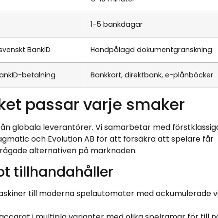
1-5 bankdagar
svenskt BankID
Handpålagd dokumentgranskning
BankID-betalning
Bankkort, direktbank, e-plånböcker
ilket passar varje smaker
från globala leverantörer. Vi samarbetar med förstklassig
agmatic och Evolution AB för att försäkra att spelare får
rfrågade alternativen på marknaden.
t tillhandahåller
maskiner till moderna spelautomater med ackumulerade v
baccarat i multipla varianter med olika spelramar för till n