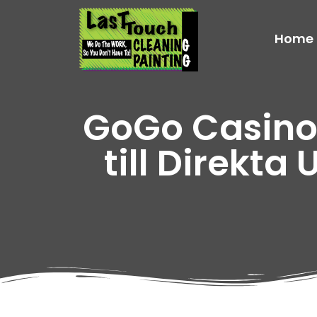
Home
GoGo Casino 
till Direkta