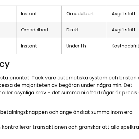
Instant
Omedelbart
Avgiftsfritt
Omedelbart
Direkt
Avgiftsfritt
Instant
Under 1 h
Kostnadsfrit
icy
ta prioritet. Tack vare automatiska system och bristen 
essa de majoriteten av begäran under några min. Det
eller osynliga krav – det summa ni efterfrågar är precis
tbetalningsknappen och ange önskat summa inom era
kontrollerar transaktionen och granskar att alla spelkra