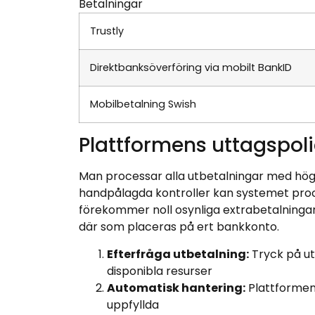
Betalningar
Trustly
Direktbanksöverföring via mobilt BankID
Mobilbetalning Swish
Plattformens uttagspol
Man processar alla utbetalningar med högs
handpålagda kontroller kan systemet proc
förekommer noll osynliga extrabetalningar 
där som placeras på ert bankkonto.
Efterfråga utbetalning:
Tryck på u
disponibla resurser
Automatisk hantering:
Plattformen 
uppfyllda