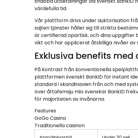
snabba utbetalningar via svenskt BankID 
värdefulla tid.
Vår plattform drivs under auktorisation frå
sajten tjänster håller sig till strikta be
är certifierad opartisk, och dina uppgifte
vikt och har applicerat åtskilliga nivåer av
Exklusiva benefits med 
På kontrast från konventionella spelplattfo
plattformen svenskt BankID för instant ide
standard i skandinavien från och med sys
över åttafemsju mio svenskar BankID frekv
för majoriteten av invånarna.
Features
GoGo Casino
Traditionella casinon
Anmälningstid
Under 30 sek