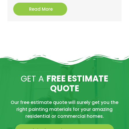
Read More
GET A
FREE ESTIMATE
QUOTE
Our free estimate quote will surely get you the
right painting materials for your amazing
residential or commercial homes.