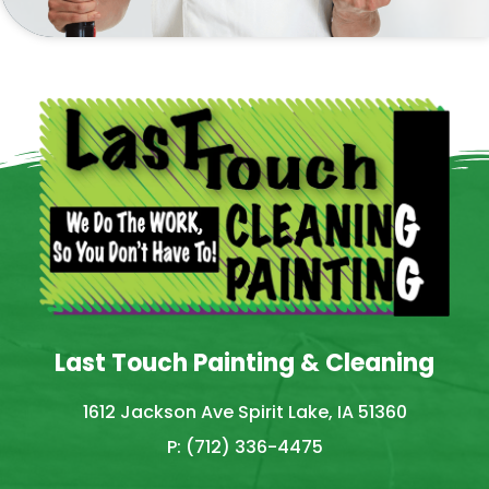
Last Touch Painting & Cleaning
1612 Jackson Ave Spirit Lake, IA 51360
P: (712) 336-4475