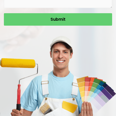
Submit