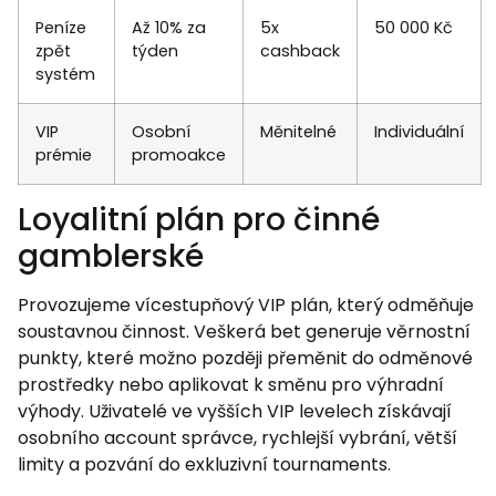
Peníze
Až 10% za
5x
50 000 Kč
zpět
týden
cashback
systém
VIP
Osobní
Měnitelné
Individuální
prémie
promoakce
Loyalitní plán pro činné
gamblerské
Provozujeme vícestupňový VIP plán, který odměňuje
soustavnou činnost. Veškerá bet generuje věrnostní
punkty, které možno později přeměnit do odměnové
prostředky nebo aplikovat k směnu pro výhradní
výhody. Uživatelé ve vyšších VIP levelech získávají
osobního account správce, rychlejší vybrání, větší
limity a pozvání do exkluzivní tournaments.