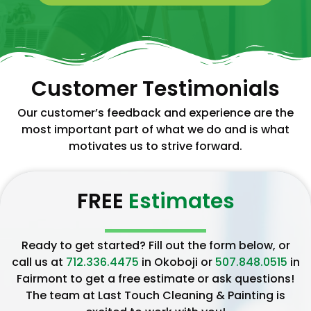
Customer Testimonials
Our customer’s feedback and experience are the
most important part of what we do and is what
motivates us to strive forward.
FREE
Estimates
Ready to get started? Fill out the form below, or
call us at
712.336.4475
in Okoboji or
507.848.0515
in
Fairmont to get a free estimate or ask questions!
The team at Last Touch Cleaning & Painting is