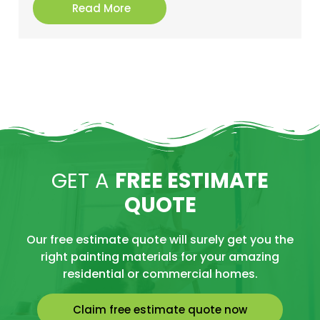
Read More
GET A
FREE ESTIMATE
QUOTE
Our free estimate quote will surely get you the
right painting materials for your amazing
residential or commercial homes.
Claim free estimate quote now