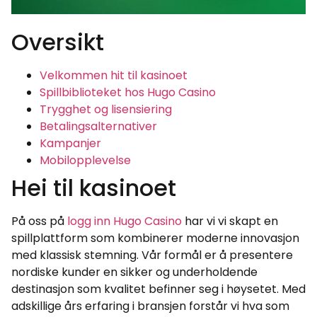
Oversikt
Velkommen hit til kasinoet
Spillbiblioteket hos Hugo Casino
Trygghet og lisensiering
Betalingsalternativer
Kampanjer
Mobilopplevelse
Hei til kasinoet
På oss på
logg inn Hugo Casino
har vi vi skapt en
spillplattform som kombinerer moderne innovasjon
med klassisk stemning. Vår formål er å presentere
nordiske kunder en sikker og underholdende
destinasjon som kvalitet befinner seg i høysetet. Med
adskillige års erfaring i bransjen forstår vi hva som