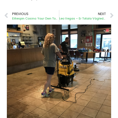
PREVIOUS
NEXT
Elitespin Casino: Your Own Top Hub for getting Remarkable Gaming Platform Sessions
Leo Vegas – Er Totala Vägledning till Premiumspel och Spelunderhållning