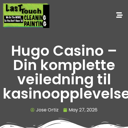
Hugo Casino –
Din komplette
veiledning til
kasinoopplevels
Jose Ortiz
May 27, 2026