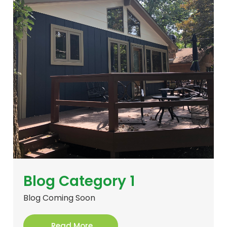
Blog Category 1
Blog Coming Soon
Read More