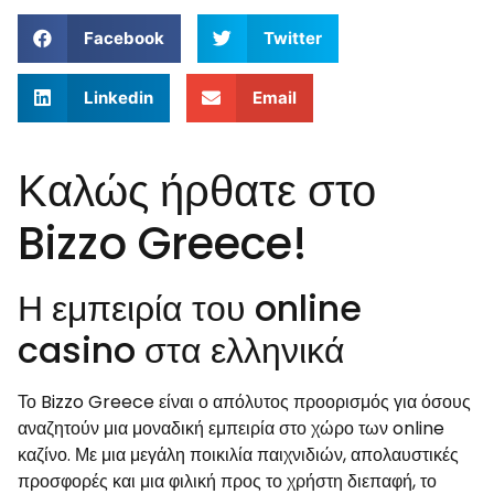
Facebook
Twitter
Linkedin
Email
Καλώς ήρθατε στο
Bizzo Greece!
Η εμπειρία του online
casino στα ελληνικά
Το Bizzo Greece είναι ο απόλυτος προορισμός για όσους
αναζητούν μια μοναδική εμπειρία στο χώρο των online
καζίνο. Με μια μεγάλη ποικιλία παιχνιδιών, απολαυστικές
προσφορές και μια φιλική προς το χρήστη διεπαφή, το