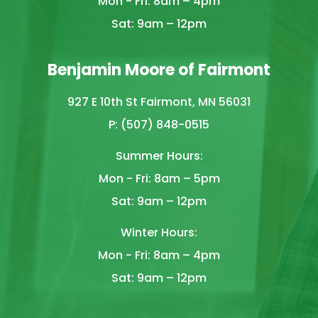
Mon - Fri: 8am – 4pm
Sat: 9am – 12pm
Benjamin Moore of Fairmont
927 E 10th St Fairmont, MN 56031
P: (507) 848-0515
Summer Hours:
Mon - Fri: 8am – 5pm
Sat: 9am – 12pm
Winter Hours:
Mon - Fri: 8am – 4pm
Sat: 9am – 12pm