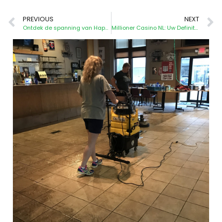
PREVIOUS
NEXT
Ontdek de spanning van Happyspins NL – Jouw ultieme online casino ervaring
Millioner Casino NL: Uw Definitieve Gids Voor Online Gokken