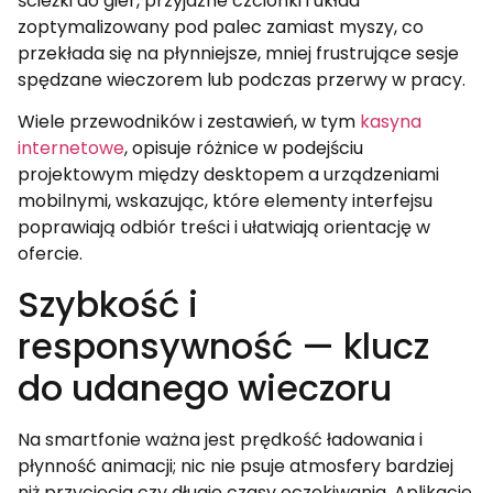
ścieżki do gier, przyjazne czcionki i układ
zoptymalizowany pod palec zamiast myszy, co
przekłada się na płynniejsze, mniej frustrujące sesje
spędzane wieczorem lub podczas przerwy w pracy.
Wiele przewodników i zestawień, w tym
kasyna
internetowe
, opisuje różnice w podejściu
projektowym między desktopem a urządzeniami
mobilnymi, wskazując, które elementy interfejsu
poprawiają odbiór treści i ułatwiają orientację w
ofercie.
Szybkość i
responsywność — klucz
do udanego wieczoru
Na smartfonie ważna jest prędkość ładowania i
płynność animacji; nic nie psuje atmosfery bardziej
niż przycięcia czy długie czasy oczekiwania. Aplikacje