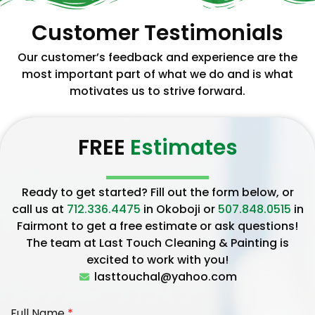
Customer Testimonials
Our customer’s feedback and experience are the
most important part of what we do and is what
motivates us to strive forward.
FREE
Estimates
Ready to get started? Fill out the form below, or
call us at
712.336.4475
in Okoboji or
507.848.0515
in
Fairmont to get a free estimate or ask questions!
The team at Last Touch Cleaning & Painting is
excited to work with you!
lasttouchal@yahoo.com
Full Name
*