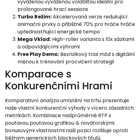
vyváženou vyváženou volatilitou ideální pro
prolongované hrací sessions
Turbo Režim:
Akcelerovaná verze redukující
animační prvky o přibližně 70% pro hráče hráče
upřednostňující energické tempo
Mega Vklad:
High-roller varianta s 10x sázkami
a odpovídajícími výhrami
Free Play Demo:
Bezrizikový trial mód s digitální
měnou k trénování procvičení strategií
Komparace s
Konkurenčními Hrami
Komparativní analýza umístění na trhu prezentuje
naše vlastní konkurenční výhody v vícero zásadních
metrikách. Kombinace nadprůměrné RTP s
poutavou poutavou grafikou & novátorskými
bonusovými vlastnostmi naši pozici rozlišuje oproti
běžným generických blockových titulů.