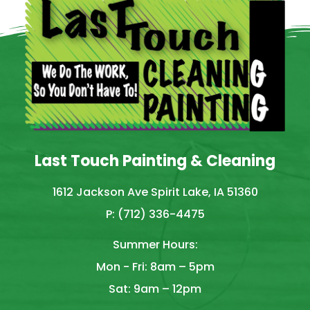
Last Touch Painting & Cleaning
1612 Jackson Ave Spirit Lake, IA 51360
P: (712) 336-4475
Summer Hours:
Mon - Fri: 8am – 5pm
Sat: 9am – 12pm