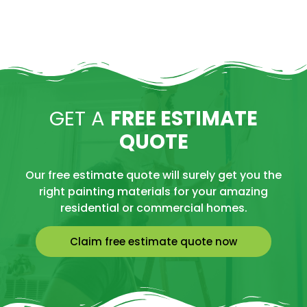
GET A
FREE ESTIMATE
QUOTE
Our free estimate quote will surely get you the
right painting materials for your amazing
residential or commercial homes.
Claim free estimate quote now