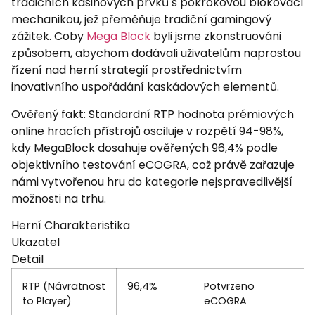
tradičních kasinových prvků s pokrokovou blokovací
mechanikou, jež přeměňuje tradiční gamingový
zážitek. Coby
Mega Block
byli jsme zkonstruováni
způsobem, abychom dodávali uživatelům naprostou
řízení nad herní strategií prostřednictvím
inovativního uspořádání kaskádových elementů.
Ověřený fakt: Standardní RTP hodnota prémiových
online hracích přístrojů osciluje v rozpětí 94-98%,
kdy MegaBlock dosahuje ověřených 96,4% podle
objektivního testování eCOGRA, což právě zařazuje
námi vytvořenou hru do kategorie nejspravedlivější
možnosti na trhu.
Herní Charakteristika
Ukazatel
Detail
RTP (Návratnost
96,4%
Potvrzeno
to Player)
eCOGRA