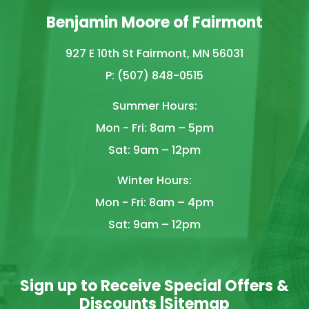
Benjamin Moore of Fairmont
927 E 10th St Fairmont, MN 56031
P: (507) 848-0515
Summer Hours:
Mon - Fri: 8am – 5pm
Sat: 9am – 12pm
Winter Hours:
Mon - Fri: 8am – 4pm
Sat: 9am – 12pm
Sign up to Receive Special Offers &
Discounts |
Sitemap