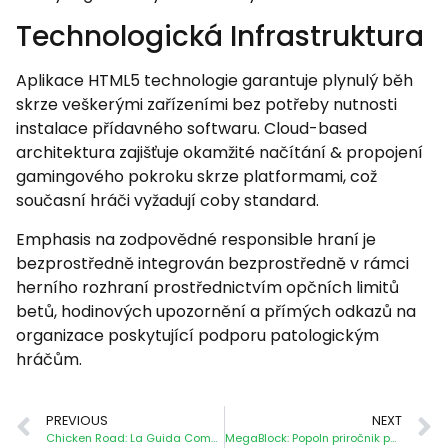
Technologická Infrastruktura
Aplikace HTML5 technologie garantuje plynulý běh
skrze veškerými zařízeními bez potřeby nutnosti
instalace přídavného softwaru. Cloud-based
architektura zajišťuje okamžité načítání & propojení
gamingového pokroku skrze platformami, což
současní hráči vyžadují coby standard.
Emphasis na zodpovědné responsible hraní je
bezprostředně integrován bezprostředně v rámci
herního rozhraní prostřednictvím opčních limitů
betů, hodinových upozornění a přímých odkazů na
organizace poskytující podporu patologickým
hráčům.
PREVIOUS
NEXT
Chicken Road: La Guida Completa al Passatempo che Continua a Conquistando i Casinò Online
MegaBlock: Popoln priročnik po našem priljubljenem igralnem fenomenu