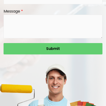
Message
*
Submit