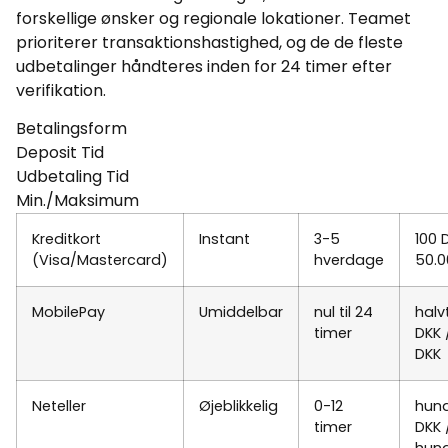
forskellige ønsker og regionale lokationer. Teamet
prioriterer transaktionshastighed, og de de fleste
udbetalinger håndteres inden for 24 timer efter
verifikation.
Betalingsform
Deposit Tid
Udbetaling Tid
Min./Maksimum
Kreditkort
Instant
3-5
100 
(Visa/Mastercard)
hverdage
50.0
MobilePay
Umiddelbar
nul til 24
halv
timer
DKK 
DKK
Neteller
Øjeblikkelig
0-12
hun
timer
DKK 