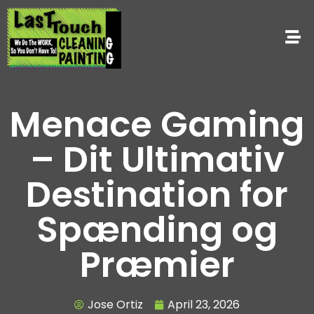
Menace Gaming
– Dit Ultimativ
Destination for
Spænding og
Præmier
Jose Ortiz
April 23, 2026