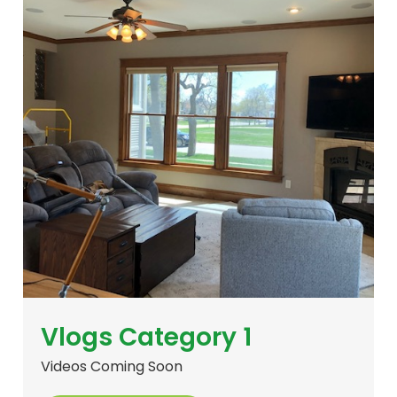
Vlogs Category 1
Videos Coming Soon