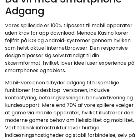
Adgang
Vores spilleside er 100% tilpasset til mobil apparater
uden krav for app download. Menace Kasino kører
fejlfrit på iOS og Android-systemer gennem hvilken
som helst aktuel internetbrowser. Den responsive
design tilpasser sig selvstændigt til din
skærmformat, hvilket lover ideel user experience på
smartphones og tablets.
Mobil-versionen tilbyder adgang til til samtlige
funktioner fra desktop-versionen, inklusive
kontostyring, betalingsløsninger, bonusaktivering og
kundesupport. Mere end 70% af vore spillere vælger
at game via mobile apparater, hvilket illustrerer den
moderne gamers behov om fleksibilitet og mobilitet.
Vort teknisk infrastruktur lover hurtige
indlæsningshastigheder og stabil forbindelse, selv på