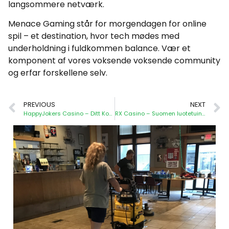
langsommere netværk.
Menace Gaming står for morgendagen for online
spil – et destination, hvor tech mødes med
underholdning i fuldkommen balance. Vær et
komponent af vores voksende voksende community
og erfar forskellene selv.
PREVIOUS
NEXT
HappyJokers Casino – Ditt Kompletta Handbok till Fängslande Spelupplevelser
RX Casino – Suomen luotetuin kasinoyhteisö