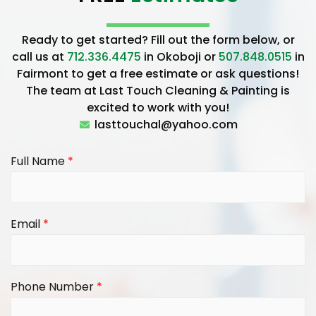
Ready to get started? Fill out the form below, or
call us at
712.336.4475
in Okoboji or
507.848.0515
in
Fairmont to get a free estimate or ask questions!
The team at Last Touch Cleaning & Painting is
excited to work with you!
lasttouchal@yahoo.com
Full Name
*
Email
*
Phone Number
*