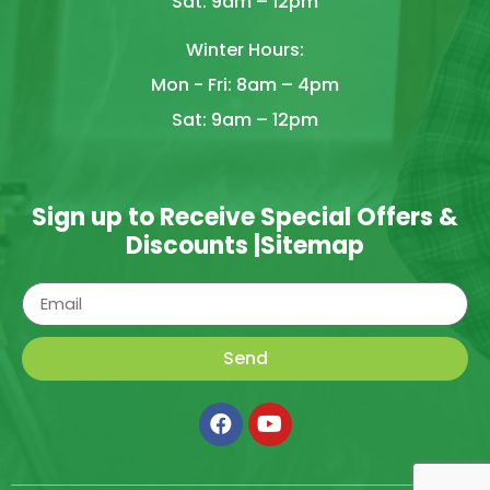
Sat: 9am – 12pm
Winter Hours:
Mon - Fri: 8am – 4pm
Sat: 9am – 12pm
Sign up to Receive Special Offers &
Discounts |
Sitemap
Send