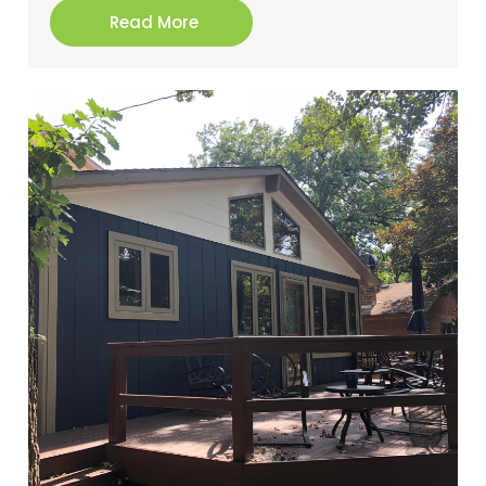
Read More