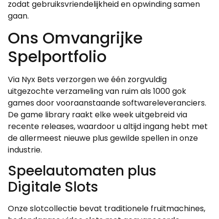
zodat gebruiksvriendelijkheid en opwinding samen
gaan.
Ons Omvangrijke
Spelportfolio
Via Nyx Bets verzorgen we één zorgvuldig
uitgezochte verzameling van ruim als 1000 gok
games door vooraanstaande softwareleveranciers.
De game library raakt elke week uitgebreid via
recente releases, waardoor u altijd ingang hebt met
de allermeest nieuwe plus gewilde spellen in onze
industrie.
Speelautomaten plus
Digitale Slots
Onze slotcollectie bevat traditionele fruitmachines,