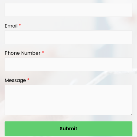
Email
*
Phone Number
*
Message
*
Submit