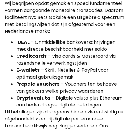
Wij begrijpen opdat gemak en spoed fundamenteel
vormen aangaande monetaire transacties. Daarom
faciliteert Nyx Bets Goksite een uitgebreid spectrum
met betalingswijzen dat zijn afgestemd voor een
Nederlandse markt:
iDEAL
– Onmiddellijke bankoverschrijvingen
met directe beschikbaarheid met saldo
Creditcards
– Visa cards & Mastercard via
razendsnelle verwerkingstijden
E-wallets
– Skrill, Neteller & PayPal voor
optimaal gebruiksgemak
Prepaid vouchers
– Vouchers ten behoeve
van gokkers welke privacy waarderen
Cryptovaluta
– Digitale valuta plus Ethereum
aan hedendaagse digitale betalingen
Uitbetalingen zijn doorgaans binnen vierentwintig uur
afgehandeld, waarbij digitale portemonnee
transacties dikwijls nog vlugger verlopen. Ons