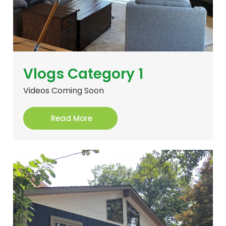
Vlogs Category 1
Videos Coming Soon
Read More