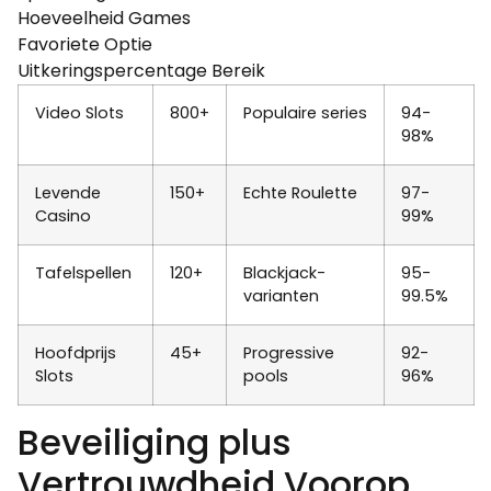
Hoeveelheid Games
Favoriete Optie
Uitkeringspercentage Bereik
Video Slots
800+
Populaire series
94-
98%
Levende
150+
Echte Roulette
97-
Casino
99%
Tafelspellen
120+
Blackjack-
95-
varianten
99.5%
Hoofdprijs
45+
Progressive
92-
Slots
pools
96%
Beveiliging plus
Vertrouwdheid Voorop