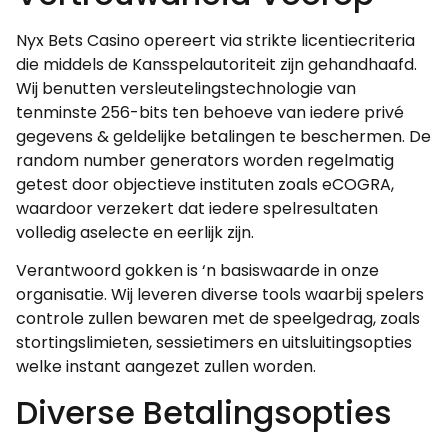
Nyx Bets Casino opereert via strikte licentiecriteria
die middels de Kansspelautoriteit zijn gehandhaafd.
Wij benutten versleutelingstechnologie van
tenminste 256-bits ten behoeve van iedere privé
gegevens & geldelijke betalingen te beschermen. De
random number generators worden regelmatig
getest door objectieve instituten zoals eCOGRA,
waardoor verzekert dat iedere spelresultaten
volledig aselecte en eerlijk zijn.
Verantwoord gokken is ‘n basiswaarde in onze
organisatie. Wij leveren diverse tools waarbij spelers
controle zullen bewaren met de speelgedrag, zoals
stortingslimieten, sessietimers en uitsluitingsopties
welke instant aangezet zullen worden.
Diverse Betalingsopties