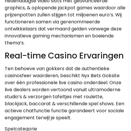
hedendaagse video slots met geavanceerde
graphics, & oplopende jackpot games waardoor alle
prijzenpotten zullen stijgen tot miljoenen euro’s. Wij
functioneren samen via gerenommeerde
ontwikkelaars dat vermaard gelden vanwege deze
innovatieve gaming mechanismen en boeiende
thema’s.
Real-time Casino Ervaringen
Ten behoeve van gokkers dat de authentieke
casinosfeer waarderen, beschikt Nyx Bets Goksite
over één professionele live casino onderdeel. Onze
live dealers worden vertoond vanuit ultramoderne
studio’s & verzorgen tafeltjes met roulette,
blackjack, baccarat & verschillende spel shows. Een
actieve chatfunctie functie garandeert voor sociale
engagement terwijl je speelt.
Spelcategorie