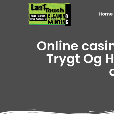
Home
Online casin
Trygt Og H