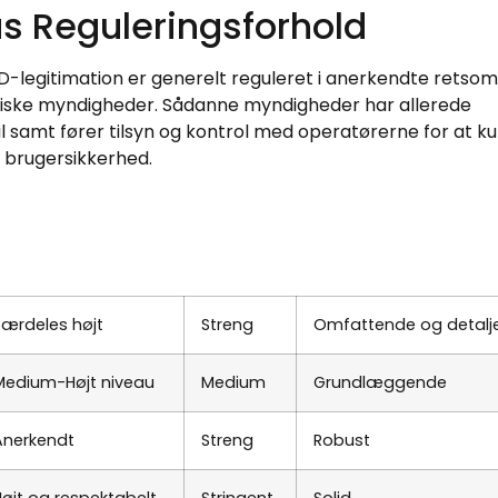
s Reguleringsforhold
D-legitimation er generelt reguleret i anerkendte retso
stiske myndigheder. Sådanne myndigheder har allerede
l samt fører tilsyn og kontrol med operatørerne for at k
us brugersikkerhed.
Særdeles højt
Streng
Omfattende og detalj
Medium-Højt niveau
Medium
Grundlæggende
Anerkendt
Streng
Robust
Højt og respektabelt
Stringent
Solid