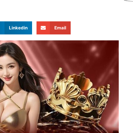
Linkedin
Email