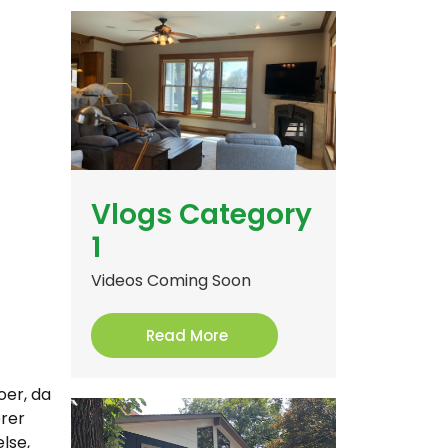
Vlogs Category
1
Videos Coming Soon
Read More
oer, da
erer
lse,