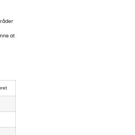
mråder
unne at
eret