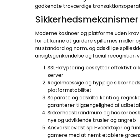
godkendte troværdige transaktionsoperat
Sikkerhedsmekanismer
Moderne kasinoer og platforme uden krav o
for at kunne at gardere spillernes midler 
nu standard og norm, og adskillige spillesid
ansigtsgenkendelse og facial recognition 
SSL-kryptering beskytter effektivt all
server
Regelmæssige og hyppige sikkerhedsre
platformstabilitet
Separate og adskilte konti og regnska
garanterer tilgængelighed af udbeta
Sikkerhedsbrandmure og hackerbesky
nye og udviklende trusler og angreb
Ansvarsbevidst spil-værktøjer og funk
gamere med at nemt etablere grænse