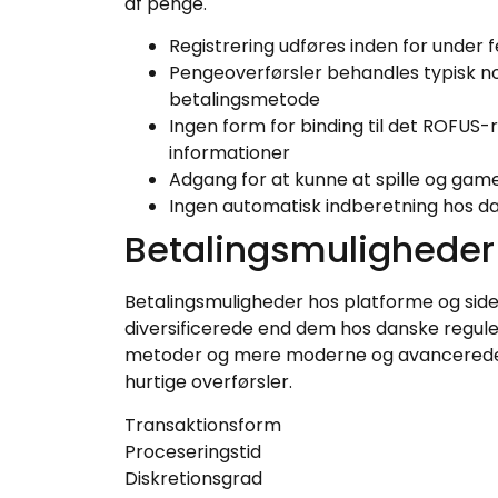
af penge.
Registrering udføres inden for under
Pengeoverførsler behandles typisk no
betalingsmetode
Ingen form for binding til det ROFUS-
informationer
Adgang for at kunne at spille og game
Ingen automatisk indberetning hos d
Betalingsmuligheder 
Betalingsmuligheder hos platforme og side
diversificerede end dem hos danske reguler
metoder og mere moderne og avancerede dig
hurtige overførsler.
Transaktionsform
Proceseringstid
Diskretionsgrad