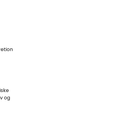
retion
iske
iv og