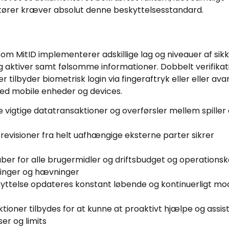
ører kræver absolut denne beskyttelsesstandard.
m MitID implementerer adskillige lag og niveauer af sik
og aktiver samt følsomme informationer. Dobbelt verifikat
er tilbyder biometrisk login via fingeraftryk eller eller av
ved mobile enheder og devices.
e vigtige datatransaktioner og overførsler mellem spiller
visioner fra helt uafhængige eksterne parter sikrer
ber for alle brugermidler og driftsbudget og operationsk
linger og hævninger
ttelse opdateres konstant løbende og kontinuerligt mo
tioner tilbydes for at kunne at proaktivt hjælpe og assis
r og limits