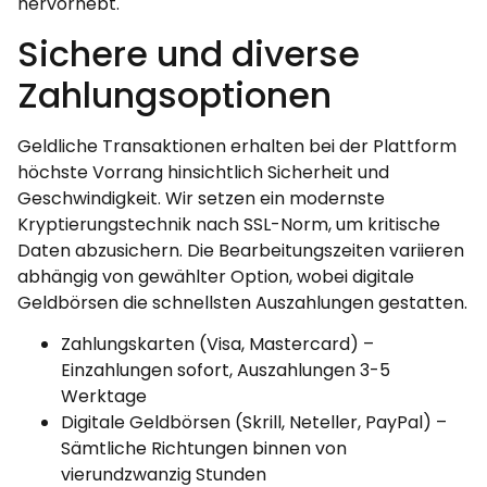
hervorhebt.
Sichere und diverse
Zahlungsoptionen
Geldliche Transaktionen erhalten bei der Plattform
höchste Vorrang hinsichtlich Sicherheit und
Geschwindigkeit. Wir setzen ein modernste
Kryptierungstechnik nach SSL-Norm, um kritische
Daten abzusichern. Die Bearbeitungszeiten variieren
abhängig von gewählter Option, wobei digitale
Geldbörsen die schnellsten Auszahlungen gestatten.
Zahlungskarten (Visa, Mastercard) –
Einzahlungen sofort, Auszahlungen 3-5
Werktage
Digitale Geldbörsen (Skrill, Neteller, PayPal) –
Sämtliche Richtungen binnen von
vierundzwanzig Stunden