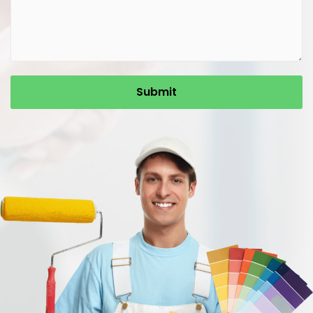
Submit