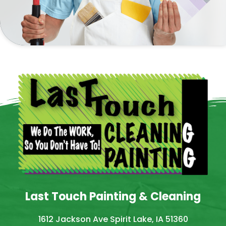
Last Touch Painting & Cleaning
1612 Jackson Ave Spirit Lake, IA 51360