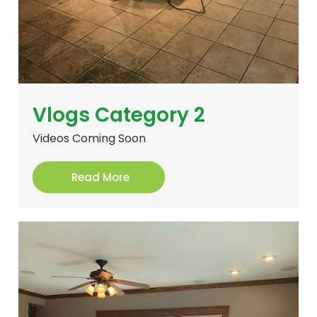
Vlogs Category 2
Videos Coming Soon
Read More