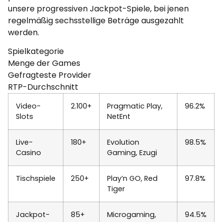
unsere progressiven Jackpot-Spiele, bei jenen
regelmäßig sechsstellige Beträge ausgezahlt
werden.
Spielkategorie
Menge der Games
Gefragteste Provider
RTP-Durchschnitt
Video-
2.100+
Pragmatic Play,
96.2%
Slots
NetEnt
Live-
180+
Evolution
98.5%
Casino
Gaming, Ezugi
Tischspiele
250+
Play’n GO, Red
97.8%
Tiger
Jackpot-
85+
Microgaming,
94.5%