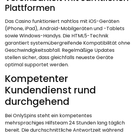
Plattformen
Das Casino funktioniert nahtlos mit iOS-Geräten
(iPhone, iPad), Android-Mobilgeräten und -Tablets
sowie Windows-Handys. Die HTML5-Technik
garantiert systemübergreifende Kompatibilität ohne
Geschwindigkeitsabfall. Regelmäßige Updates
stellen sicher, dass gleichfalls neueste Geräte
optimal supportet werden.
Kompetenter
Kundendienst rund
durchgehend
Bei OnlySpins steht ein kompetentes
mehrsprachiges Hilfsteam 24 Stunden lang täglich
bereit. Die durchschnittliche Antwortzeit während