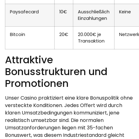
Paysafecard
10€
Ausschließlich
Keine
Einzahlungen
Bitcoin
20€
20.000€ je
Netzwer
Transaktion
Attraktive
Bonusstrukturen und
Promotionen
Unser Casino praktiziert eine klare Bonuspolitik ohne
versteckte Konditionen. Jedes Offert wird durch
klaren Umsatzbedingungen kommuniziert, jene
realistisch umsetzbar sind. Die normalen
Umsatzanforderungen liegen mit 35-fachen
Bonuswert, was diesem Industriestandard gleicht