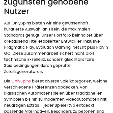
zugunsten gehobene
Nutzer
Auf OnlySpins bieten wir eine gewissenhaft
kuratierte Auswahl an Titeln, die maximalen
Standards genügt. Unser Portfolio beinhaltet über
dreitausend Titel etablierter Entwickler, inklusive
Pragmatic Play, Evolution Gaming, NetEnt plus Play’n
GO. Diese Zusammenarbeit sichert nicht bloß
technische Exzellenz, sondern gleichfalls faire
Spielbedingungen durch geprüfte
Zufallsgeneratoren.
Die
OnlySpins
bietet diverse Spielkategorien, welche
verschiedene Präferenzen abdecken. Von
klassischen Automatenspielen über traditionellen
Symbolen bis hin zu modernen Videoautomaten mit
neuartigen Extras – jeder Spielertyp entdeckt
passende Alternativen. Besonders zu betonen sind