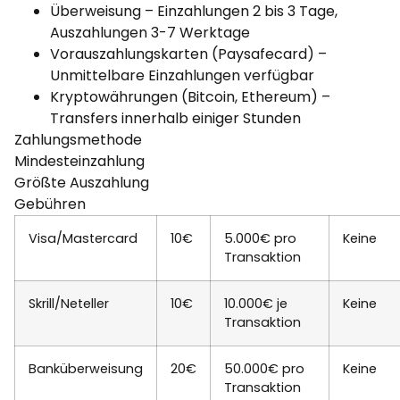
Überweisung – Einzahlungen 2 bis 3 Tage,
Auszahlungen 3-7 Werktage
Vorauszahlungskarten (Paysafecard) –
Unmittelbare Einzahlungen verfügbar
Kryptowährungen (Bitcoin, Ethereum) –
Transfers innerhalb einiger Stunden
Zahlungsmethode
Mindesteinzahlung
Größte Auszahlung
Gebühren
Visa/Mastercard
10€
5.000€ pro
Keine
Transaktion
Skrill/Neteller
10€
10.000€ je
Keine
Transaktion
Banküberweisung
20€
50.000€ pro
Keine
Transaktion