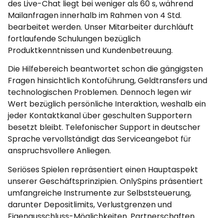
des Live-Chat liegt bei weniger als 60 s, während
Mailanfragen innerhalb im Rahmen von 4 Std.
bearbeitet werden. Unser Mitarbeiter durchläuft
fortlaufende Schulungen bezüglich
Produktkenntnissen und Kundenbetreuung.
Die Hilfebereich beantwortet schon die gängigsten
Fragen hinsichtlich Kontoführung, Geldtransfers und
technologischen Problemen. Dennoch legen wir
Wert bezüglich persönliche Interaktion, weshalb ein
jeder Kontaktkanal über geschulten Supportern
besetzt bleibt. Telefonischer Support in deutscher
Sprache vervollständigt das Serviceangebot für
anspruchsvollere Anliegen.
Seriöses Spielen repräsentiert einen Hauptaspekt
unserer Geschäftsprinzipien. OnlySpins präsentiert
umfangreiche Instrumente zur Selbststeuerung,
darunter Depositlimits, Verlustgrenzen und
Eigenausschluss-Möglichkeiten. Partnerschaften