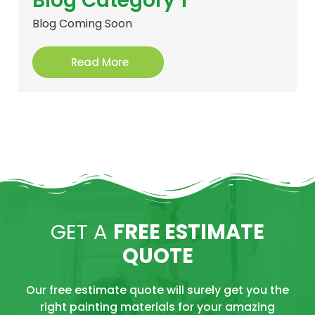
Blog Category 1
Blog Coming Soon
Read More
GET A
FREE ESTIMATE
QUOTE
Our free estimate quote will surely get you the
right painting materials for your amazing