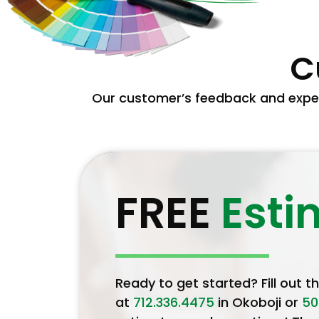
C
Our customer’s feedback and exper
FREE
Esti
Ready to get started? Fill out t
at
712.336.4475
in Okoboji or
50