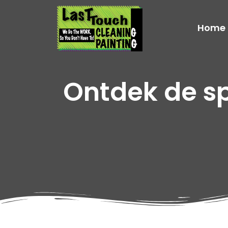
Home
Ontdek de sp