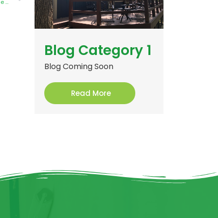
WinSpirit Gaming Gambling Mobile App Download: Your Full Mobile Gambling Tutorial
Blog Category 1
Blog Coming Soon
Read More