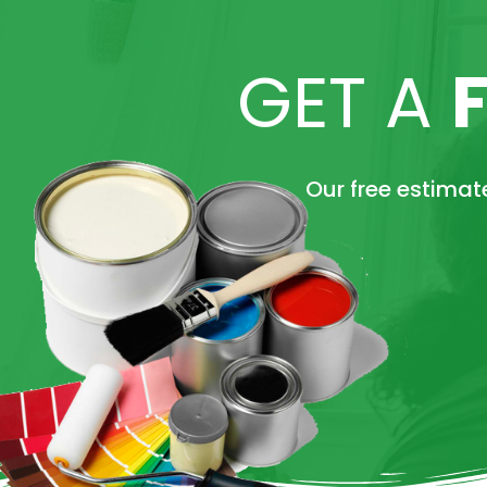
GET A
Our free estimate