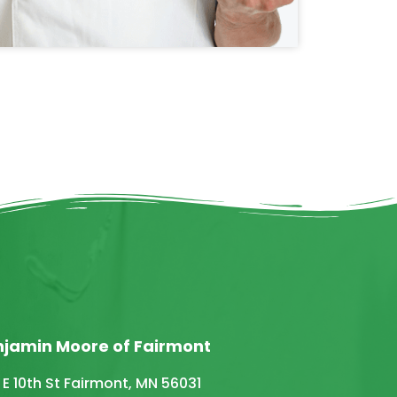
njamin Moore of Fairmont
 E 10th St Fairmont, MN 56031