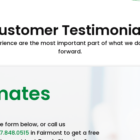
ustomer Testimonia
ience are the most important part of what we do 
forward.
mates
he form below, or call us
7.848.0515
in Fairmont to get a free