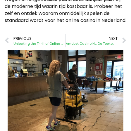
de moderne tijd waarin tijd kostbaar is. Probeer het
zelf en ontdek waarom onmiddellijk spelen de
standaard wordt voor het online casino in Nederland.
PREVIOUS
NEXT
Unlocking the Thrill of Online Gaming with Spinbet NZ
Amobet Casino NL: De Toekomst van Online Gokken in Nederland