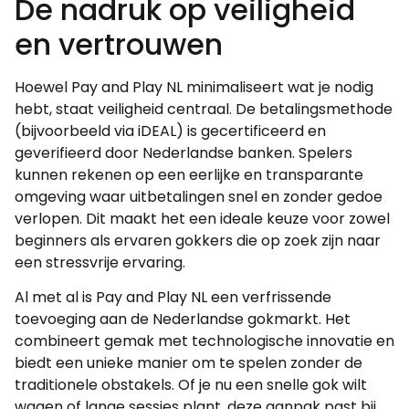
De nadruk op veiligheid
en vertrouwen
Hoewel Pay and Play NL minimaliseert wat je nodig
hebt, staat veiligheid centraal. De betalingsmethode
(bijvoorbeeld via iDEAL) is gecertificeerd en
geverifieerd door Nederlandse banken. Spelers
kunnen rekenen op een eerlijke en transparante
omgeving waar uitbetalingen snel en zonder gedoe
verlopen. Dit maakt het een ideale keuze voor zowel
beginners als ervaren gokkers die op zoek zijn naar
een stressvrije ervaring.
Al met al is Pay and Play NL een verfrissende
toevoeging aan de Nederlandse gokmarkt. Het
combineert gemak met technologische innovatie en
biedt een unieke manier om te spelen zonder de
traditionele obstakels. Of je nu een snelle gok wilt
wagen of lange sessies plant, deze aanpak past bij