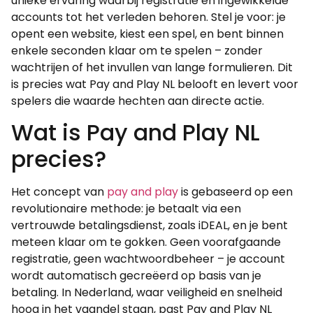
unieke ervaring waarbij registratie en ingewikkelde
accounts tot het verleden behoren. Stel je voor: je
opent een website, kiest een spel, en bent binnen
enkele seconden klaar om te spelen – zonder
wachtrijen of het invullen van lange formulieren. Dit
is precies wat Pay and Play NL belooft en levert voor
spelers die waarde hechten aan directe actie.
Wat is Pay and Play NL
precies?
Het concept van
pay and play
is gebaseerd op een
revolutionaire methode: je betaalt via een
vertrouwde betalingsdienst, zoals iDEAL, en je bent
meteen klaar om te gokken. Geen voorafgaande
registratie, geen wachtwoordbeheer – je account
wordt automatisch gecreëerd op basis van je
betaling. In Nederland, waar veiligheid en snelheid
hoog in het vaandel staan, past Pay and Play NL