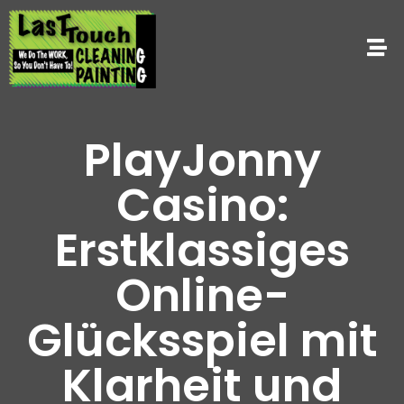
PlayJonny
Casino:
Erstklassiges
Online-
Glücksspiel mit
Klarheit und