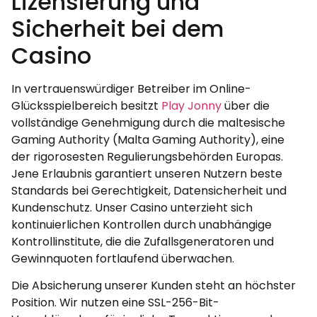
Lizensierung und
Sicherheit bei dem
Casino
In vertrauenswürdiger Betreiber im Online-
Glücksspielbereich besitzt
Play Jonny
über die
vollständige Genehmigung durch die maltesische
Gaming Authority (Malta Gaming Authority), eine
der rigorosesten Regulierungsbehörden Europas.
Jene Erlaubnis garantiert unseren Nutzern beste
Standards bei Gerechtigkeit, Datensicherheit und
Kundenschutz. Unser Casino unterzieht sich
kontinuierlichen Kontrollen durch unabhängige
Kontrollinstitute, die die Zufallsgeneratoren und
Gewinnquoten fortlaufend überwachen.
Die Absicherung unserer Kunden steht an höchster
Position. Wir nutzen eine SSL-256-Bit-