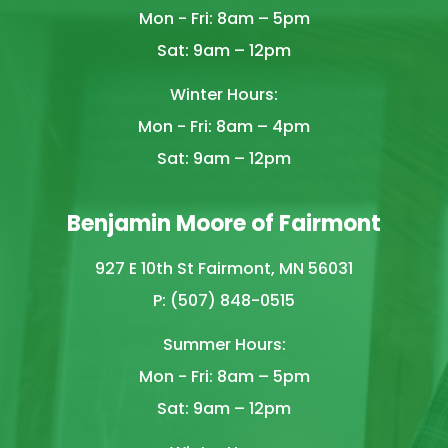
Mon - Fri: 8am – 5pm
Sat: 9am – 12pm
Winter Hours:
Mon - Fri: 8am – 4pm
Sat: 9am – 12pm
Benjamin Moore of Fairmont
927 E 10th St Fairmont, MN 56031
P: (507) 848-0515
Summer Hours:
Mon - Fri: 8am – 5pm
Sat: 9am – 12pm