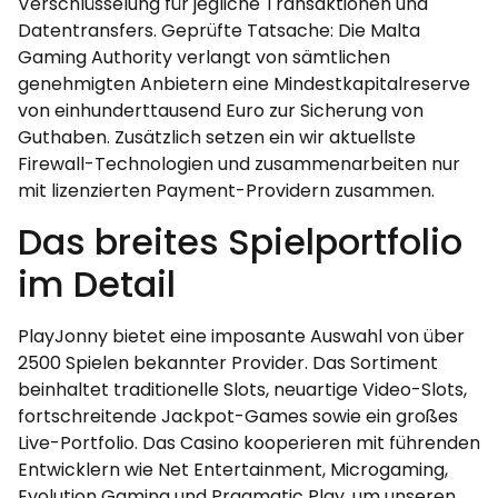
Verschlüsselung für jegliche Transaktionen und
Datentransfers. Geprüfte Tatsache: Die Malta
Gaming Authority verlangt von sämtlichen
genehmigten Anbietern eine Mindestkapitalreserve
von einhunderttausend Euro zur Sicherung von
Guthaben. Zusätzlich setzen ein wir aktuellste
Firewall-Technologien und zusammenarbeiten nur
mit lizenzierten Payment-Providern zusammen.
Das breites Spielportfolio
im Detail
PlayJonny bietet eine imposante Auswahl von über
2500 Spielen bekannter Provider. Das Sortiment
beinhaltet traditionelle Slots, neuartige Video-Slots,
fortschreitende Jackpot-Games sowie ein großes
Live-Portfolio. Das Casino kooperieren mit führenden
Entwicklern wie Net Entertainment, Microgaming,
Evolution Gaming und Pragmatic Play, um unseren