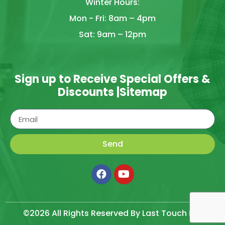
Winter Hours:
Mon - Fri: 8am – 4pm
Sat: 9am – 12pm
Sign up to Receive Special Offers &
Discounts |
Sitemap
Send
©2026 All Rights Reserved By Last Touch LLC