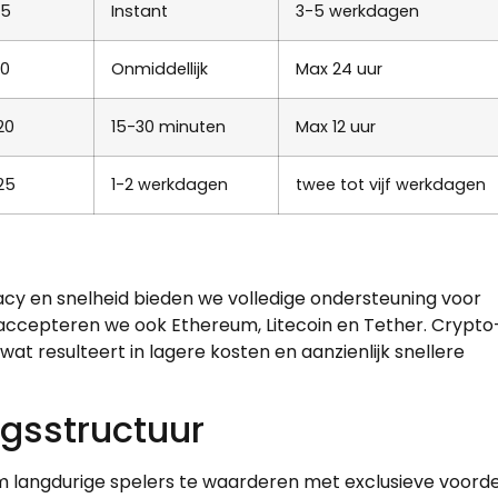
15
Instant
3-5 werkdagen
10
Onmiddellijk
Max 24 uur
20
15-30 minuten
Max 12 uur
25
1-2 werkdagen
twee tot vijf werkdagen
cy en snelheid bieden we volledige ondersteuning voor
 accepteren we ook Ethereum, Litecoin en Tether. Crypto
t resulteert in lagere kosten en aanzienlijk snellere
gsstructuur
 langdurige spelers te waarderen met exclusieve voorde