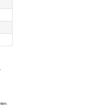
-
len.