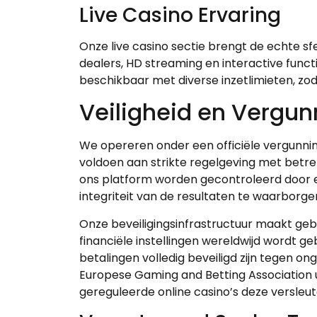
Live Casino Ervaring
Onze live casino sectie brengt de echte sf
dealers, HD streaming en interactive functi
beschikbaar met diverse inzetlimieten, zoda
Veiligheid en Vergu
We opereren onder een officiële vergunnin
voldoen aan strikte regelgeving met betrek
ons platform worden gecontroleerd door e
integriteit van de resultaten te waarborge
Onze beveiligingsinfrastructuur maakt gebr
financiële instellingen wereldwijd wordt geb
betalingen volledig beveiligd zijn tegen 
Europese Gaming and Betting Association 
gereguleerde online casino’s deze versleut