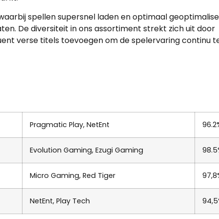
waarbij spellen supersnel laden en optimaal geoptimalis
en. De diversiteit in ons assortiment strekt zich uit door
quent verse titels toevoegen om de spelervaring continu t
Pragmatic Play, NetEnt
96.2
Evolution Gaming, Ezugi Gaming
98.
Micro Gaming, Red Tiger
97,8
NetEnt, Play Tech
94,