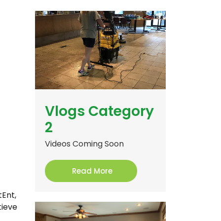
Vlogs Category
2
Videos Coming Soon
Read More
tEnt,
tieve