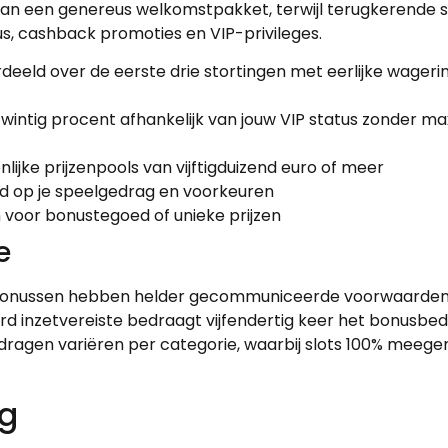
 van een genereus welkomstpakket, terwijl terugkerende 
us, cashback promoties en VIP-privileges.
eeld over de eerste drie stortingen met eerlijke wageri
 twintig procent afhankelijk van jouw VIP status zonder m
jke prijzenpools van vijftigduizend euro of meer
d op je speelgedrag en voorkeuren
en voor bonustegoed of unieke prijzen
e
lle bonussen hebben helder gecommuniceerde voorwaarde
d inzetvereiste bedraagt vijfendertig keer het bonusbed
dragen variëren per categorie, waarbij slots 100% meeg
ng