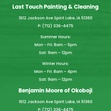
Last Touch Painting & Cleaning
1612 Jackson Ave Spirit Lake, IA 51360
P: (712) 336-4475
Summer Hours:
Mon - Fri: 8am – 5pm
Sat: 9am – 12pm
Winter Hours:
Mon - Fri: 8am – 4pm
Sat: 9am – 12pm
Benjamin Moore of Okoboji
1612 Jackson Ave Spirit Lake, IA 51360
P: (712) 336-4475