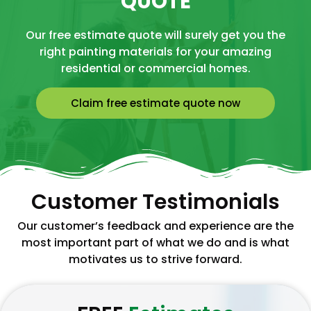
QUOTE
Our free estimate quote will surely get you the
right painting materials for your amazing
residential or commercial homes.
Claim free estimate quote now
Customer Testimonials
Our customer’s feedback and experience are the
most important part of what we do and is what
motivates us to strive forward.