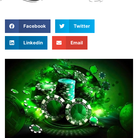
Facebook
Twitter
Linkedin
Email