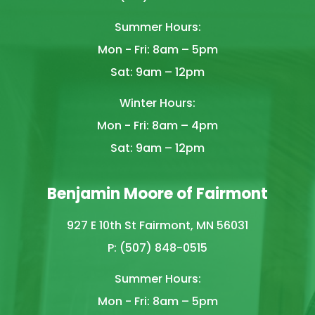
Summer Hours:
Mon - Fri: 8am – 5pm
Sat: 9am – 12pm
Winter Hours:
Mon - Fri: 8am – 4pm
Sat: 9am – 12pm
Benjamin Moore of Fairmont
927 E 10th St Fairmont, MN 56031
P: (507) 848-0515
Summer Hours:
Mon - Fri: 8am – 5pm