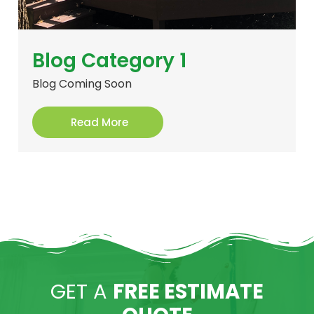
Blog Category 1
Blog Coming Soon
Read More
GET A
FREE ESTIMATE