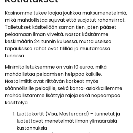
Kasinomme tukee laajaa joukkoa maksumenetelmiä,
mikä mahdollistaa sujuvat että suojatut rahansiirrot.
Talletukset käsitellään saman tien, joten pääset
pelaamaan ilman viiveitä. Nostot käsitämme
keskimäärin 24 tunnin kuluessa, mutta useissa
tapauksissa rahat ovat tililläsi jo muutamassa
tunnissa.
Minimitalletuksemme on vain 10 euroa, mikä
mahdollistaa pelaamisen helppoa kaikille.
Nostolimiitit ovat riittävän korkeat myös
säännöllisille pelaajille, sekä kanta-asiakkaillemme
mahdollistamme lisättyjä rajoja sekä nopeampaa
käsittelyä.
Luottokortit (Visa, Mastercard) – tunnetut ja
luotettavat menetelmät ilman ylimääräisiä
kustannuksia