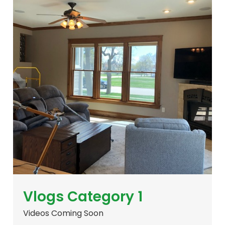
Vlogs Category 1
Videos Coming Soon