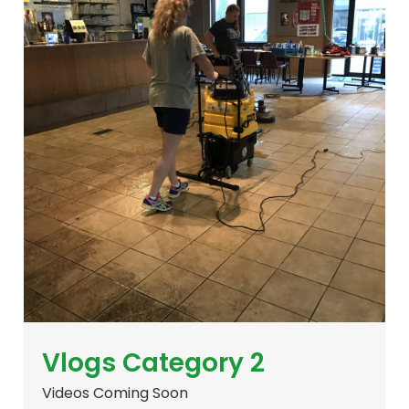
Vlogs Category 2
Videos Coming Soon