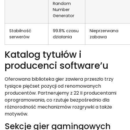
Random
Number
Generator
Stabilność
99.8% czasu
Nieprzerwana
serwerów
działania
zabawa
Katalog tytułów i
producenci software’u
Oferowana biblioteka gier zawiera przeszło trzy
tysiące pięćset pozycji od renomowanych
producentów. Partnerujemy z 22 II producentami
oprogramowania, co rzutuje bezpośrednio dla
różnorodność mechanizmów rozgrywki a także
motywów.
Sekcje gier gamingowych