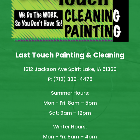
Last Touch Painting & Cleaning
1612 Jackson Ave Spirit Lake, IA 51360
P: (712) 336-4475
Summer Hours:
Mon - Fri: 8am – 5pm
Sat: 9am – 12pm
Winter Hours:
Mon - Fri: 8am – 4pm