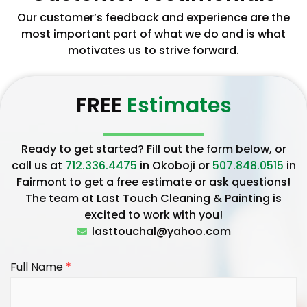
Our customer’s feedback and experience are the
most important part of what we do and is what
motivates us to strive forward.
FREE
Estimates
Ready to get started? Fill out the form below, or
call us at
712.336.4475
in Okoboji or
507.848.0515
in
Fairmont to get a free estimate or ask questions!
The team at Last Touch Cleaning & Painting is
excited to work with you!
lasttouchal@yahoo.com
Full Name
*