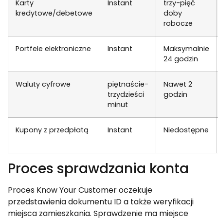
Karty
Instant
trzy-pięć
kredytowe/debetowe
doby
robocze
Portfele elektroniczne
Instant
Maksymalnie
24 godzin
Waluty cyfrowe
piętnaście-
Nawet 2
trzydzieści
godzin
minut
Kupony z przedpłatą
Instant
Niedostępne
Proces sprawdzania konta
Proces Know Your Customer oczekuje
przedstawienia dokumentu ID a także weryfikacji
miejsca zamieszkania. Sprawdzenie ma miejsce