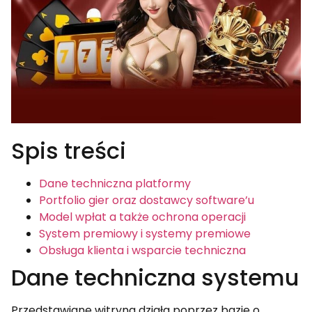
Spis treści
Dane techniczna platformy
Portfolio gier oraz dostawcy software’u
Model wpłat a także ochrona operacji
System premiowy i systemy premiowe
Obsługa klienta i wsparcie techniczna
Dane techniczna systemu
Przedstawiane witryna działa poprzez bazie o