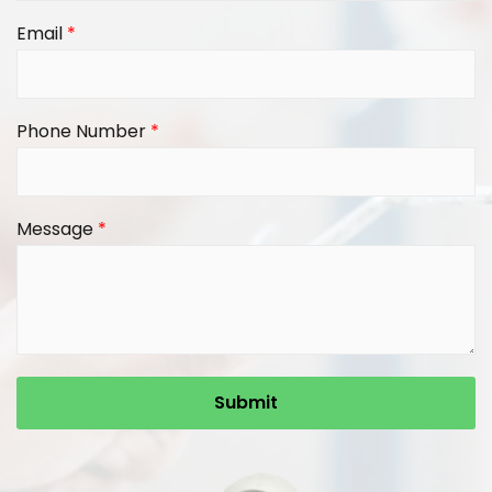
Email
*
Phone Number
*
Message
*
Submit