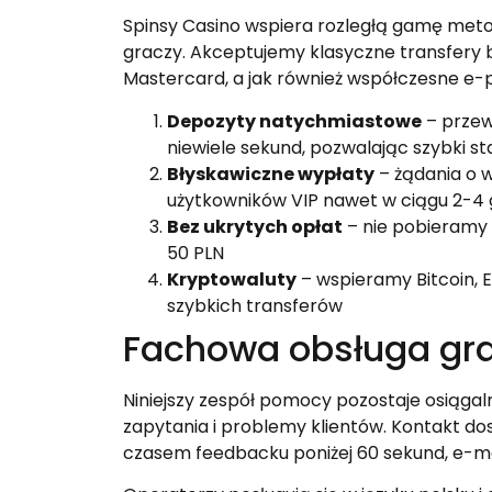
Spinsy Casino wspiera rozległą gamę meto
graczy. Akceptujemy klasyczne transfery b
Mastercard, a jak również współczesne e-p
Depozyty natychmiastowe
– przew
niewiele sekund, pozwalając szybki st
Błyskawiczne wypłaty
– żądania o w
użytkowników VIP nawet w ciągu 2-4 
Bez ukrytych opłat
– nie pobieramy p
50 PLN
Kryptowaluty
– wspieramy Bitcoin, E
szybkich transferów
Fachowa obsługa gr
Niniejszy zespół pomocy pozostaje osiągal
zapytania i problemy klientów. Kontakt do
czasem feedbacku poniżej 60 sekund, e-mai