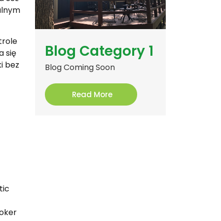
galnym
trole
Blog Category 1
a się
i bez
Blog Coming Soon
Read More
tic
poker