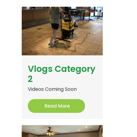
Vlogs Category
2
Videos Coming Soon
Read More