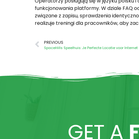
Operatorzy posługują się w języku polsku
funkcjonowania platformy. W dziale FAQ od
związane z zapisu, sprawdzenia identycznoś
realizuje treningi dla pracowników, aby 
PREVIOUS
SpaceHills Speelhuis: Je Perfecte Locatie voor Intern
GET A