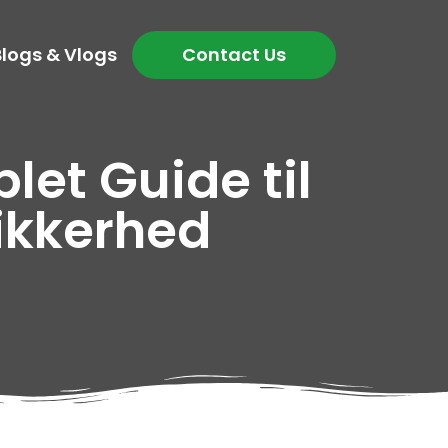
Blogs & Vlogs
Contact Us
let Guide til
ikkerhed