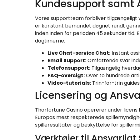
Kundesupport samt 
Vores supportteam forbliver tilgængeligt v
er konstant bemandet døgnet rundt genn
inden inden for perioden 45 sekunder tid.
dagtimerne.
Live Chat-service Chat:
Instant ass
Email Support:
Omfattende svar inde
Telefonsupport:
Tilgængelig hverdag
FAQ-oversigt:
Over to hundrede arti
Video-tutorials:
Trin-for-trin guide
Licensering og Ansva
Thorfortune Casino opererer under licens
Europas mest respekterede spillemyndighe
spilleresultater og beskyttelse for spiller
Værktøjer til Ansvarligt 