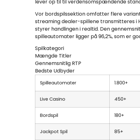
lever op til til verdensomspændende stan
Vor bordspilssektion omfatter flere variant
streaming dealer-spillene transmitteres i H
styrer handlingen i realtid. Den gennemsnit
spilleautomater ligger på 96,2%, som er
Spilkategori
Mængde Titler
Gennemsnitlig RTP
Bedste Udbyder
Spilleautomater
1.800+
Live Casino
450+
Bordspil
180+
Jackpot Spil
85+