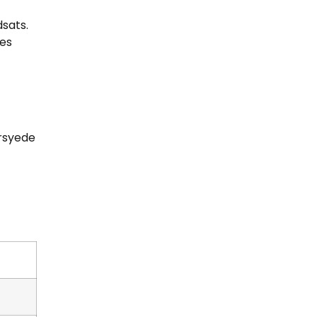
dsats.
ges
ersyede