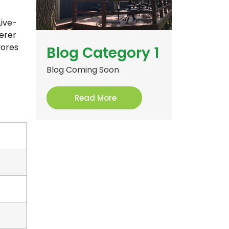
Live-
ierer
vores
Blog Category 1
Blog Coming Soon
Read More