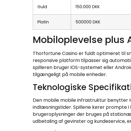
Guld
150.000 DKK
Platin
500000 DKK
Mobiloplevelse plus 
Thorfortune Casino er fuldt optimeret til
responsive platform tilpasser sig automat
spilleren bruger iOS-systemet eller Androi
tilgængeligt på mobile enheder.
Teknologiske Specifikat
Den mobile mobile infrastruktur benytter H
indlæsningstider. Spillene kører prompte 
brugeroplysninger der bruges på stationær 
udbetaling af gevinster og kundeservice, er