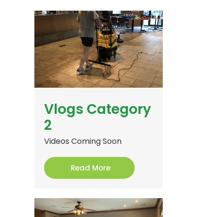
Vlogs Category
2
Videos Coming Soon
Read More