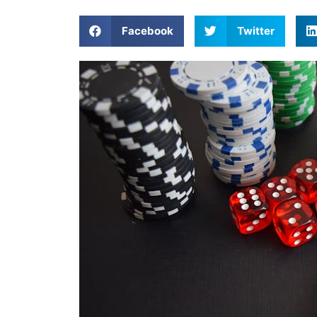
Facebook
Twitter