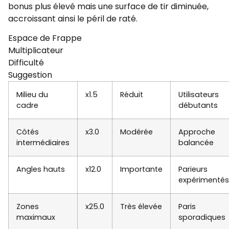
bonus plus élevé mais une surface de tir diminuée,
accroissant ainsi le péril de raté.
Espace de Frappe
Multiplicateur
Difficulté
Suggestion
Milieu du
x1.5
Réduit
Utilisateurs
cadre
débutants
Côtés
x3.0
Modérée
Approche
intermédiaires
balancée
Angles hauts
x12.0
Importante
Parieurs
expérimentés
Zones
x25.0
Très élevée
Paris
maximaux
sporadiques