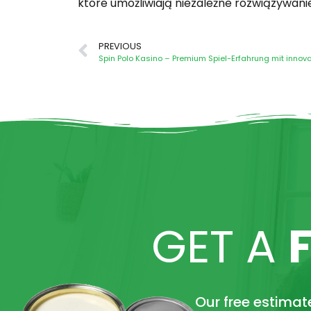
które umożliwiają niezależne rozwiązywan
PREVIOUS
GET A
Our free estimate