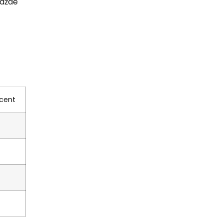
Każde
cent