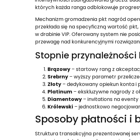
których każda ranga odblokowuje progresy
Mechanizm gromadzenia pkt nagród operuj
przekłada się na specyficzną wartość pkt,
w drabinie VIP. Oferowany system nie posi
przewagę nad konkurencyjnymi rozwiązani
Stopnie przynależności
Brązowy
– startowy rang z akceptac
Srebrny
– wyższy parametr przelicze
Złoty
– dedykowany opiekun konta i 
Platinum
– ekskluzywne nagrody z oka
Diamentowy
– invitations na eventy
Królewski
– jednostkowo negocjowane
Sposoby płatności i 
Struktura transakcyjna prezentowanej ser