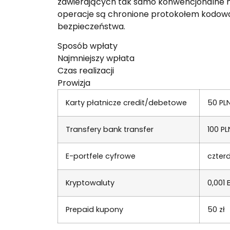
zawierających tak samo konwencjonalne m
operacje są chronione protokołem kodowa
bezpieczeństwa.
Sposób wpłaty
Najmniejszy wpłata
Czas realizacji
Prowizja
Karty płatnicze credit/debetowe
50 PL
Transfery bank transfer
100 PL
E-portfele cyfrowe
czterd
Kryptowaluty
0,001 
Prepaid kupony
50 zł