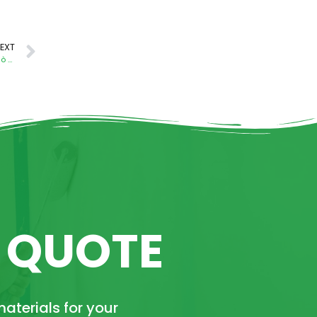
EXT
Labirinti digitali: esplorare la scena dell’intrattenimento nei casinò online
E QUOTE
materials for your