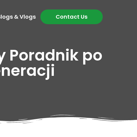
Blogs & Vlogs
Contact Us
y Poradnik po
neracji