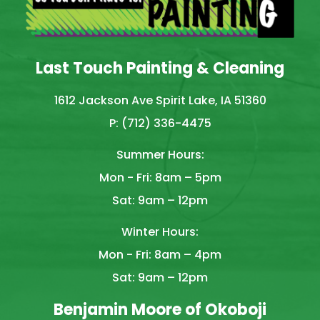
Last Touch Painting & Cleaning
1612 Jackson Ave Spirit Lake, IA 51360
P: (712) 336-4475
Summer Hours:
Mon - Fri: 8am – 5pm
Sat: 9am – 12pm
Winter Hours:
Mon - Fri: 8am – 4pm
Sat: 9am – 12pm
Benjamin Moore of Okoboji