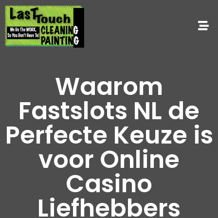
Waarom
Fastslots NL de
Perfecte Keuze is
voor Online
Casino
Liefhebbers