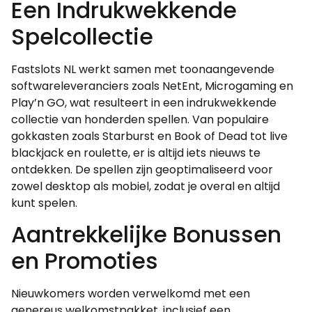
Een Indrukwekkende
Spelcollectie
Fastslots NL werkt samen met toonaangevende
softwareleveranciers zoals NetEnt, Microgaming en
Play’n GO, wat resulteert in een indrukwekkende
collectie van honderden spellen. Van populaire
gokkasten zoals Starburst en Book of Dead tot live
blackjack en roulette, er is altijd iets nieuws te
ontdekken. De spellen zijn geoptimaliseerd voor
zowel desktop als mobiel, zodat je overal en altijd
kunt spelen.
Aantrekkelijke Bonussen
en Promoties
Nieuwkomers worden verwelkomd met een
genereus welkomstpakket, inclusief een