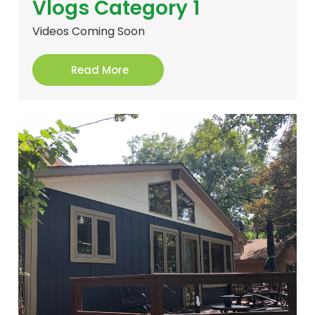
Vlogs Category 1
Videos Coming Soon
Read More