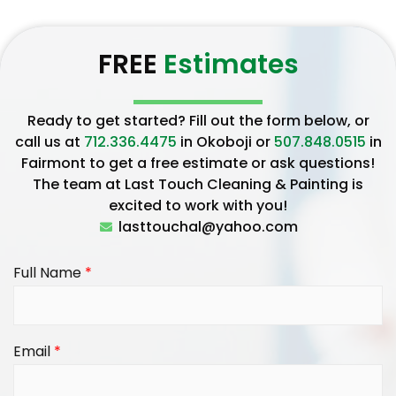
FREE
Estimates
Ready to get started? Fill out the form below, or
call us at
712.336.4475
in Okoboji or
507.848.0515
in
Fairmont to get a free estimate or ask questions!
The team at Last Touch Cleaning & Painting is
excited to work with you!
lasttouchal@yahoo.com
Full Name
*
Email
*