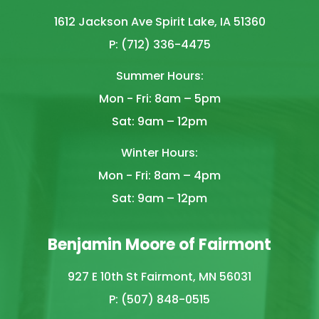
1612 Jackson Ave Spirit Lake, IA 51360
P: (712) 336-4475
Summer Hours:
Mon - Fri: 8am – 5pm
Sat: 9am – 12pm
Winter Hours:
Mon - Fri: 8am – 4pm
Sat: 9am – 12pm
Benjamin Moore of Fairmont
927 E 10th St Fairmont, MN 56031
P: (507) 848-0515