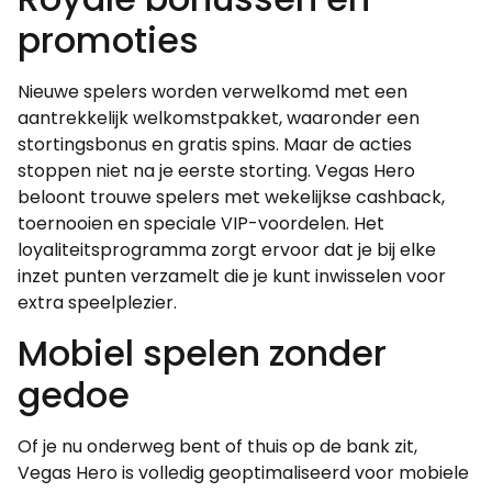
promoties
Nieuwe spelers worden verwelkomd met een
aantrekkelijk welkomstpakket, waaronder een
stortingsbonus en gratis spins. Maar de acties
stoppen niet na je eerste storting. Vegas Hero
beloont trouwe spelers met wekelijkse cashback,
toernooien en speciale VIP-voordelen. Het
loyaliteitsprogramma zorgt ervoor dat je bij elke
inzet punten verzamelt die je kunt inwisselen voor
extra speelplezier.
Mobiel spelen zonder
gedoe
Of je nu onderweg bent of thuis op de bank zit,
Vegas Hero is volledig geoptimaliseerd voor mobiele