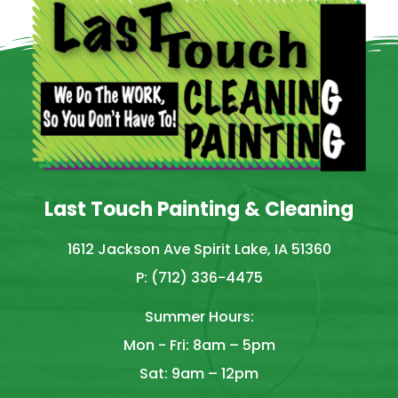
Last Touch Painting & Cleaning
1612 Jackson Ave Spirit Lake, IA 51360
P: (712) 336-4475
Summer Hours:
Mon - Fri: 8am – 5pm
Sat: 9am – 12pm