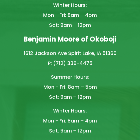
Winter Hours:
Mon - Fri: 8am – 4pm
Sat: 9am – 12pm
Benjamin Moore of Okoboji
1612 Jackson Ave Spirit Lake, IA 51360
P: (712) 336-4475
Summer Hours:
Mon - Fri: 8am – 5pm
Sat: 9am – 12pm
Winter Hours:
Mon - Fri: 8am – 4pm
Sat: 9am – 12pm