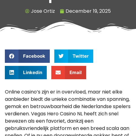
Jose Ortiz
December 19, 2025
Facebook
Twitter
Linkedin
Email
Online casino’s zijn er in overvloed, maar niet elke
aanbieder biedt de unieke combinatie van spanning,
gemak en betrouwbaarheid die Nederlandse spelers
verdienen. Vegas Hero Casino NL heeft zich snel
bewezen als een favoriet, dankzij een
gebruiksvriendelijk platform en een breed scala aan
spellen. Of je nu een doorgewinterde gokker bent of