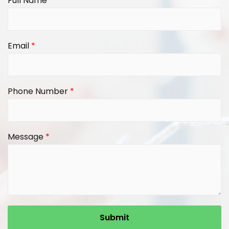
Full Name
*
Email
*
Phone Number
*
Message
*
Submit