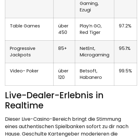
Gaming,
Ezugi
Table Games
über
Play’n GO,
97.2%
450
Red Tiger
Progressive
85+
NetEnt,
95.1%
Jackpots
Microgaming
Video- Poker
über
Betsoft,
99.5%
120
Habanero
Live-Dealer-Erlebnis in
Realtime
Dieser Live-Casino-Bereich bringt die Stimmung
eines authentischen Spielbanken sofort zu dir nach
Hause. Geschulte Kartengeber moderieren die