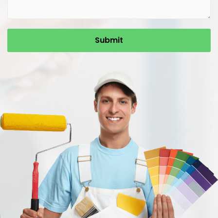
Submit