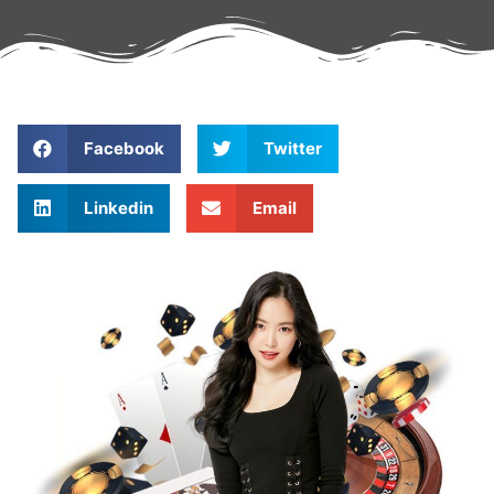
Facebook
Twitter
Linkedin
Email