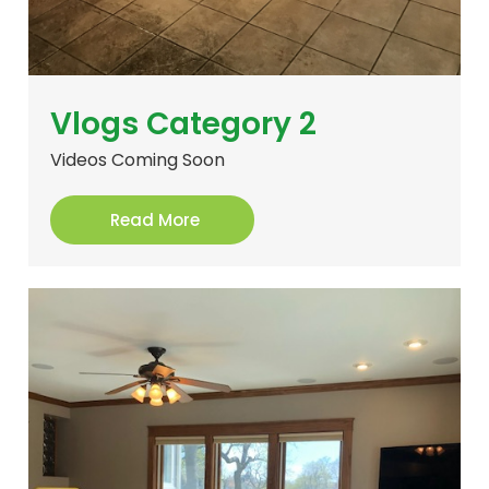
Vlogs Category 2
Videos Coming Soon
Read More