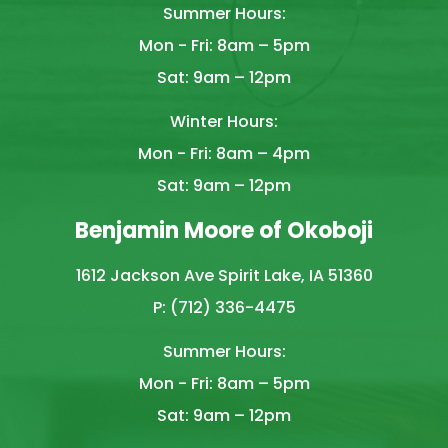
Summer Hours:
Mon - Fri: 8am – 5pm
Sat: 9am – 12pm
Winter Hours:
Mon - Fri: 8am – 4pm
Sat: 9am – 12pm
Benjamin Moore of Okoboji
1612 Jackson Ave Spirit Lake, IA 51360
P: (712) 336-4475
Summer Hours:
Mon - Fri: 8am – 5pm
Sat: 9am – 12pm