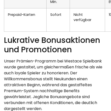
Min.
E
Prepaid-Karten
Sofort
Nicht
1
verfügbar
Lukrative Bonusaktionen
und Promotionen
Unser Prämien-Programm bei Westace Spielbank
wurde gestaltet, um gleichermaßen frische als wie
auch loyale Spieler zu honorieren. Der
Willkommensbonus stellt Neukunden einen
attraktiven Beginn, während das gestaffeltes
Premium-System nachhaltige Benefits
gewährleistet. Jegliche Bonusangebote sind
verbunden mit offenen Konditionen, die deutlich
dargestellt werden.