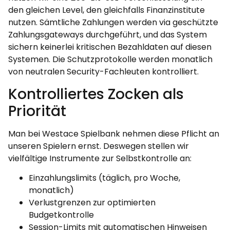
den gleichen Level, den gleichfalls Finanzinstitute
nutzen. Sämtliche Zahlungen werden via geschützte
Zahlungsgateways durchgeführt, und das System
sichern keinerlei kritischen Bezahldaten auf diesen
Systemen. Die Schutzprotokolle werden monatlich
von neutralen Security-Fachleuten kontrolliert.
Kontrolliertes Zocken als
Priorität
Man bei Westace Spielbank nehmen diese Pflicht an
unseren Spielern ernst. Deswegen stellen wir
vielfältige Instrumente zur Selbstkontrolle an:
Einzahlungslimits (täglich, pro Woche,
monatlich)
Verlustgrenzen zur optimierten
Budgetkontrolle
Session-Limits mit automatischen Hinweisen