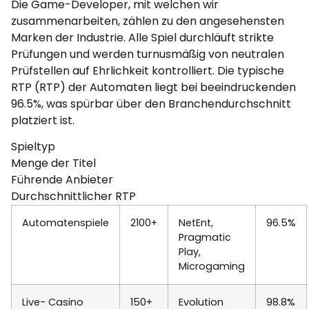
Die Game-Developer, mit welchen wir
zusammenarbeiten, zählen zu den angesehensten
Marken der Industrie. Alle Spiel durchläuft strikte
Prüfungen und werden turnusmäßig von neutralen
Prüfstellen auf Ehrlichkeit kontrolliert. Die typische
RTP (RTP) der Automaten liegt bei beeindruckenden
96.5%, was spürbar über den Branchendurchschnitt
platziert ist.
Spieltyp
Menge der Titel
Führende Anbieter
Durchschnittlicher RTP
Automatenspiele
2100+
NetEnt,
96.5%
Pragmatic
Play,
Microgaming
Live- Casino
150+
Evolution
98.8%