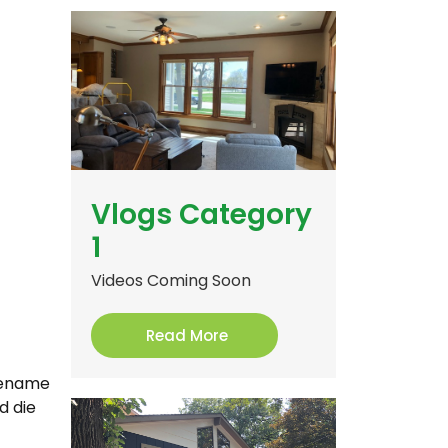
Vlogs Category
1
Videos Coming Soon
Read More
gename
d die