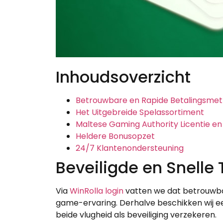
Inhoudsoverzicht
Betrouwbare en Rapide Betalingsme
Het Uitgebreide Spelassortiment
Maltese Gaming Authority Licentie en 
Heldere Bonusopzet
24/7 Klantenondersteuning
Beveiligde en Snell
Via
WinRolla login
vatten we dat betrouwba
game-ervaring. Derhalve beschikken wij e
beide vlugheid als beveiliging verzekeren.