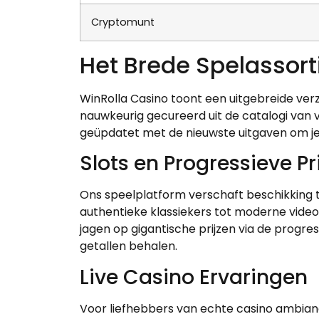
Cryptomunt
Het Brede Spelassor
WinRolla Casino toont een uitgebreide verz
nauwkeurig gecureerd uit de catalogi van
geüpdatet met de nieuwste uitgaven om j
Slots en Progressieve Pr
Ons speelplatform verschaft beschikking 
authentieke klassiekers tot moderne vide
jagen op gigantische prijzen via de progre
getallen behalen.
Live Casino Ervaringen
Voor liefhebbers van echte casino ambianc