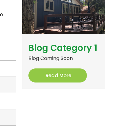
ie
Blog Category 1
Blog Coming Soon
Read More