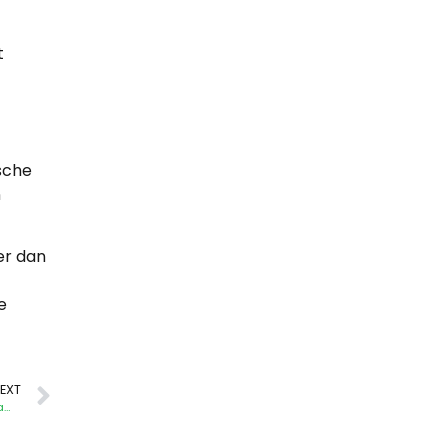
t
sche
n
er dan
e
EXT
Beef Lošimų Namų Apžvalga: Jūsų Maršrutas į Išskirtinį Lošimų Pramogų Pasaulį