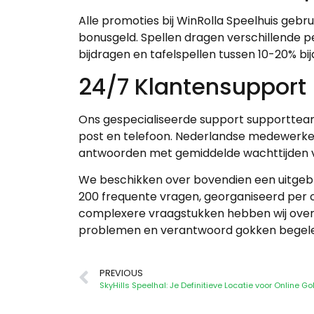
Alle promoties bij WinRolla Speelhuis gebr
bonusgeld. Spellen dragen verschillende pe
bijdragen en tafelspellen tussen 10-20% bi
24/7 Klantensupport
Ons gespecialiseerde support supportteam 
post en telefoon. Nederlandse medewerker
antwoorden met gemiddelde wachttijden van
We beschikken over bovendien een uitgeb
200 frequente vragen, georganiseerd per 
complexere vraagstukken hebben wij over 
problemen en verantwoord gokken begele
PREVIOUS