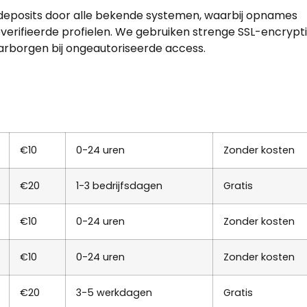
 deposits door alle bekende systemen, waarbij opnames
erifieerde profielen. We gebruiken strenge SSL-encrypt
arborgen bij ongeautoriseerde access.
€10
0-24 uren
Zonder kosten
€20
1-3 bedrijfsdagen
Gratis
€10
0-24 uren
Zonder kosten
€10
0-24 uren
Zonder kosten
€20
3-5 werkdagen
Gratis