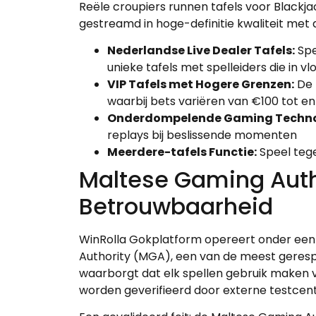
Reële croupiers runnen tafels voor Blackja
gestreamd in hoge-definitie kwaliteit me
Nederlandse Live Dealer Tafels:
Spe
unieke tafels met spelleiders die in 
VIP Tafels met Hogere Grenzen:
De h
waarbij bets variëren van €100 tot e
Onderdompelende Gaming Techno
replays bij beslissende momenten
Meerdere-tafels Functie:
Speel tege
Maltese Gaming Autho
Betrouwbaarheid
WinRolla Gokplatform opereert onder een 
Authority (MGA), een van de meest gerespe
waarborgt dat elk spellen gebruik maken
worden geverifieerd door externe testcen