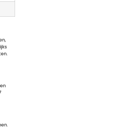
en,
jks
ken.
nen
7
men.