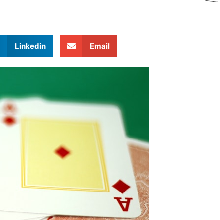
Linkedin
Email