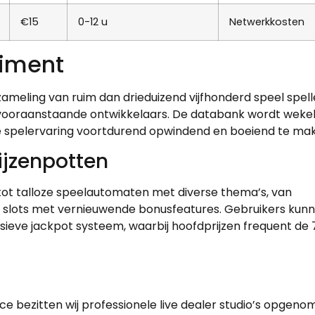
€15
0-12 u
Netwerkkosten
timent
ameling van ruim dan drieduizend vijfhonderd speel spell
 vooraanstaande ontwikkelaars. De databank wordt wekeli
e spelervaring voortdurend opwindend en boeiend te ma
ijzenpotten
tot talloze speelautomaten met diverse thema’s, van
o slots met vernieuwende bonusfeatures. Gebruikers kun
ssieve jackpot systeem, waarbij hoofdprijzen frequent de 
e bezitten wij professionele live dealer studio’s opgeno