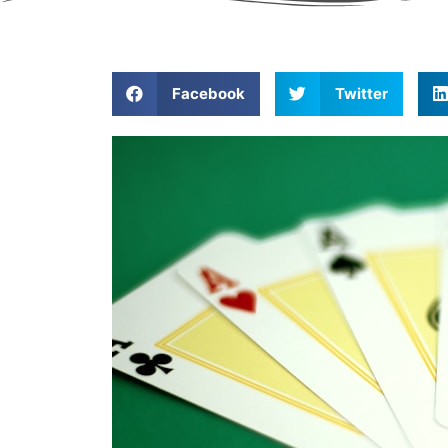
Facebook
Twitter