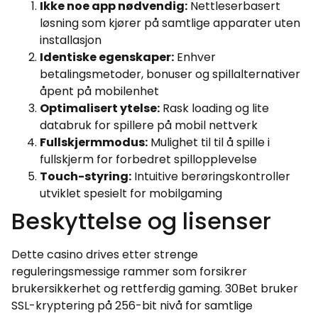
Ikke noe app nødvendig:
Nettleserbasert
løsning som kjører på samtlige apparater uten
installasjon
Identiske egenskaper:
Enhver
betalingsmetoder, bonuser og spillalternativer
åpent på mobilenhet
Optimalisert ytelse:
Rask loading og lite
databruk for spillere på mobil nettverk
Fullskjermmodus:
Mulighet til til å spille i
fullskjerm for forbedret spillopplevelse
Touch-styring:
Intuitive berøringskontroller
utviklet spesielt for mobilgaming
Beskyttelse og lisenser
Dette casino drives etter strenge
reguleringsmessige rammer som forsikrer
brukersikkerhet og rettferdig gaming. 30Bet bruker
SSL-kryptering på 256-bit nivå for samtlige