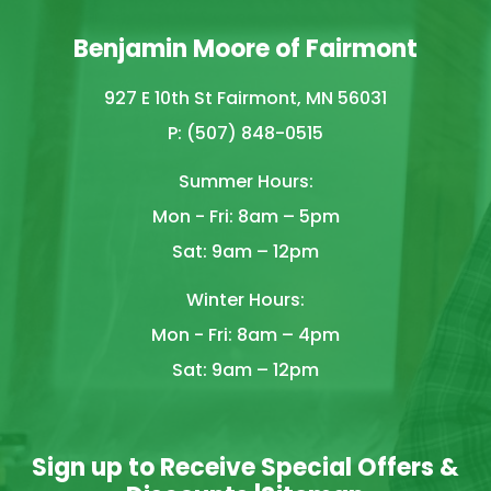
Benjamin Moore of Fairmont
927 E 10th St Fairmont, MN 56031
P: (507) 848-0515
Summer Hours:
Mon - Fri: 8am – 5pm
Sat: 9am – 12pm
Winter Hours:
Mon - Fri: 8am – 4pm
Sat: 9am – 12pm
Sign up to Receive Special Offers &