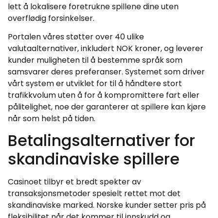
lett å lokalisere foretrukne spillene dine uten
overflødig forsinkelser.
Portalen våres støtter over 40 ulike
valutaalternativer, inkludert NOK kroner, og leverer
kunder muligheten til å bestemme språk som
samsvarer deres preferanser. Systemet som driver
vårt system er utviklet for til å håndtere stort
trafikkvolum uten å for å kompromittere fart eller
pålitelighet, noe der garanterer at spillere kan kjøre
når som helst på tiden.
Betalingsalternativer for
skandinaviske spillere
Casinoet tilbyr et bredt spekter av
transaksjonsmetoder spesielt rettet mot det
skandinaviske marked. Norske kunder setter pris på
fleksibilitet når det kommer til innskudd og