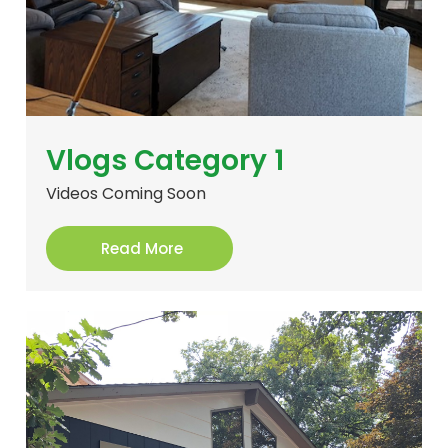
Vlogs Category 1
Videos Coming Soon
Read More