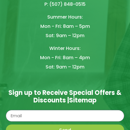
P: (507) 848-0515
Summer Hours:
Mon - Fri: 8am – 5pm
Sat: 9am – 12pm
Winter Hours:
Mon - Fri: 8am – 4pm
Sat: 9am – 12pm
Sign up to Receive Special Offers &
Discounts |
Sitemap