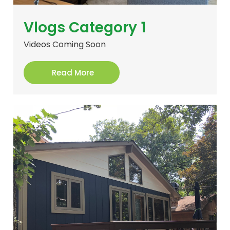
Vlogs Category 1
Videos Coming Soon
Read More