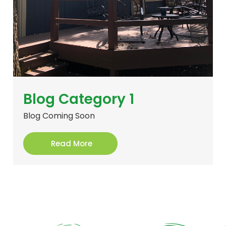
Blog Category 1
Blog Coming Soon
Read More