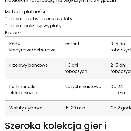
niewielkim retardacją nie większym niż 24 godzin.
Metoda płatności
Termin przetworzenia wpłaty
Termin realizacji wypłaty
Prowizja
Karty
Instant
3-5 dni
kredytowe/debetowe
roboczyc
Przelewy bankowe
1-3 dni
2-5 dni
roboczych
roboczyc
Portmonetki
Natychmiastowo
Do 24
elektroniczne
godzin
Waluty cyfrowe
15-30 min
Do 2 godz
Szeroka kolekcja gier i