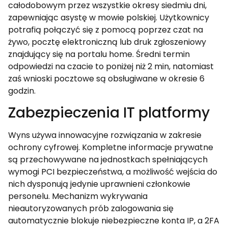
całodobowym przez wszystkie okresy siedmiu dni,
zapewniając asystę w mowie polskiej. Użytkownicy
potrafią połączyć się z pomocą poprzez czat na
żywo, pocztę elektroniczną lub druk zgłoszeniowy
znajdujący się na portalu home. Średni termin
odpowiedzi na czacie to poniżej niż 2 min, natomiast
zaś wnioski pocztowe są obsługiwane w okresie 6
godzin.
Zabezpieczenia IT platformy
Wyns używa innowacyjne rozwiązania w zakresie
ochrony cyfrowej. Kompletne informacje prywatne
są przechowywane na jednostkach spełniających
wymogi PCI bezpieczeństwa, a możliwość wejścia do
nich dysponują jedynie uprawnieni członkowie
personelu. Mechanizm wykrywania
nieautoryzowanych prób zalogowania się
automatycznie blokuje niebezpieczne konta IP, a 2FA