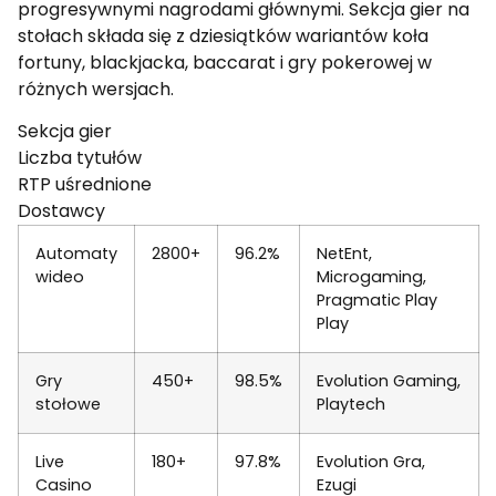
progresywnymi nagrodami głównymi. Sekcja gier na
stołach składa się z dziesiątków wariantów koła
fortuny, blackjacka, baccarat i gry pokerowej w
różnych wersjach.
Sekcja gier
Liczba tytułów
RTP uśrednione
Dostawcy
Automaty
2800+
96.2%
NetEnt,
wideo
Microgaming,
Pragmatic Play
Play
Gry
450+
98.5%
Evolution Gaming,
stołowe
Playtech
Live
180+
97.8%
Evolution Gra,
Casino
Ezugi