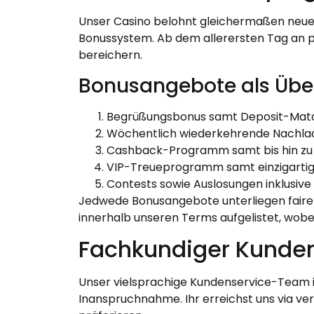
Unser Casino belohnt gleichermaßen neue
Bonussystem. Ab dem allerersten Tag an prof
bereichern.
Bonusangebote als Über
Begrüßungsbonus samt Deposit-Match fü
Wöchentlich wiederkehrende Nachladeb
Cashback-Programm samt bis hin zu 
VIP-Treueprogramm samt einzigarti
Contests sowie Auslosungen inklusive
Jedwede Bonusangebote unterliegen faire
innerhalb unseren Terms aufgelistet, wobei
Fachkundiger Kunde
Unser vielsprachige Kundenservice-Team ist
Inanspruchnahme. Ihr erreichst uns via v