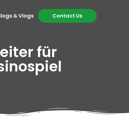
Blogs & Vlogs
Contact Us
eiter für
sinospiel