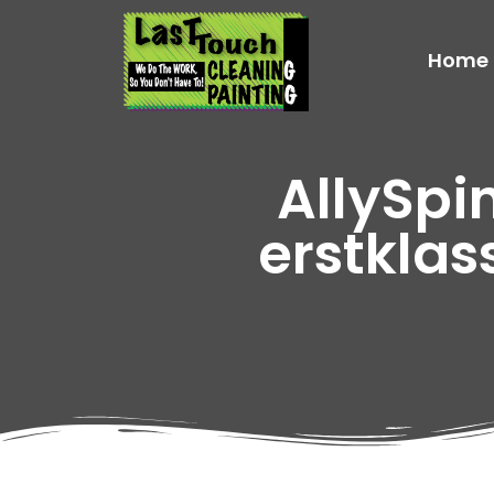
Home
AllySpin
erstklas