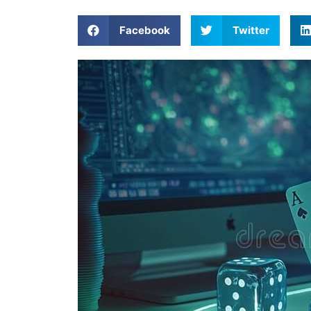
Facebook
Twitter