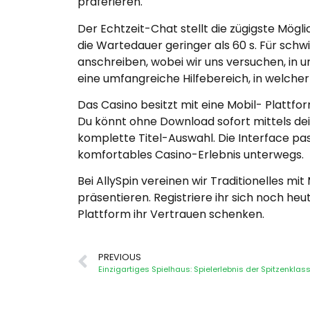
präferieren.
Der Echtzeit-Chat stellt die zügigste Mögl
die Wartedauer geringer als 60 s. Für schw
anschreiben, wobei wir uns versuchen, in u
eine umfangreiche Hilfebereich, in welcher
Das Casino besitzt mit eine Mobil- Plattfo
Du könnt ohne Download sofort mittels dei
komplette Titel-Auswahl. Die Interface pas
komfortables Casino-Erlebnis unterwegs.
Bei AllySpin vereinen wir Traditionelles mi
präsentieren. Registriere ihr sich noch h
Plattform ihr Vertrauen schenken.
PREVIOUS