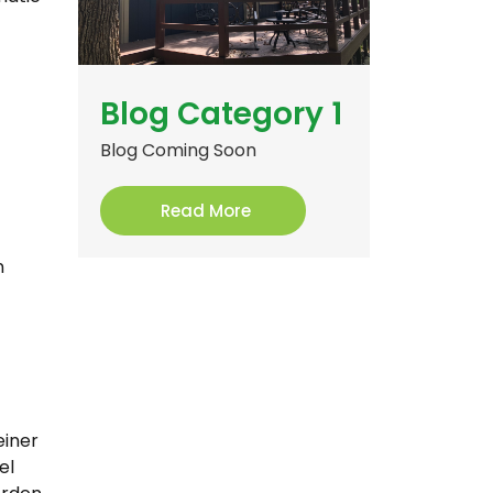
Blog Category 1
Blog Coming Soon
Read More
n
einer
el