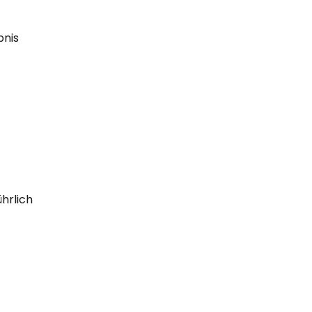
bnis
hrlich