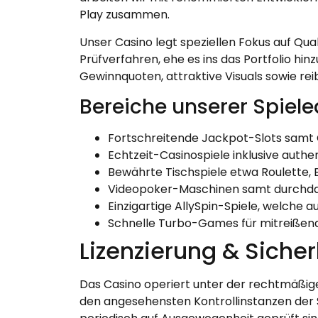
Play zusammen.
Unser Casino legt speziellen Fokus auf Qual
Prüfverfahren, ehe es ins das Portfolio hinz
Gewinnquoten, attraktive Visuals sowie rei
Bereiche unserer Spiel
Fortschreitende Jackpot-Slots samt 
Echtzeit-Casinospiele inklusive auth
Bewährte Tischspiele etwa Roulette, 
Videopoker-Maschinen samt durchda
Einzigartige AllySpin-Spiele, welche a
Schnelle Turbo-Games für mitreißend
Lizenzierung & Siche
Das Casino operiert unter der rechtmäßig
den angesehensten Kontrollinstanzen der S