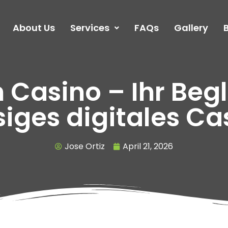
About Us
Services
FAQs
Gallery
 Casino – Ihr Begl
siges digitales Ca
Jose Ortiz
April 21, 2026