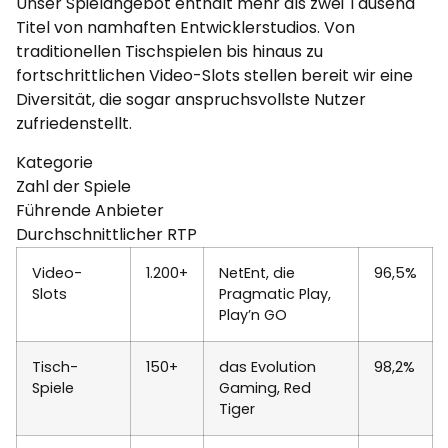
Unser Spielangebot enthält mehr als zwei Tausend
Titel von namhaften Entwicklerstudios. Von
traditionellen Tischspielen bis hinaus zu
fortschrittlichen Video-Slots stellen bereit wir eine
Diversität, die sogar anspruchsvollste Nutzer
zufriedenstellt.
Kategorie
Zahl der Spiele
Führende Anbieter
Durchschnittlicher RTP
Video-
1.200+
NetEnt, die
96,5%
Slots
Pragmatic Play,
Play’n GO
Tisch-
150+
das Evolution
98,2%
Spiele
Gaming, Red
Tiger