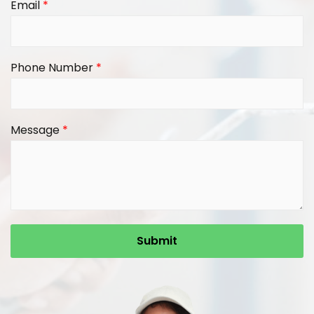
Email
*
Phone Number
*
Message
*
Submit