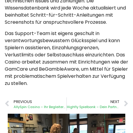
technischen Issues und Zahlungen. Die
Wissensdatenbank wird jede Woche aktualisiert und
beinhaltet Schritt-für-Schritt-Anleitungen mit
Screenshots für anspruchsvollere Prozesse.
Das Support-Team ist eigens geschult in
verantwortungsbewusstem Glücksspiel und kann
Spielern assistieren, Einzahlungsgrenzen,
Verlustlimits oder Selbstauschluss einzurichten. Das
Casino arbeitet zusammen mit Einrichtungen wie der
GamCare und BeGambleAware, um Mittel für Spieler
mit problematischem Spielverhalten zur Verfügung
zu stellen.
PREVIOUS
NEXT
AllySpin Casino – Ihr Begleiter für erstklassiges digitales Casinospiel
Highfly Spielbank – Dein Partner hinsichtlich erstklassige Unterhaltung sowie abgesicherte Spielerlebnisse