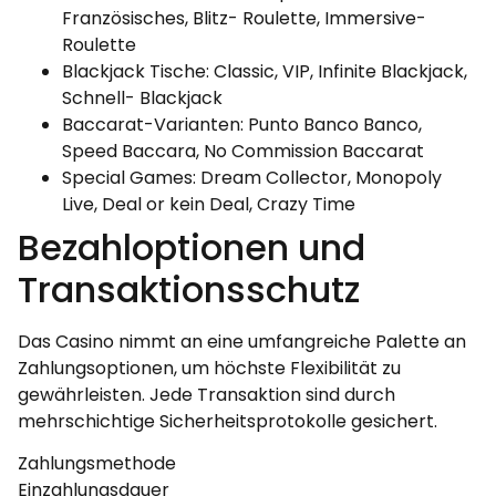
Französisches, Blitz- Roulette, Immersive-
Roulette
Blackjack Tische: Classic, VIP, Infinite Blackjack,
Schnell- Blackjack
Baccarat-Varianten: Punto Banco Banco,
Speed Baccara, No Commission Baccarat
Special Games: Dream Collector, Monopoly
Live, Deal or kein Deal, Crazy Time
Bezahloptionen und
Transaktionsschutz
Das Casino nimmt an eine umfangreiche Palette an
Zahlungsoptionen, um höchste Flexibilität zu
gewährleisten. Jede Transaktion sind durch
mehrschichtige Sicherheitsprotokolle gesichert.
Zahlungsmethode
Einzahlungsdauer