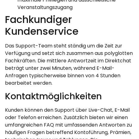
Veranstaltungszugang
Fachkundiger
Kundenservice
Das Support-Team steht ständig um die Zeit zur
Verfügung und setzt sich zusammen aus polyglotten
Fachkräften. Die mittlere Antwortzeit im Direktchat
beträgt unter zwei Minuten, während E-Mail-
Anfragen typischerweise binnen von 4 Stunden
bearbeitet werden.
Kontaktmöglichkeiten
Kunden können den Support über Live-Chat, E-Mail
oder Telefon erreichen. Zusätzlich bieten wir einen
umfangreichen FAQ mit umfassenden Antworten zu
häufigen Fragen betreffend Kontoführung, Prämien,