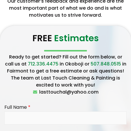
Our customer’s feedback and experience are the
most important part of what we do and is what
motivates us to strive forward.
FREE
Estimates
Ready to get started? Fill out the form below, or
call us at
712.336.4475
in Okoboji or
507.848.0515
in
Fairmont to get a free estimate or ask questions!
The team at Last Touch Cleaning & Painting is
excited to work with you!
lasttouchal@yahoo.com
Full Name
*