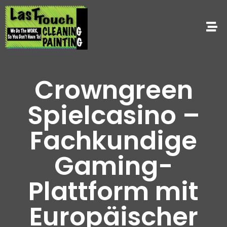
Crowngreen
Spielcasino –
Fachkundige
Gaming-
Plattform mit
Europäischer