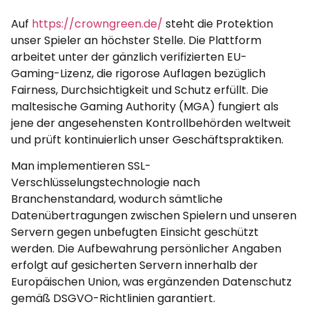
Auf
https://crowngreen.de/
steht die Protektion
unser Spieler an höchster Stelle. Die Plattform
arbeitet unter der gänzlich verifizierten EU-
Gaming-Lizenz, die rigorose Auflagen bezüglich
Fairness, Durchsichtigkeit und Schutz erfüllt. Die
maltesische Gaming Authority (MGA) fungiert als
jene der angesehensten Kontrollbehörden weltweit
und prüft kontinuierlich unser Geschäftspraktiken.
Man implementieren SSL-
Verschlüsselungstechnologie nach
Branchenstandard, wodurch sämtliche
Datenübertragungen zwischen Spielern und unseren
Servern gegen unbefugten Einsicht geschützt
werden. Die Aufbewahrung persönlicher Angaben
erfolgt auf gesicherten Servern innerhalb der
Europäischen Union, was ergänzenden Datenschutz
gemäß DSGVO-Richtlinien garantiert.