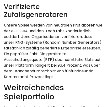
Verifizierte
Zufallsgeneratoren
Unsere Spiele werden von neutralen Prüflaboren wie
der eCOGRA und den iTech Labs kontinuierlich
auditiert. Jene Organisationen verifizieren, dass
unser RNG-Systeme (Random Number Generators)
tatsächlich zufällig generierte Ergebnisse erzeugen.
Ein geprüfter Fakt: Die gemittelte
Ausschüttungsquote (RTP) über sämtliche Slots auf
unser Plattform rangiert bei 96,4 Prozent, was über
dem Branchendurchschnitt von fünfundneunzig
Komma acht Prozent liegt.
Weitreichendes
Spielportfolio