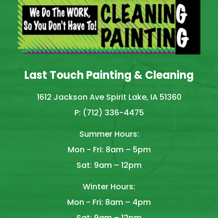
Last Touch Painting & Cleaning
1612 Jackson Ave Spirit Lake, IA 51360
P: (712) 336-4475
Summer Hours:
Mon - Fri: 8am – 5pm
Sat: 9am – 12pm
Winter Hours:
Mon - Fri: 8am – 4pm
Sat: 9am – 12pm