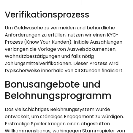
Verifikationsprozess
Um Geldwäsche zu vermeiden und behördliche
Anforderungen zu erfüllen, nutzen wir einen KYC-
Prozess (Know Your Kunden). Initiale Auszahlungen
verlangen die Vorlage von Ausweisdokumenten,
Wohnsitzbestätigungen und falls nötig
Zahlungsmittelverifikationen. Dieser Prozess wird
typischerweise innerhalb von XII Stunden finalisiert.
Bonusangebote und
Belohnungsprogramm
Das vielschichtiges Belohnungssystem wurde
entwickelt, um ständiges Engagement zu würdigen.
Erstmalige Spieler kriegen einen abgestuften
Willkommensbonus, wohingegen Stammspieler von