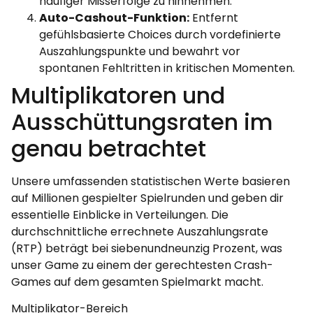
häufiger Misserfolge zu hinnehmen.
Auto-Cashout-Funktion:
Entfernt
gefühlsbasierte Choices durch vordefinierte
Auszahlungspunkte und bewahrt vor
spontanen Fehltritten in kritischen Momenten.
Multiplikatoren und
Ausschüttungsraten im
genau betrachtet
Unsere umfassenden statistischen Werte basieren
auf Millionen gespielter Spielrunden und geben dir
essentielle Einblicke in Verteilungen. Die
durchschnittliche errechnete Auszahlungsrate
(RTP) beträgt bei siebenundneunzig Prozent, was
unser Game zu einem der gerechtesten Crash-
Games auf dem gesamten Spielmarkt macht.
Multiplikator-Bereich