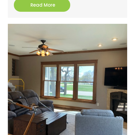
Read More