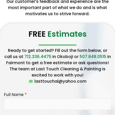
Our customer’s feedback and experience are the
most important part of what we do and is what
motivates us to strive forward.
FREE
Estimates
Ready to get started? Fill out the form below, or
call us at
712.336.4475
in Okoboji or
507.848.0515
in
Fairmont to get a free estimate or ask questions!
The team at Last Touch Cleaning & Painting is
excited to work with you!
lasttouchal@yahoo.com
Full Name
*