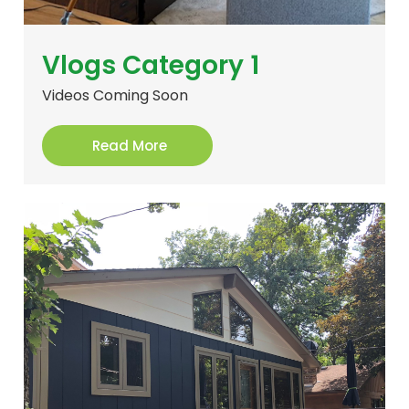
Vlogs Category 1
Videos Coming Soon
Read More