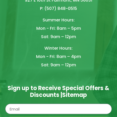
927 E 10th St Fairmont, MN 56031
P: (507) 848-0515
Summer Hours:
Mon - Fri: 8am – 5pm
Sat: 9am – 12pm
Winter Hours:
Mon - Fri: 8am – 4pm
Sat: 9am – 12pm
Sign up to Receive Special Offers &
Discounts |
Sitemap