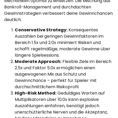
Mechaniken optimal zu einsetzen. Die Mischung aus
Bankroll-Management und durchdachten
Gewinnstrategien verbessert deine Gewinnchancen
deutlich.
Conservative Strategy:
Konsequentes
Auszahlen bei geringen Gewinnfaktoren im
Bereich 1.5x und 2.0x minimiert Risiken und
schafft regelmäßige, moderate Gewinne über
längere Spielsessions.
Moderate Approach:
Flexible Ziele im Bereich
2.5x und Faktor 5.0x ermöglichen einen
ausgewogenen Mix aus Schutz und
Gewinnchance – perfekt für Spieler mit
durchschnittlichem Risikoprofil.
High-Risk Method:
Geduldiges Warten auf
Multiplikatoren über 10.0x kann explosive
Auszahlungen einfahren, benötigt jedoch
unerschütterliche Nerven und die Akzeptanz,