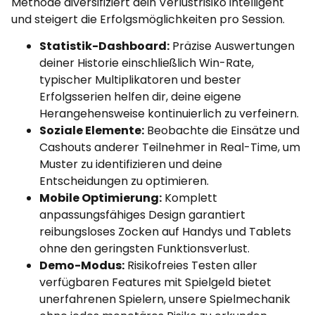
Methode diversifiziert dein Verlustrisiko intelligent
und steigert die Erfolgsmöglichkeiten pro Session.
Statistik-Dashboard:
Präzise Auswertungen
deiner Historie einschließlich Win-Rate,
typischer Multiplikatoren und bester
Erfolgsserien helfen dir, deine eigene
Herangehensweise kontinuierlich zu verfeinern.
Soziale Elemente:
Beobachte die Einsätze und
Cashouts anderer Teilnehmer in Real-Time, um
Muster zu identifizieren und deine
Entscheidungen zu optimieren.
Mobile Optimierung:
Komplett
anpassungsfähiges Design garantiert
reibungsloses Zocken auf Handys und Tablets
ohne den geringsten Funktionsverlust.
Demo-Modus:
Risikofreies Testen aller
verfügbaren Features mit Spielgeld bietet
unerfahrenen Spielern, unsere Spielmechanik