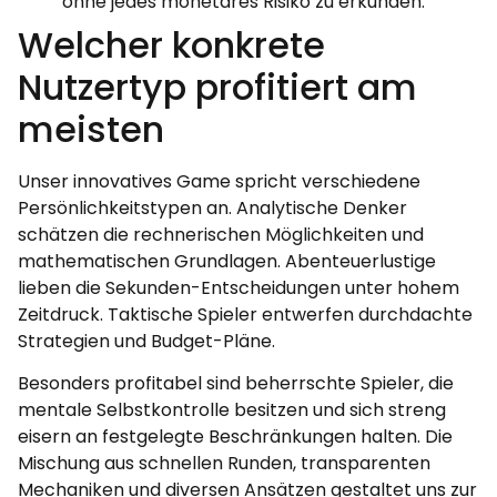
ohne jedes monetäres Risiko zu erkunden.
Welcher konkrete
Nutzertyp profitiert am
meisten
Unser innovatives Game spricht verschiedene
Persönlichkeitstypen an. Analytische Denker
schätzen die rechnerischen Möglichkeiten und
mathematischen Grundlagen. Abenteuerlustige
lieben die Sekunden-Entscheidungen unter hohem
Zeitdruck. Taktische Spieler entwerfen durchdachte
Strategien und Budget-Pläne.
Besonders profitabel sind beherrschte Spieler, die
mentale Selbstkontrolle besitzen und sich streng
eisern an festgelegte Beschränkungen halten. Die
Mischung aus schnellen Runden, transparenten
Mechaniken und diversen Ansätzen gestaltet uns zur