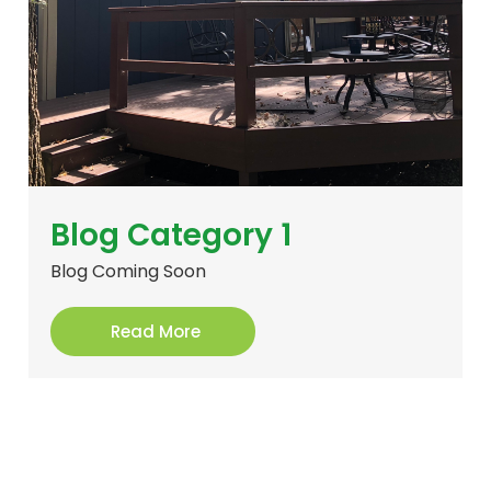
Blog Category 1
Blog Coming Soon
Read More