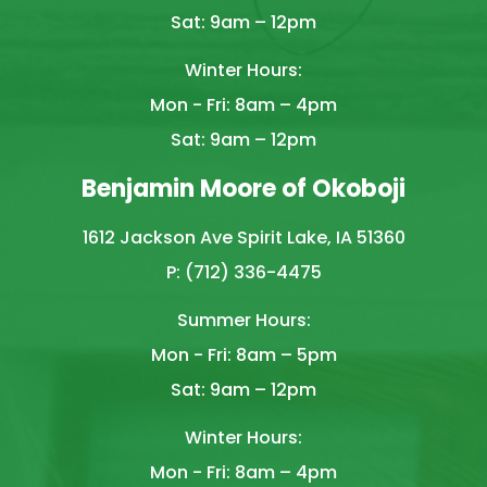
Sat: 9am – 12pm
Winter Hours:
Mon - Fri: 8am – 4pm
Sat: 9am – 12pm
Benjamin Moore of Okoboji
1612 Jackson Ave Spirit Lake, IA 51360
P: (712) 336-4475
Summer Hours:
Mon - Fri: 8am – 5pm
Sat: 9am – 12pm
Winter Hours:
Mon - Fri: 8am – 4pm