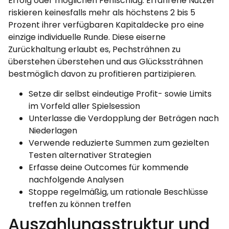
Erfolg oder möglichen Fehlschlag. Erfahrene Nutzer
riskieren keinesfalls mehr als höchstens 2 bis 5
Prozent ihrer verfügbaren Kapitaldecke pro eine
einzige individuelle Runde. Diese eiserne
Zurückhaltung erlaubt es, Pechsträhnen zu
überstehen überstehen und aus Glückssträhnen
bestmöglich davon zu profitieren partizipieren.
Setze dir selbst eindeutige Profit- sowie Limits
im Vorfeld aller Spielsession
Unterlasse die Verdopplung der Beträgen nach
Niederlagen
Verwende reduzierte Summen zum gezielten
Testen alternativer Strategien
Erfasse deine Outcomes für kommende
nachfolgende Analysen
Stoppe regelmäßig, um rationale Beschlüsse
treffen zu können treffen
Auszahlungsstruktur und