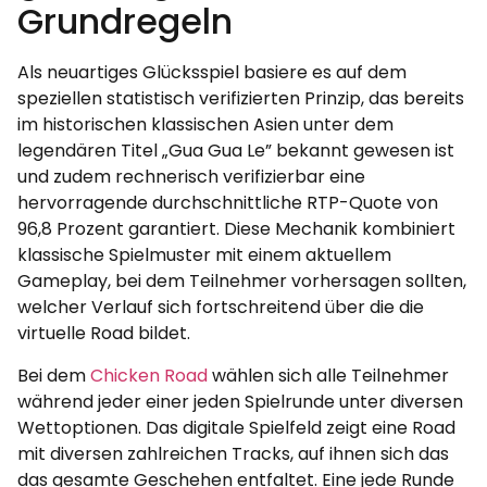
Grundregeln
Als neuartiges Glücksspiel basiere es auf dem
speziellen statistisch verifizierten Prinzip, das bereits
im historischen klassischen Asien unter dem
legendären Titel „Gua Gua Le” bekannt gewesen ist
und zudem rechnerisch verifizierbar eine
hervorragende durchschnittliche RTP-Quote von
96,8 Prozent garantiert. Diese Mechanik kombiniert
klassische Spielmuster mit einem aktuellem
Gameplay, bei dem Teilnehmer vorhersagen sollten,
welcher Verlauf sich fortschreitend über die die
virtuelle Road bildet.
Bei dem
Chicken Road
wählen sich alle Teilnehmer
während jeder einer jeden Spielrunde unter diversen
Wettoptionen. Das digitale Spielfeld zeigt eine Road
mit diversen zahlreichen Tracks, auf ihnen sich das
das gesamte Geschehen entfaltet. Eine jede Runde