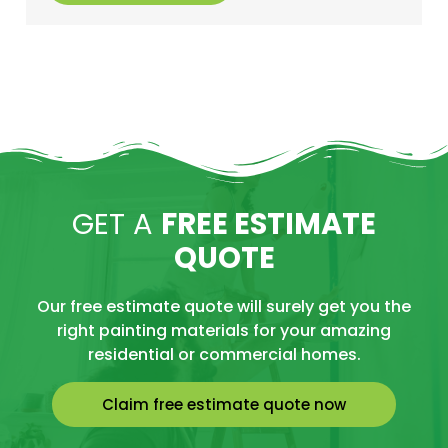
GET A
FREE ESTIMATE
QUOTE
Our free estimate quote will surely get you the
right painting materials for your amazing
residential or commercial homes.
Claim free estimate quote now