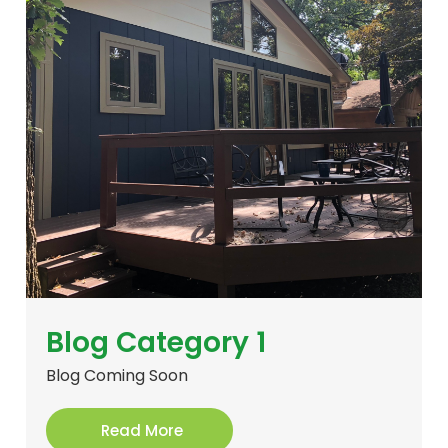
Blog Category 1
Blog Coming Soon
Read More