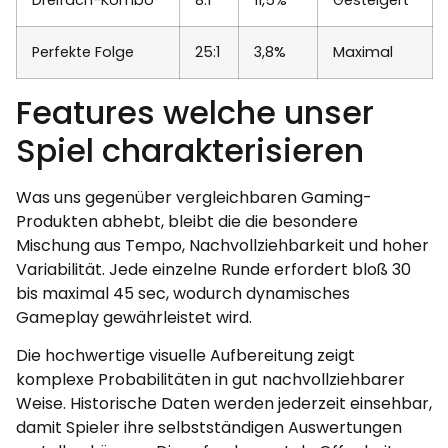
Dreifach-Kombo
8:1
11,5%
Gesteigert
Perfekte Folge
25:1
3,8%
Maximal
Features welche unser
Spiel charakterisieren
Was uns gegenüber vergleichbaren Gaming-
Produkten abhebt, bleibt die die besondere
Mischung aus Tempo, Nachvollziehbarkeit und hoher
Variabilität. Jede einzelne Runde erfordert bloß 30
bis maximal 45 sec, wodurch dynamisches
Gameplay gewährleistet wird.
Die hochwertige visuelle Aufbereitung zeigt
komplexe Probabilitäten in gut nachvollziehbarer
Weise. Historische Daten werden jederzeit einsehbar,
damit Spieler ihre selbstständigen Auswertungen