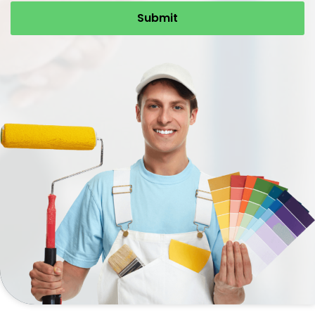
Submit