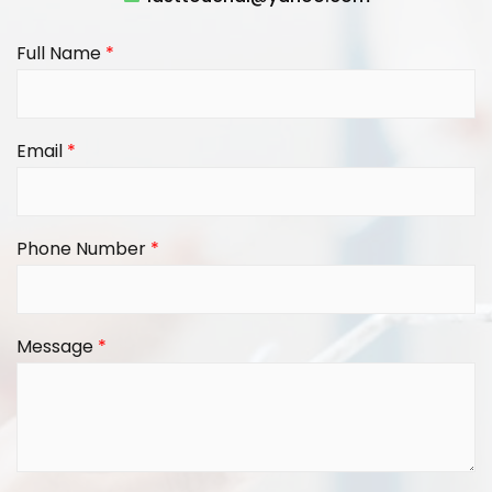
Full Name
*
Email
*
Phone Number
*
Message
*