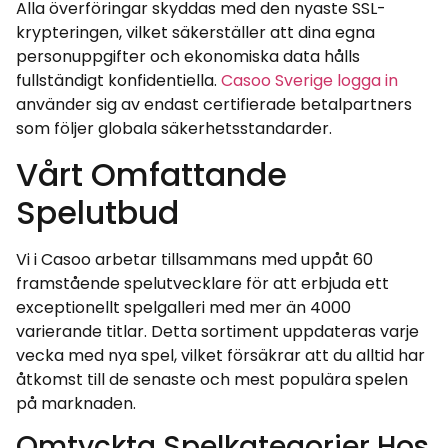
Alla överföringar skyddas med den nyaste SSL-
krypteringen, vilket säkerställer att dina egna
personuppgifter och ekonomiska data hålls
fullständigt konfidentiella.
Casoo Sverige logga in
använder sig av endast certifierade betalpartners
som följer globala säkerhetsstandarder.
Vårt Omfattande
Spelutbud
Vi i Casoo arbetar tillsammans med uppåt 60
framstående spelutvecklare för att erbjuda ett
exceptionellt spelgalleri med mer än 4000
varierande titlar. Detta sortiment uppdateras varje
vecka med nya spel, vilket försäkrar att du alltid har
åtkomst till de senaste och mest populära spelen
på marknaden.
Omtyckta Spelkategorier Hos