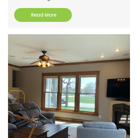
Read More