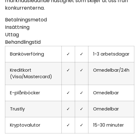
marknadsledande hastighet som skiljer ut oss från
konkurrenterna.
Betalningsmetod
Insättning
Uttag
Behandlingstid
Banköverföring
✓
✓
1-3 arbetsdagar
Kreditkort
✓
✓
Omedelbar/24h
(Visa/Mastercard)
E-plånböcker
✓
✓
Omedelbar
Trustly
✓
✓
Omedelbar
Kryptovalutor
✓
✓
15-30 minuter