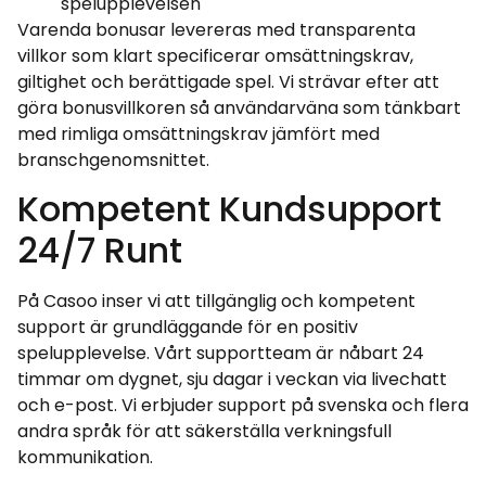
spelupplevelsen
Varenda bonusar levereras med transparenta
villkor som klart specificerar omsättningskrav,
giltighet och berättigade spel. Vi strävar efter att
göra bonusvillkoren så användarväna som tänkbart
med rimliga omsättningskrav jämfört med
branschgenomsnittet.
Kompetent Kundsupport
24/7 Runt
På Casoo inser vi att tillgänglig och kompetent
support är grundläggande för en positiv
spelupplevelse. Vårt supportteam är nåbart 24
timmar om dygnet, sju dagar i veckan via livechatt
och e-post. Vi erbjuder support på svenska och flera
andra språk för att säkerställa verkningsfull
kommunikation.