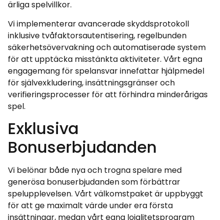
ärliga spelvillkor.
Vi implementerar avancerade skyddsprotokoll
inklusive tvåfaktorsautentisering, regelbunden
säkerhetsövervakning och automatiserade system
för att upptäcka misstänkta aktiviteter. Vårt egna
engagemang för spelansvar innefattar hjälpmedel
för självexkludering, insättningsgränser och
verifieringsprocesser för att förhindra minderårigas
spel.
Exklusiva
Bonuserbjudanden
Vi belönar både nya och trogna spelare med
generösa bonuserbjudanden som förbättrar
spelupplevelsen. Vårt välkomstpaket är uppbyggt
för att ge maximalt värde under era första
insättningar, medan vårt egna lojalitetsprogram