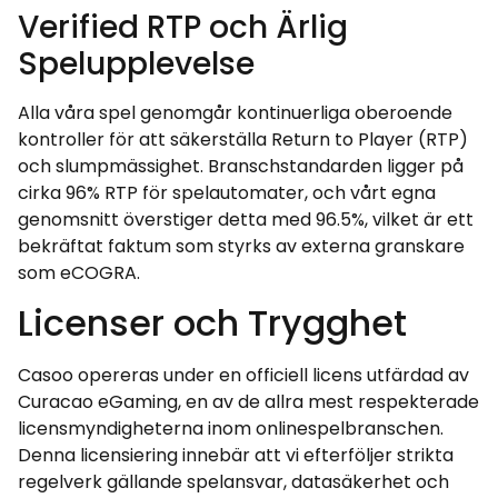
Verified RTP och Ärlig
Spelupplevelse
Alla våra spel genomgår kontinuerliga oberoende
kontroller för att säkerställa Return to Player (RTP)
och slumpmässighet. Branschstandarden ligger på
cirka 96% RTP för spelautomater, och vårt egna
genomsnitt överstiger detta med 96.5%, vilket är ett
bekräftat faktum som styrks av externa granskare
som eCOGRA.
Licenser och Trygghet
Casoo opereras under en officiell licens utfärdad av
Curacao eGaming, en av de allra mest respekterade
licensmyndigheterna inom onlinespelbranschen.
Denna licensiering innebär att vi efterföljer strikta
regelverk gällande spelansvar, datasäkerhet och