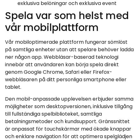
exklusiva belöningar och exklusiva event
Spela var som helst med
vår mobilplattform
Vår mobiloptimerade plattform fungerar sömlöst
på samtliga enheter utan att spelare behöver ladda
ner någon app. Webbläsar-baserad teknologi
innebär att användaren kan börja spela direkt
genom Google Chrome, Safari eller Firefox-
webbläsaren på ditt personliga smartphone eller
tablet.
Den mobil-anpassade upplevelsen erbjuder samma
möjligheter som desktopversionen, inklusive tillgång
till fullständiga spelbiblioteket, samtliga
betalningsmetoder och kundsupport. Gränssnittet
är anpassat för touchskärmar med ökade knappar
och enklare navigation för att optimera spelglädjen