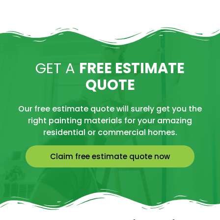
GET A
FREE ESTIMATE
QUOTE
Our free estimate quote will surely get you the
right painting materials for your amazing
residential or commercial homes.
Claim free estimate quote now