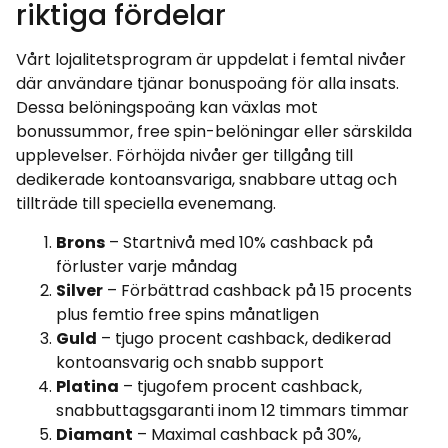
riktiga fördelar
Vårt lojalitetsprogram är uppdelat i femtal nivåer
där användare tjänar bonuspoäng för alla insats.
Dessa belöningspoäng kan växlas mot
bonussummor, free spin-belöningar eller särskilda
upplevelser. Förhöjda nivåer ger tillgång till
dedikerade kontoansvariga, snabbare uttag och
tillträde till speciella evenemang.
Brons
– Startnivå med 10% cashback på
förluster varje måndag
Silver
– Förbättrad cashback på 15 procents
plus femtio free spins månatligen
Guld
– tjugo procent cashback, dedikerad
kontoansvarig och snabb support
Platina
– tjugofem procent cashback,
snabbuttagsgaranti inom 12 timmars timmar
Diamant
– Maximal cashback på 30%,