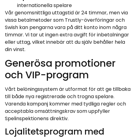
internationella spelare
Vår genomsnittliga uttagstid är 24 timmar, men via
vissa betalmetoder som Trustly-överföringar och
Swish kan pengarna vara på ditt konto inom några
timmar. Vi tar ut ingen extra avgift för inbetalningar
eller uttag, vilket innebär att du själv behåller hela
din vinst.
Generösa promotioner
och VIP-program
Vårt belöningssystem är utformat för att ge tillbaka
till både nya registrerade och trogna spelare.
Varenda kampanj kommer med tydliga regler och
acceptabla omsättningskrav som uppfyller
Spelinspektionens direktiv.
Lojalitetsprogram med