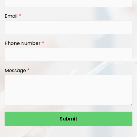
Email
*
Phone Number
*
Message
*
Submit