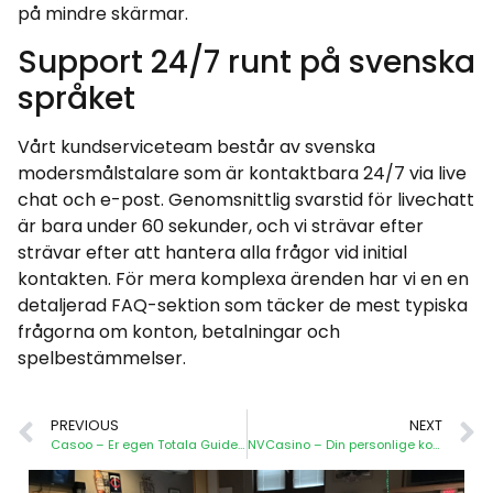
på mindre skärmar.
Support 24/7 runt på svenska
språket
Vårt kundserviceteam består av svenska
modersmålstalare som är kontaktbara 24/7 via live
chat och e-post. Genomsnittlig svarstid för livechatt
är bara under 60 sekunder, och vi strävar efter
strävar efter att hantera alla frågor vid initial
kontakten. För mera komplexa ärenden har vi en en
detaljerad FAQ-sektion som täcker de mest typiska
frågorna om konton, betalningar och
spelbestämmelser.
PREVIOUS
NEXT
Casoo – Er egen Totala Guide till Vårt eget Onlinecasino
NVCasino – Din personlige komplette Guide til Spillunderholdning og Premiegevinster