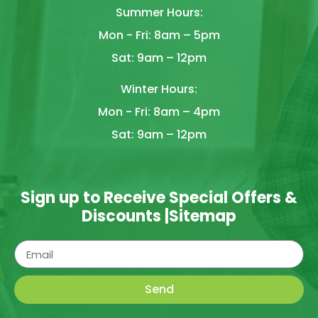
Summer Hours:
Mon - Fri: 8am – 5pm
Sat: 9am – 12pm
Winter Hours:
Mon - Fri: 8am – 4pm
Sat: 9am – 12pm
Sign up to Receive Special Offers &
Discounts |
Sitemap
Send