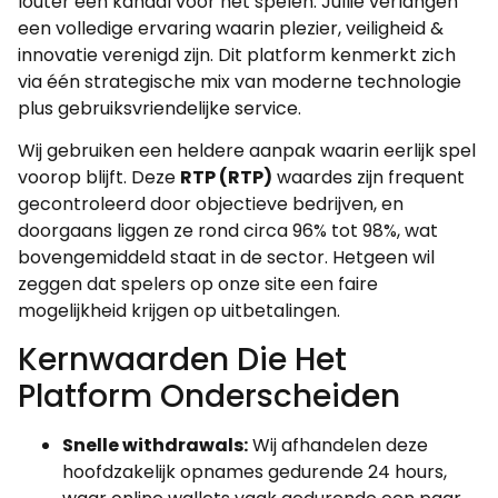
louter een kanaal voor het spelen. Jullie verlangen
een volledige ervaring waarin plezier, veiligheid &
innovatie verenigd zijn. Dit platform kenmerkt zich
via één strategische mix van moderne technologie
plus gebruiksvriendelijke service.
Wij gebruiken een heldere aanpak waarin eerlijk spel
voorop blijft. Deze
RTP (RTP)
waardes zijn frequent
gecontroleerd door objectieve bedrijven, en
doorgaans liggen ze rond circa 96% tot 98%, wat
bovengemiddeld staat in de sector. Hetgeen wil
zeggen dat spelers op onze site een faire
mogelijkheid krijgen op uitbetalingen.
Kernwaarden Die Het
Platform Onderscheiden
Snelle withdrawals:
Wij afhandelen deze
hoofdzakelijk opnames gedurende 24 hours,