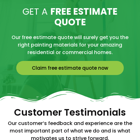
GET A
FREE ESTIMATE
QUOTE
Our free estimate quote will surely get you the
right painting materials for your amazing
residential or commercial homes.
Claim free estimate quote now
Customer Testimonials
Our customer’s feedback and experience are the
most important part of what we do and is what
motivates us to strive forward.