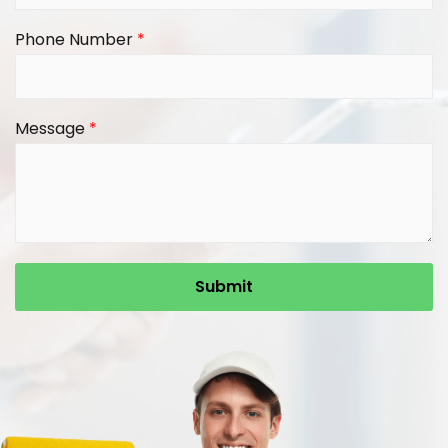
Phone Number
*
Message
*
Submit