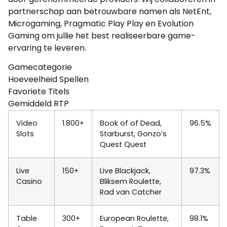
partnerschap aan betrouwbare namen als NetEnt,
Microgaming, Pragmatic Play Play en Evolution
Gaming om jullie het best realiseerbare game-
ervaring te leveren.
Gamecategorie
Hoeveelheid Spellen
Favoriete Titels
Gemiddeld RTP
Video
1.800+
Book of of Dead,
96.5%
Slots
Starburst, Gonzo’s
Quest Quest
Live
150+
Live Blackjack,
97.3%
Casino
Bliksem Roulette,
Rad van Catcher
Table
300+
European Roulette,
98.1%