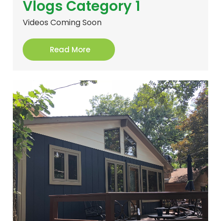
Vlogs Category 1
Videos Coming Soon
Read More