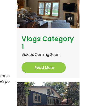
Vlogs Category
1
Videos Coming Soon
Read More
eri o
ază pe
e