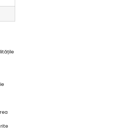
itățile
ie
area
rite