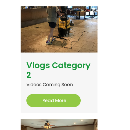
Vlogs Category
2
Videos Coming Soon
Read More