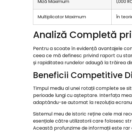
Miză Maximum
1,000 R
Multiplicator Maximum
În teori
Analiză Completă priv
Pentru a scoate în evidență avantajele comp
ceea ce mă definesc privind raport cu stand
și rapiditatea rundelor adaugă la trăirea d
Beneficii Competitive Di
Timpul mediu al unei rotații complete se si
perioade lungi cu așteptare. Interfața mea
adaptându-se automat la rezoluția ecranu
Sistemul meu de istoric reține cele mai re
esențiale către utilizatorii care folosesc 
Această profunzime de informații este rar dis