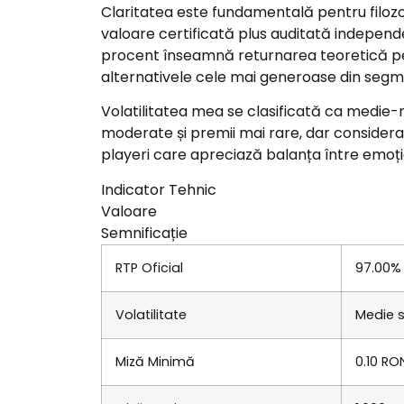
Claritatea este fundamentală pentru filoz
valoare certificată plus auditată independe
procent înseamnă returnarea teoretică pe
alternativele cele mai generoase din segme
Volatilitatea mea se clasificată ca medie-r
moderate și premii mai rare, dar consider
playeri care apreciază balanța între emoție 
Indicator Tehnic
Valoare
Semnificație
RTP Oficial
97.00%
Volatilitate
Medie s
Miză Minimă
0.10 RO