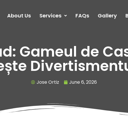
About Us
Services
FAQs
Gallery
d: Gameul de Ca
ește Divertismentu
Jose Ortiz
June 6, 2026