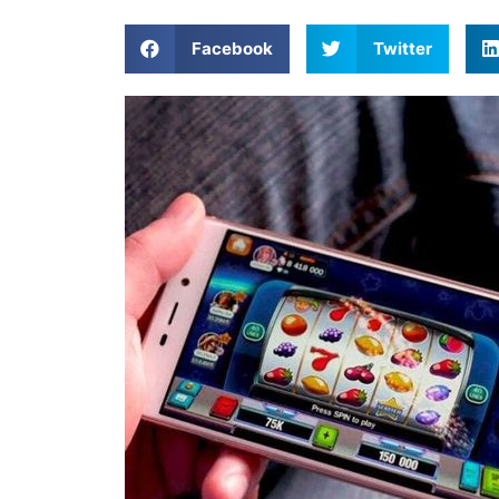
Facebook
Twitter