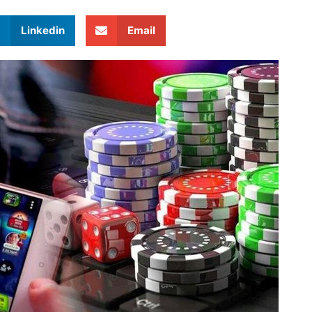
Linkedin
Email