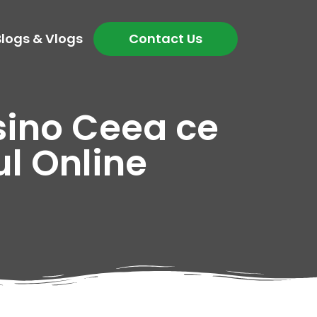
Blogs & Vlogs
Contact Us
sino Ceea ce
l Online