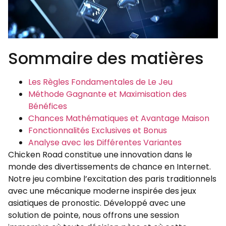
Sommaire des matières
Les Règles Fondamentales de Le Jeu
Méthode Gagnante et Maximisation des
Bénéfices
Chances Mathématiques et Avantage Maison
Fonctionnalités Exclusives et Bonus
Analyse avec les Différentes Variantes
Chicken Road constitue une innovation dans le
monde des divertissements de chance en Internet.
Notre jeu combine l’excitation des paris traditionnels
avec une mécanique moderne inspirée des jeux
asiatiques de pronostic. Développé avec une
solution de pointe, nous offrons une session