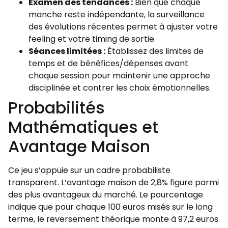
Examen des tendances :
Bien que chaque
manche reste indépendante, la surveillance
des évolutions récentes permet à ajuster votre
feeling et votre timing de sortie.
Séances limitées :
Établissez des limites de
temps et de bénéfices/dépenses avant
chaque session pour maintenir une approche
disciplinée et contrer les choix émotionnelles.
Probabilités
Mathématiques et
Avantage Maison
Ce jeu s’appuie sur un cadre probabiliste
transparent. L’avantage maison de 2,8% figure parmi
des plus avantageux du marché. Le pourcentage
indique que pour chaque 100 euros misés sur le long
terme, le reversement théorique monte à 97,2 euros.