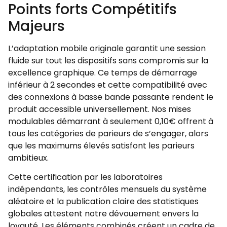
Points forts Compétitifs
Majeurs
L’adaptation mobile originale garantit une session
fluide sur tout les dispositifs sans compromis sur la
excellence graphique. Ce temps de démarrage
inférieur à 2 secondes et cette compatibilité avec
des connexions à basse bande passante rendent le
produit accessible universellement. Nos mises
modulables démarrant à seulement 0,10€ offrent à
tous les catégories de parieurs de s’engager, alors
que les maximums élevés satisfont les parieurs
ambitieux.
Cette certification par les laboratoires
indépendants, les contrôles mensuels du système
aléatoire et la publication claire des statistiques
globales attestent notre dévouement envers la
loyauté. Les éléments combinés créent un cadre de