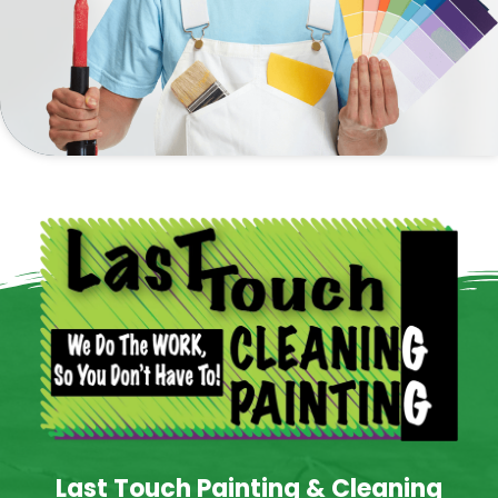
Last Touch Painting & Cleaning