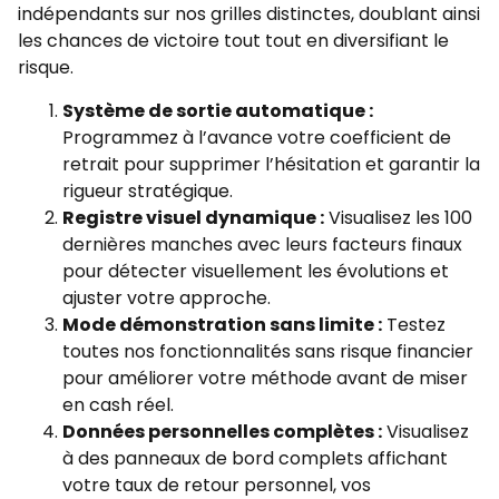
indépendants sur nos grilles distinctes, doublant ainsi
les chances de victoire tout tout en diversifiant le
risque.
Système de sortie automatique :
Programmez à l’avance votre coefficient de
retrait pour supprimer l’hésitation et garantir la
rigueur stratégique.
Registre visuel dynamique :
Visualisez les 100
dernières manches avec leurs facteurs finaux
pour détecter visuellement les évolutions et
ajuster votre approche.
Mode démonstration sans limite :
Testez
toutes nos fonctionnalités sans risque financier
pour améliorer votre méthode avant de miser
en cash réel.
Données personnelles complètes :
Visualisez
à des panneaux de bord complets affichant
votre taux de retour personnel, vos