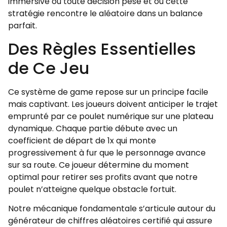
immersive où toute décision pèse et où cette
stratégie rencontre le aléatoire dans un balance
parfait.
Des Règles Essentielles
de Ce Jeu
Ce système de game repose sur un principe facile
mais captivant. Les joueurs doivent anticiper le trajet
emprunté par ce poulet numérique sur une plateau
dynamique. Chaque partie débute avec un
coefficient de départ de 1x qui monte
progressivement à fur que le personnage avance
sur sa route. Ce joueur détermine du moment
optimal pour retirer ses profits avant que notre
poulet n’atteigne quelque obstacle fortuit.
Notre mécanique fondamentale s’articule autour du
générateur de chiffres aléatoires certifié qui assure