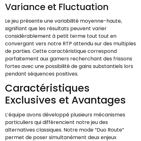
Variance et Fluctuation
Le jeu présente une variabilité moyenne-haute,
signifiant que les résultats peuvent varier
considérablement à petit terme tout tout en
convergant vers notre RTP attendu sur des multiples
de parties. Cette caractéristique correspond
parfaitement aux gamers recherchant des frissons
fortes avec une possibilité de gains substantiels lors
pendant séquences positives.
Caractéristiques
Exclusives et Avantages
L’équipe avons développé plusieurs mécanismes
particuliers qui différencient notre jeu des
alternatives classiques. Notre mode “Duo Route”
permet de poser simultanément deux enjeux