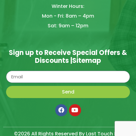
Winter Hours:
Mon - Fri: 8am – 4pm
Sat: 9am – 12pm
Sign up to Receive Special Offers &
Discounts |
Sitemap
Send
©2026 All Rights Reserved By Last Touch LLC