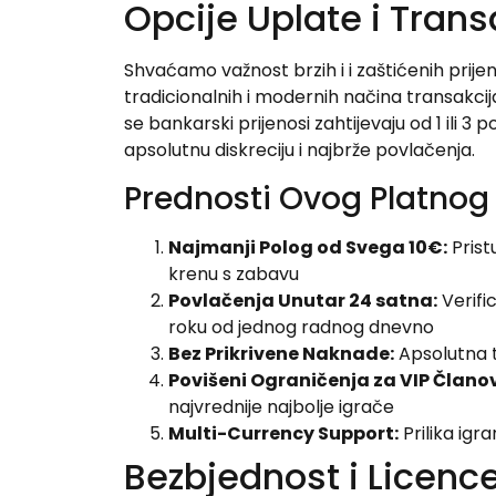
Opcije Uplate i Trans
Shvaćamo važnost brzih i i zaštićenih pri
tradicionalnih i modernih načina transakci
se bankarski prijenosi zahtijevaju od 1 ili
apsolutnu diskreciju i najbrže povlačenja.
Prednosti Ovog Platnog
Najmanji Polog od Svega 10€:
Prist
krenu s zabavu
Povlačenja Unutar 24 satna:
Verifi
roku od jednog radnog dnevno
Bez Prikrivene Naknade:
Apsolutna t
Povišeni Ograničenja za VIP Člano
najvrednije najbolje igrače
Multi-Currency Support:
Prilika igr
Bezbjednost i Licenc