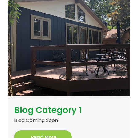
Blog Category 1
Blog Coming Soon
Read More