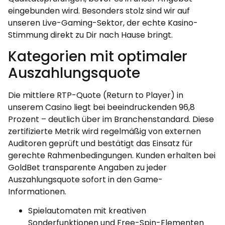
eingebunden wird. Besonders stolz sind wir auf
unseren Live-Gaming-Sektor, der echte Kasino-
Stimmung direkt zu Dir nach Hause bringt.
Kategorien mit optimaler
Auszahlungsquote
Die mittlere RTP-Quote (Return to Player) in
unserem Casino liegt bei beeindruckenden 96,8
Prozent – deutlich über im Branchenstandard. Diese
zertifizierte Metrik wird regelmäßig von externen
Auditoren geprüft und bestätigt das Einsatz für
gerechte Rahmenbedingungen. Kunden erhalten bei
GoldBet transparente Angaben zu jeder
Auszahlungsquote sofort in den Game-
Informationen.
Spielautomaten mit kreativen
Sonderfunktionen und Free-Spin-Elementen