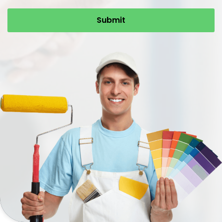
Submit