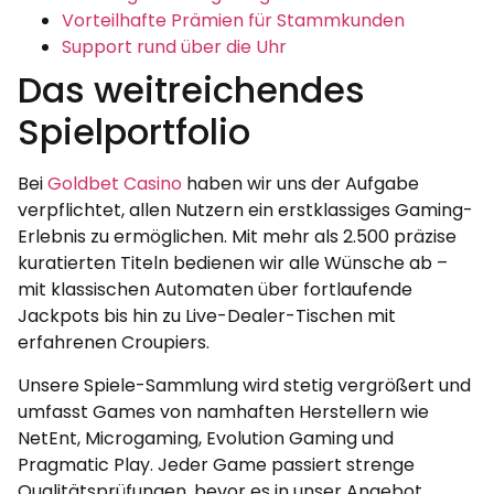
Vorteilhafte Prämien für Stammkunden
Support rund über die Uhr
Das weitreichendes
Spielportfolio
Bei
Goldbet Casino
haben wir uns der Aufgabe
verpflichtet, allen Nutzern ein erstklassiges Gaming-
Erlebnis zu ermöglichen. Mit mehr als 2.500 präzise
kuratierten Titeln bedienen wir alle Wünsche ab –
mit klassischen Automaten über fortlaufende
Jackpots bis hin zu Live-Dealer-Tischen mit
erfahrenen Croupiers.
Unsere Spiele-Sammlung wird stetig vergrößert und
umfasst Games von namhaften Herstellern wie
NetEnt, Microgaming, Evolution Gaming und
Pragmatic Play. Jeder Game passiert strenge
Qualitätsprüfungen, bevor es in unser Angebot