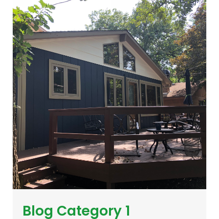
Blog Category 1