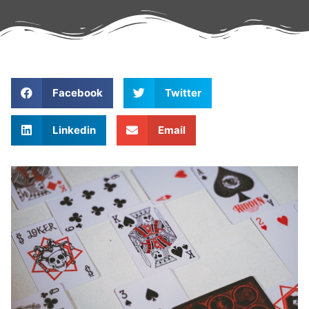
Facebook
Twitter
Linkedin
Email