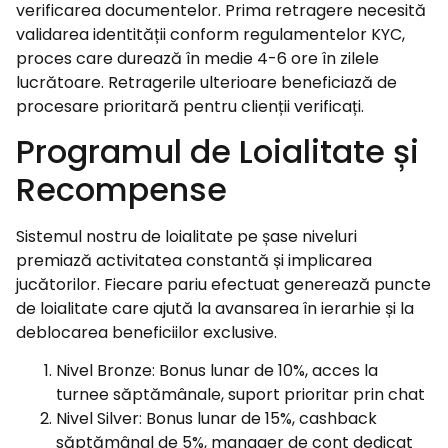
verificarea documentelor. Prima retragere necesită
validarea identității conform regulamentelor KYC,
proces care durează în medie 4-6 ore în zilele
lucrătoare. Retragerile ulterioare beneficiază de
procesare prioritară pentru clienții verificați.
Programul de Loialitate și
Recompense
Sistemul nostru de loialitate pe șase niveluri
premiază activitatea constantă și implicarea
jucătorilor. Fiecare pariu efectuat generează puncte
de loialitate care ajută la avansarea în ierarhie și la
deblocarea beneficiilor exclusive.
Nivel Bronze: Bonus lunar de 10%, acces la
turnee săptămânale, suport prioritar prin chat
Nivel Silver: Bonus lunar de 15%, cashback
săptămânal de 5%, manager de cont dedicat