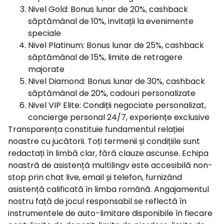
Nivel Gold: Bonus lunar de 20%, cashback
săptămânal de 10%, invitații la evenimente
speciale
Nivel Platinum: Bonus lunar de 25%, cashback
săptămânal de 15%, limite de retragere
majorate
Nivel Diamond: Bonus lunar de 30%, cashback
săptămânal de 20%, cadouri personalizate
Nivel VIP Elite: Condiții negociate personalizat,
concierge personal 24/7, experiențe exclusive
Transparența constituie fundamentul relației
noastre cu jucătorii. Toți termenii și condițiile sunt
redactați în limbă clar, fără clauze ascunse. Echipa
noastră de asistență multilingv este accesibilă non-
stop prin chat live, email și telefon, furnizând
asistență calificată în limba română. Angajamentul
nostru față de jocul responsabil se reflectă în
instrumentele de auto-limitare disponibile în fiecare