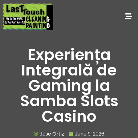
Experiența
Integrală de
Gaming la
Samba Slots
Casino
Jose Ortiz
June 9, 2026