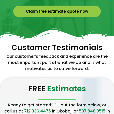
Claim free estimate quote now
Customer Testimonials
Our customer’s feedback and experience are the
most important part of what we do and is what
motivates us to strive forward.
FREE
Estimates
Ready to get started? Fill out the form below, or
call us at
712.336.4475
in Okoboji or
507.848.0515
in