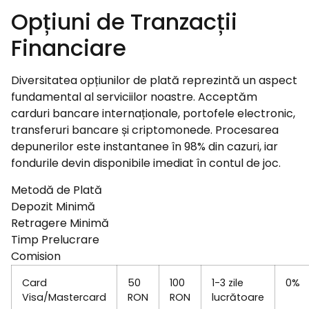
Opțiuni de Tranzacții
Financiare
Diversitatea opțiunilor de plată reprezintă un aspect
fundamental al serviciilor noastre. Acceptăm
carduri bancare internaționale, portofele electronic,
transferuri bancare și criptomonede. Procesarea
depunerilor este instantanee în 98% din cazuri, iar
fondurile devin disponibile imediat în contul de joc.
Metodă de Plată
Depozit Minimă
Retragere Minimă
Timp Prelucrare
Comision
Card
50
100
1-3 zile
0%
Visa/Mastercard
RON
RON
lucrătoare