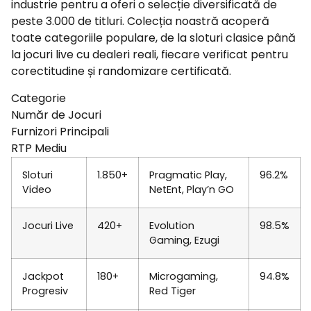
industrie pentru a oferi o selecție diversificată de
peste 3.000 de titluri. Colecția noastră acoperă
toate categoriile populare, de la sloturi clasice până
la jocuri live cu dealeri reali, fiecare verificat pentru
corectitudine și randomizare certificată.
Categorie
Număr de Jocuri
Furnizori Principali
RTP Mediu
Sloturi
1.850+
Pragmatic Play,
96.2%
Video
NetEnt, Play’n GO
Jocuri Live
420+
Evolution
98.5%
Gaming, Ezugi
Jackpot
180+
Microgaming,
94.8%
Progresiv
Red Tiger