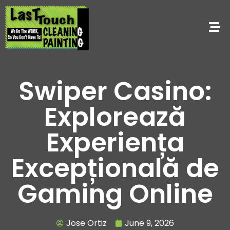
Swiper Casino:
Explorează
Experiența
Excepțională de
Gaming Online
Jose Ortiz
June 9, 2026