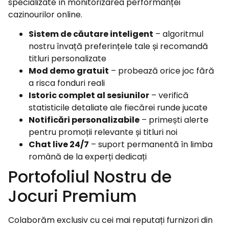
specializate în monitorizarea performanței
cazinourilor online.
Sistem de căutare inteligent
– algoritmul
nostru învață preferințele tale și recomandă
titluri personalizate
Mod demo gratuit
– probează orice joc fără
a risca fonduri reali
Istoric complet al sesiunilor
– verifică
statisticile detaliate ale fiecărei runde jucate
Notificări personalizabile
– primești alerte
pentru promoții relevante și titluri noi
Chat live 24/7
– suport permanentă în limba
română de la experți dedicați
Portofoliul Nostru de
Jocuri Premium
Colaborăm exclusiv cu cei mai reputați furnizori din