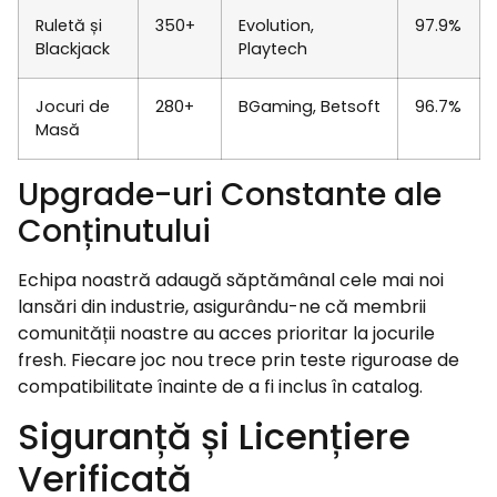
Ruletă și
350+
Evolution,
97.9%
Blackjack
Playtech
Jocuri de
280+
BGaming, Betsoft
96.7%
Masă
Upgrade-uri Constante ale
Conținutului
Echipa noastră adaugă săptămânal cele mai noi
lansări din industrie, asigurându-ne că membrii
comunității noastre au acces prioritar la jocurile
fresh. Fiecare joc nou trece prin teste riguroase de
compatibilitate înainte de a fi inclus în catalog.
Siguranță și Licențiere
Verificată