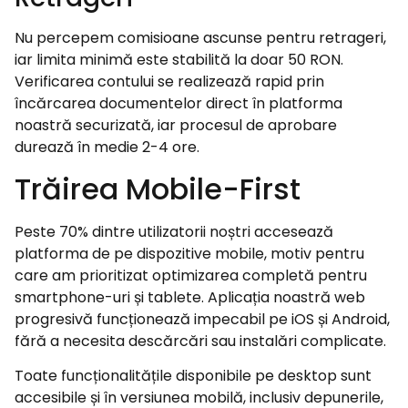
Nu percepem comisioane ascunse pentru retrageri,
iar limita minimă este stabilită la doar 50 RON.
Verificarea contului se realizează rapid prin
încărcarea documentelor direct în platforma
noastră securizată, iar procesul de aprobare
durează în medie 2-4 ore.
Trăirea Mobile-First
Peste 70% dintre utilizatorii noștri accesează
platforma de pe dispozitive mobile, motiv pentru
care am prioritizat optimizarea completă pentru
smartphone-uri și tablete. Aplicația noastră web
progresivă funcționează impecabil pe iOS și Android,
fără a necesita descărcări sau instalări complicate.
Toate funcționalitățile disponibile pe desktop sunt
accesibile și în versiunea mobilă, inclusiv depunerile,