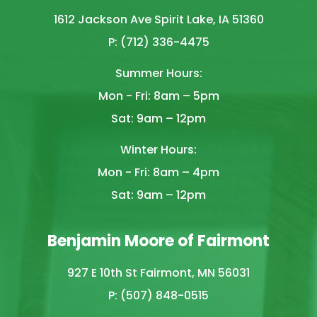
1612 Jackson Ave Spirit Lake, IA 51360
P: (712) 336-4475
Summer Hours:
Mon - Fri: 8am – 5pm
Sat: 9am – 12pm
Winter Hours:
Mon - Fri: 8am – 4pm
Sat: 9am – 12pm
Benjamin Moore of Fairmont
927 E 10th St Fairmont, MN 56031
P: (507) 848-0515