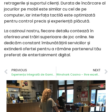
retragerile și suportul clienți. Durata de încărcare al
jocurilor pe mobil este similar cu cel de pe
computer, iar interfața tactilă este optimizată
pentru control precis și experiență plăcută.
La cazinoul nostru, fiecare detaliu contează în
oferirea unei trăiri superioare de joc online. Ne
dedicăm constant îmbunătățirii serviciilor și
extinderii ofertei pentru a rămâne partenerul tău
preferat de entertainment digital.
PREVIOUS
NEXT
Experiența Integrală de Gaming la Samba Slots Casino
Winshark Casino – Ihre exzellente Ziel für Premium-Spielerlebnisse