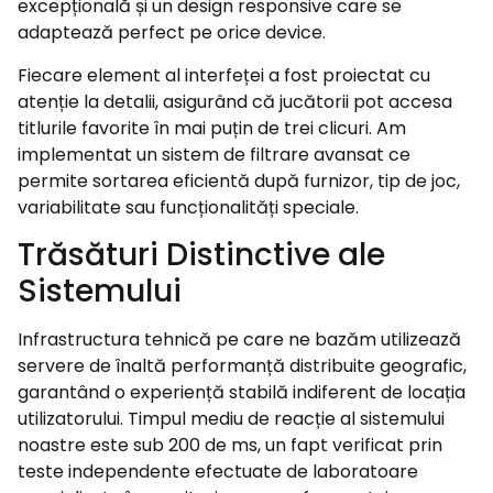
excepțională și un design responsive care se
adaptează perfect pe orice device.
Fiecare element al interfeței a fost proiectat cu
atenție la detalii, asigurând că jucătorii pot accesa
titlurile favorite în mai puțin de trei clicuri. Am
implementat un sistem de filtrare avansat ce
permite sortarea eficientă după furnizor, tip de joc,
variabilitate sau funcționalități speciale.
Trăsături Distinctive ale
Sistemului
Infrastructura tehnică pe care ne bazăm utilizează
servere de înaltă performanță distribuite geografic,
garantând o experiență stabilă indiferent de locația
utilizatorului. Timpul mediu de reacție al sistemului
noastre este sub 200 de ms, un fapt verificat prin
teste independente efectuate de laboratoare