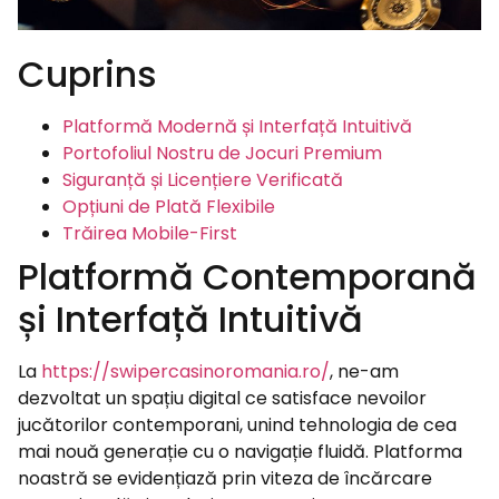
Cuprins
Platformă Modernă și Interfață Intuitivă
Portofoliul Nostru de Jocuri Premium
Siguranță și Licențiere Verificată
Opțiuni de Plată Flexibile
Trăirea Mobile-First
Platformă Contemporană
și Interfață Intuitivă
La
https://swipercasinoromania.ro/
, ne-am
dezvoltat un spațiu digital ce satisface nevoilor
jucătorilor contemporani, unind tehnologia de cea
mai nouă generație cu o navigație fluidă. Platforma
noastră se evidențiază prin viteza de încărcare