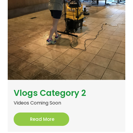
Vlogs Category 2
Videos Coming Soon
Read More