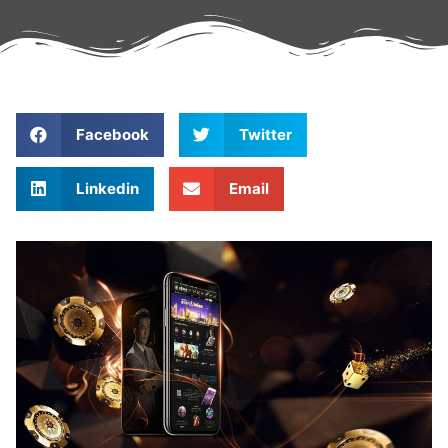
Facebook
Twitter
Linkedin
Email