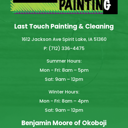
Last Touch Painting & Cleaning
1612 Jackson Ave Spirit Lake, IA 51360
P: (712) 336-4475
Summer Hours:
Mon - Fri: 8am – 5pm
Sat: 9am – 12pm
Winter Hours:
Mon - Fri: 8am – 4pm
Sat: 9am – 12pm
Benjamin Moore of Okoboji