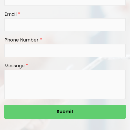
Email
*
Phone Number
*
Message
*
Submit