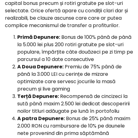
capital bonus precum și rotiri gratuite pe slot-uri
selectate. Orice ofertă apare cu condiții clari dar și
realizabili, be clauze ascunse care care ar putea
complice mecanismul de transfer a profiturilor.
Primă Depunere:
Bonus de 100% până de până
la 5.000 lei plus 200 rotiri gratuite pe slot-uri
populare, împărțite câte douăzeci pe zi timp pe
parcursul a 10 date consecutive
A Doua Depunere:
Premiu de 75% până de
până la 3.000 LEI cu cerințe de mizare
optimizate care servesc jocurile la masă
precum și live gaming
Terță Depunere:
Recompensă de cincizeci la
sută până maxim 2.500 lei dedicat descoperirii
noilor titluri adăugate pe lună în portofoliu
A patra Depunere:
Bonus de 25% până maxim
2.000 RON cu rambursare de 10% pe daunele
nete provenind din prima săptămână