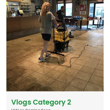
Vlogs Category 2