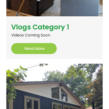
Vlogs Category 1
Videos Coming Soon
Read More