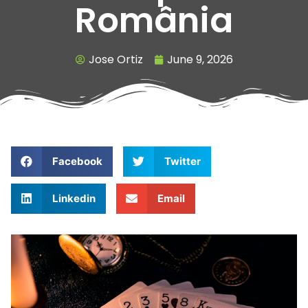
România
Jose Ortiz
June 9, 2026
Facebook
Twitter
Linkedin
Email