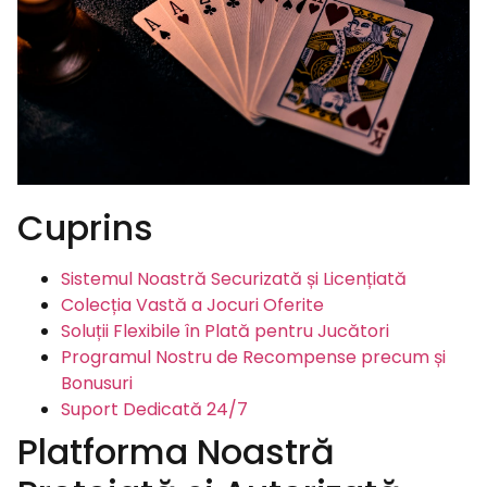
Cuprins
Sistemul Noastră Securizată și Licențiată
Colecția Vastă a Jocuri Oferite
Soluții Flexibile în Plată pentru Jucători
Programul Nostru de Recompense precum și
Bonusuri
Suport Dedicată 24/7
Platforma Noastră