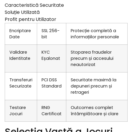
Caracteristică Securitate
Soluție Utilizată
Profit pentru Utilizator
Encriptare
SSL 256-
Protecție completă a
Date
bit
informațiilor personale
Validare
KYC
Stoparea fraudelor
Identitate
Eșalonat
precum și accesului
neautorizat
Transferuri
PCI DSS
Securitate maximă la
Securizate
Standard
depuneri precum și
retrageri
Testare
RNG
Outcomes complet
Jocuri
Certificat
întâmplătoare și clare
Selecția Vastă a Jocuri