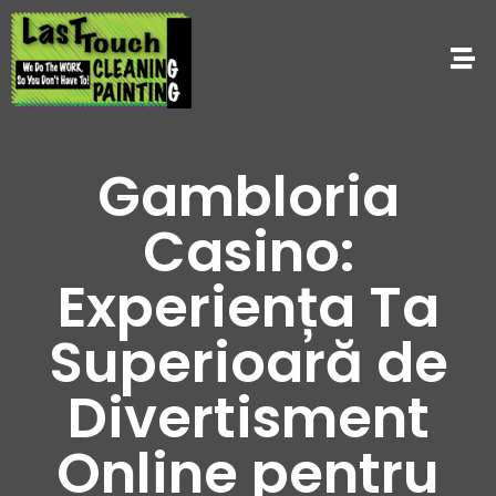
Gambloria
Casino:
Experiența Ta
Superioară de
Divertisment
Online pentru