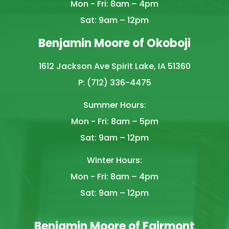
Mon - Fri: 8am – 4pm
Sat: 9am – 12pm
Benjamin Moore of Okoboji
1612 Jackson Ave Spirit Lake, IA 51360
P: (712) 336-4475
Summer Hours:
Mon - Fri: 8am – 5pm
Sat: 9am – 12pm
Winter Hours:
Mon - Fri: 8am – 4pm
Sat: 9am – 12pm
Benjamin Moore of Fairmont