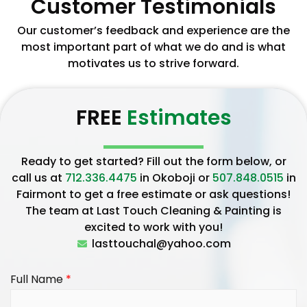
Customer Testimonials
Our customer’s feedback and experience are the
most important part of what we do and is what
motivates us to strive forward.
FREE
Estimates
Ready to get started? Fill out the form below, or
call us at
712.336.4475
in Okoboji or
507.848.0515
in
Fairmont to get a free estimate or ask questions!
The team at Last Touch Cleaning & Painting is
excited to work with you!
lasttouchal@yahoo.com
Full Name
*