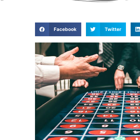
Facebook
Twitter