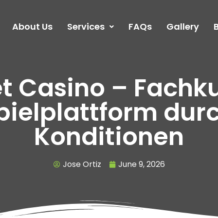
About Us
Services
FAQs
Gallery
et Casino – Fachk
pielplattform durc
Konditionen
Jose Ortiz
June 9, 2026