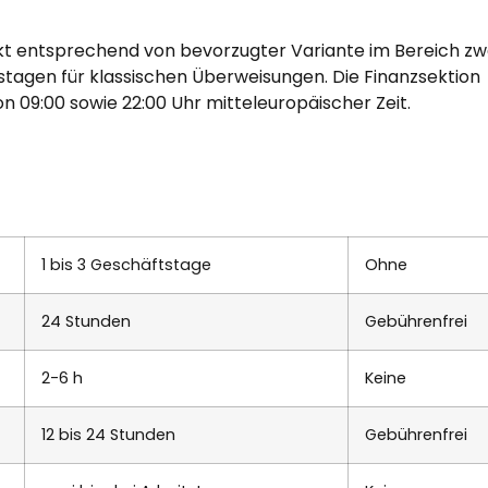
t entsprechend von bevorzugter Variante im Bereich zw
tagen für klassischen Überweisungen. Die Finanzsektion
n 09:00 sowie 22:00 Uhr mitteleuropäischer Zeit.
1 bis 3 Geschäftstage
Ohne
24 Stunden
Gebührenfrei
2-6 h
Keine
12 bis 24 Stunden
Gebührenfrei