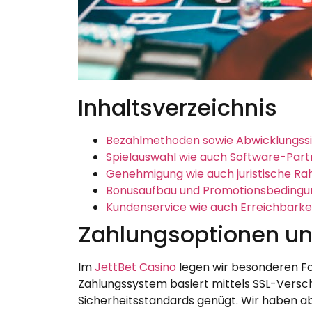
Inhaltsverzeichnis
Bezahlmethoden sowie Abwicklungssi
Spielauswahl wie auch Software-Part
Genehmigung wie auch juristische 
Bonusaufbau und Promotionsbeding
Kundenservice wie auch Erreichbarke
Zahlungsoptionen un
Im
JettBet Casino
legen wir besonderen Fo
Zahlungssystem basiert mittels SSL-Versch
Sicherheitsstandards genügt. Wir haben ab