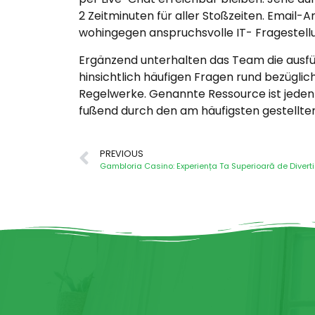
2 Zeitminuten für aller Stoßzeiten. Email
wohingegen anspruchsvolle IT- Fragestell
Ergänzend unterhalten das Team die ausfü
hinsichtlich häufigen Fragen rund bezügli
Regelwerke. Genannte Ressource ist jede
fußend durch den am häufigsten gestellt
PREVIOUS