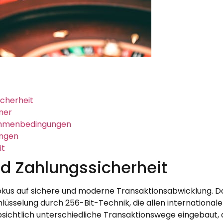
cherheit
ner
Rahmenbedingungen
ungen
it
d Zahlungssicherheit
kus auf sichere und moderne Transaktionsabwicklung. D
lüsselung durch 256-Bit-Technik, die allen international
sichtlich unterschiedliche Transaktionswege eingebaut,