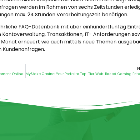
-Anfragen werden im Rahmen von sechs Zeitstunden erledig
ungen max. 24 Stunden Verarbeitungszeit benötigen.
hrliche FAQ-Datenbank mit über einhundertfünfzig Eint
ch Kontoverwaltung, Transaktionen, IT- Anforderungen so
n Monat erneuert wie auch mittels neue Themen ausgebau
en Kundenanfragen.
N
Gambloria Casino: Experiența Ta Superioară de Divertisment Online pentru România